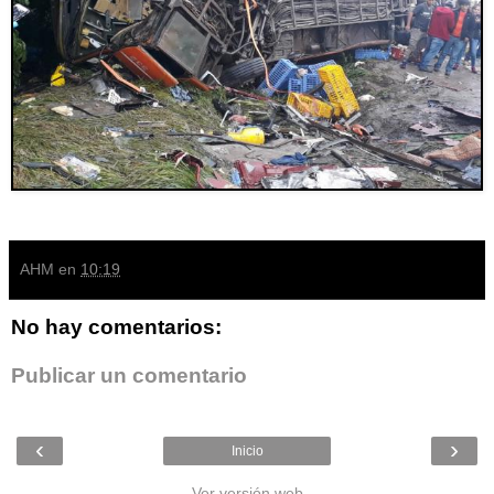
AHM
en
10:19
No hay comentarios:
Publicar un comentario
‹
›
Inicio
Ver versión web