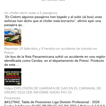
Entradas populares
Un chofer ebrio mata a 5 pasajeros
´En Colomi algunos pasajeros han bajado y al subir (al bus) unas
señoras han dicho que el chofer está borracho”, afirmó ayer una
pasajera qu...
Reportan 19 fallecidos y 9 heridos en accidente de tránsito en
Potosí
Un bus de la flota Panamericana sufrió un accidente en una región
identificada como Cerdas, en el departamento de Potosí. Producto
de este ...
Video EXPLOSIÓN DE GARRAFA DE GAS EN EL CARNAVAL DE
ORURO 2018 1ER INFORME RADIO PIO XII
Posiciones
&#127942; Tabla de Posiciones Liga División Profesional · 2026 ·