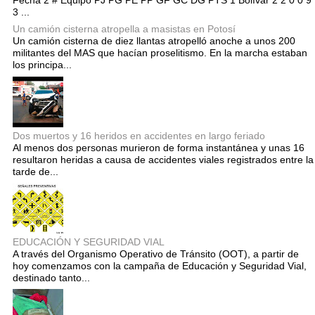
Fecha 2 # Equipo PJ PG PE PP GF GC DG PTS 1 Bolívar 2 2 0 0 9
3 ...
Un camión cisterna atropella a masistas en Potosí
Un camión cisterna de diez llantas atropelló anoche a unos 200
militantes del MAS que hacían proselitismo. En la marcha estaban
los principa...
Dos muertos y 16 heridos en accidentes en largo feriado
Al menos dos personas murieron de forma instantánea y unas 16
resultaron heridas a causa de accidentes viales registrados entre la
tarde de...
EDUCACIÓN Y SEGURIDAD VIAL
A través del Organismo Operativo de Tránsito (OOT), a partir de
hoy comenzamos con la campaña de Educación y Seguridad Vial,
destinado tanto...