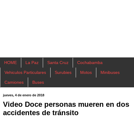
HOME
La Paz
Santa Cruz
Cochabamba
Vehiculos Particulares
Surubies
Motos
Minibuses
Camiones
Buses
jueves, 4 de enero de 2018
Video Doce personas mueren en dos
accidentes de tránsito