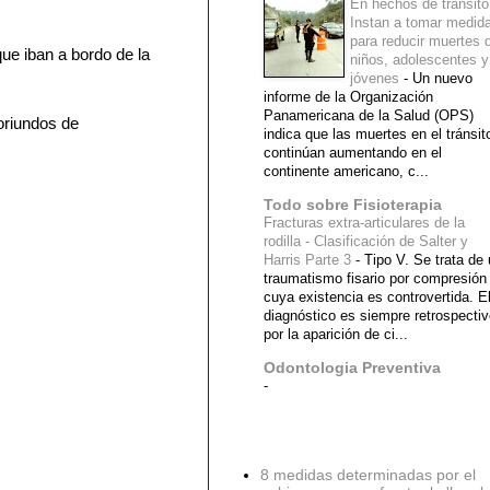
En hechos de tránsito
Instan a tomar medid
para reducir muertes 
ue iban a bordo de la
niños, adolescentes y
jóvenes
-
Un nuevo
informe de la Organización
Panamericana de la Salud (OPS)
 oriundos de
indica que las muertes en el tránsit
continúan aumentando en el
continente americano, c...
Todo sobre Fisioterapia
Fracturas extra-articulares de la
rodilla - Clasificación de Salter y
Harris Parte 3
-
Tipo V. Se trata de
traumatismo fisario por compresión
cuya existencia es controvertida. E
diagnóstico es siempre retrospecti
por la aparición de ci...
Odontologia Preventiva
-
Diagnostico Medico
8 medidas determinadas por el