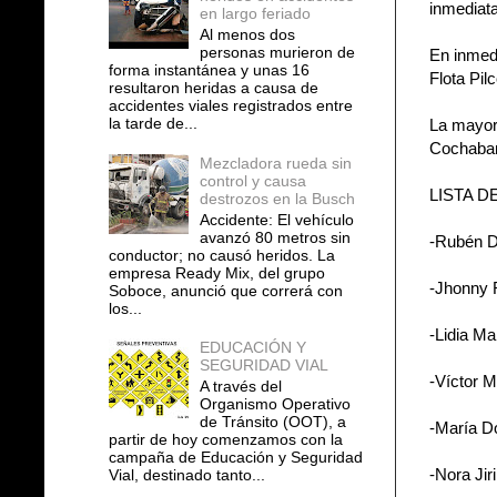
inmediata
en largo feriado
Al menos dos
personas murieron de
En inmedi
forma instantánea y unas 16
Flota Pil
resultaron heridas a causa de
accidentes viales registrados entre
la tarde de...
La mayorí
Cochaba
Mezcladora rueda sin
control y causa
LISTA 
destrozos en la Busch
Accidente: El vehículo
avanzó 80 metros sin
-Rubén D
conductor; no causó heridos. La
empresa Ready Mix, del grupo
-Jhonny 
Soboce, anunció que correrá con
los...
-Lidia M
EDUCACIÓN Y
SEGURIDAD VIAL
-Víctor 
A través del
Organismo Operativo
de Tránsito (OOT), a
-María D
partir de hoy comenzamos con la
campaña de Educación y Seguridad
-Nora Jir
Vial, destinado tanto...