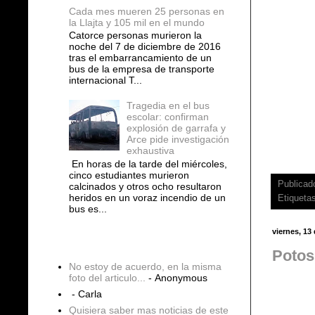
Cada mes mueren 25 personas en
la Llajta y 105 mil en el mundo
Catorce personas murieron la
noche del 7 de diciembre de 2016
tras el embarrancamiento de un
bus de la empresa de transporte
internacional T...
Tragedia en el bus
escolar: confirman
explosión de garrafa y
Arce pide investigación
exhaustiva
En horas de la tarde del miércoles,
cinco estudiantes murieron
Publicad
calcinados y otros ocho resultaron
heridos en un voraz incendio de un
Etiqueta
bus es...
viernes, 13
COMENTARIOS
Potos
No estoy de acuerdo, en la misma
foto del articulo...
- Anonymous
- Carla
Quisiera saber mas noticias de este