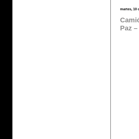
martes, 10 
Camió
Paz –