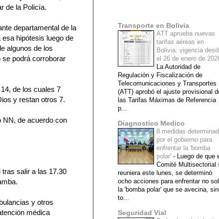
 de la Policía.
Mi lista de blogs
Transporte en Bolivia
nte departamental de la
ATT aprueba nuevas
a esa hipótesis luego de
tarifas aéreas en
de algunos de los
Bolivia: vigencia des
o se podrá corroborar
el 26 de enero de 20
La Autoridad de
Regulación y Fiscalización de
Telecomunicaciones y Transportes
 14, de los cuales 7
(ATT) aprobó el ajuste provisional d
ios y restan otros 7.
las Tarifas Máximas de Referencia
p...
mo NN, de acuerdo con
Diagnostico Medico
8 medidas determina
por el gobierno para
enfrentar la 'bomba
polar'
-
Luego de que e
Comité Multisectorial
tras salir a las 17.30
reuniera este lunes, se determinó
bamba.
ocho acciones para enfrentar no so
la 'bomba polar' que se avecina, si
to...
bulancias y otros
 atención médica
Seguridad Vial