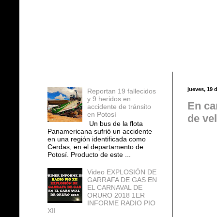
Entradas populares
jueves, 19 
Reportan 19 fallecidos
y 9 heridos en
En ca
accidente de tránsito
en Potosí
de ve
Un bus de la flota
Panamericana sufrió un accidente
en una región identificada como
Cerdas, en el departamento de
Potosí. Producto de este ...
Video EXPLOSIÓN DE
GARRAFA DE GAS EN
EL CARNAVAL DE
ORURO 2018 1ER
INFORME RADIO PIO
XII