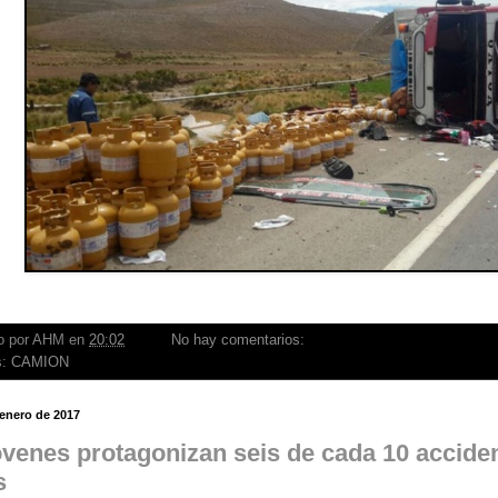
o por
AHM
en
20:02
No hay comentarios:
s:
CAMION
 enero de 2017
óvenes protagonizan seis de cada 10 accide
s