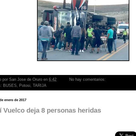
o por
San Jose de Oruro
en
6:42
No hay comentarios:
s:
BUSES
,
Potosi
,
TARIJA
 de enero de 2017
í Vuelco deja 8 personas heridas