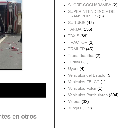
SUCRE-COCHABAMBA
(2)
SUPERINTENDENCIA DE
TRANSPORTES
(5)
SURUBIS
(42)
TARIJA
(136)
TAXIS
(89)
TRACTOR
(2)
TRAILER
(45)
Trans Bustillos
(2)
Turistas
(1)
Uyuni
(4)
Vehiculos del Estado
(5)
Vehiculos FELCC
(1)
Vehiculos Felcn
(1)
Vehiculos Particulares
(894)
Videos
(32)
Yungas
(119)
ntes en otros
Archivo del blog