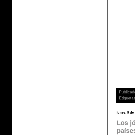
Publicad
Etiqueta
lunes, 9 de
Los j
paíse