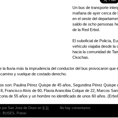
Un bus de transporte interp
mañana de ayer cerca de l
en el oeste del departame
saldo de ocho personas her
de la Red Erbol.
El suboficial de Policía, E
vehículo viajaba desde la 
hacia la comunidad de Tamb
Ckochas.
e la lluvia más la imprudencia del conductor del bus provocaron que és
l camino y vuelque de costado derecho.
dos son: Paulina Pérez Quispe de 45 años, Segundina Pérez Quispe d
8, Francisco Alvis de 60, Flavia Arancibia Colque de 22, Marcos Sant
coria de 55 años y un hombre no identificado de unos 60 años. (Erbol
o por
San Jose de Oruro
en
9:11
No hay comentarios:
s:
BUSES
,
Potosi