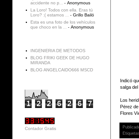
accidente no p...
- Anonymous
La Loro! Todos con ella. Eras tú
Loro? :( estamos ...
- Grillo Bailó
Esta es una foto de los vehículos
que choco en la ...
- Anonymous
blogs
INGENIERIA DE METODOS
BLOG FRIKI GEEK DE HUGO
MIRANDA
BLOG ANGELCAIDO666 MSCD
Indicó qu
Vistas de página en total
salga de
Los heri
1
2
2
6
2
6
7
Pérez de 
Flores Vi
Publicad
Contador Gratis
Etiqueta