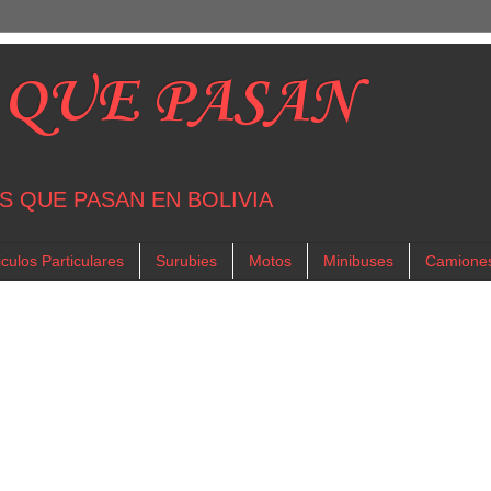
 QUE PASAN
S QUE PASAN EN BOLIVIA
culos Particulares
Surubies
Motos
Minibuses
Camione