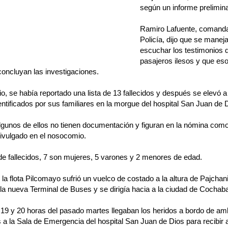
según un informe preliminar
Ramiro Lafuente, comanda
Policía, dijo que se manej
escuchar los testimonios 
pasajeros ilesos y que es
oncluyan las investigaciones.
pio, se había reportado una lista de 13 fallecidos y después se elevó a
entificados por sus familiares en la morgue del hospital San Juan de D
algunos de ellos no tienen documentación y figuran en la nómina co
ivulgado en el nosocomio.
 de fallecidos, 7 son mujeres, 5 varones y 2 menores de edad.
 la flota Pilcomayo sufrió un vuelco de costado a la altura de Pajchani 
la nueva Terminal de Buses y se dirigía hacia a la ciudad de Cocha
 19 y 20 horas del pasado martes llegaban los heridos a bordo de am
 a la Sala de Emergencia del hospital San Juan de Dios para recibir