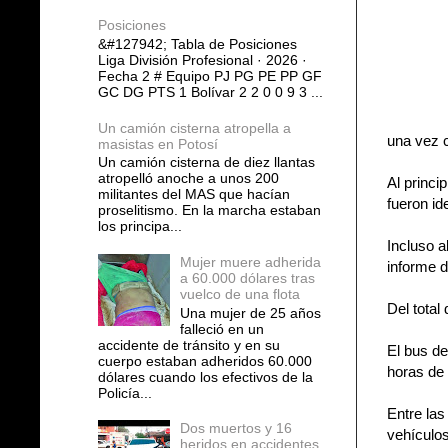
Posiciones
&#127942; Tabla de Posiciones
Liga División Profesional · 2026 ·
Fecha 2 # Equipo PJ PG PE PP GF
GC DG PTS 1 Bolívar 2 2 0 0 9 3 ...
Un camión cisterna atropella a
una vez c
masistas en Potosí
Un camión cisterna de diez llantas
atropelló anoche a unos 200
Al princi
militantes del MAS que hacían
fueron id
proselitismo. En la marcha estaban
los principa...
Incluso 
Mujer muere adherida
informe d
a 60.000 dólares tras
vuelco de una flota
Del total
Una mujer de 25 años
falleció en un
accidente de tránsito y en su
El bus de
cuerpo estaban adheridos 60.000
horas de 
dólares cuando los efectivos de la
Policía...
Entre las
Dos muertos y 16
vehículos
heridos en accidentes