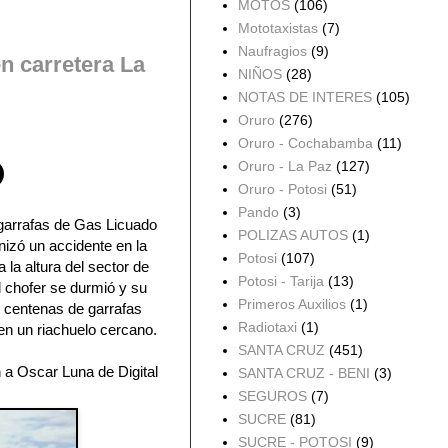
MOTOS
(106)
Mototaxistas
(7)
Naufragios
(9)
n carretera La
NIÑOS
(28)
NOTAS DE INTERES
(105)
Oruro
(276)
Oruro - Cochabamba
(11)
Oruro - La Paz
(127)
Oruro - Potosi
(51)
Pando
(3)
garrafas de Gas Licuado
POLIZAS AUTOS
(1)
nizó un accidente en la
Potosi
(107)
 la altura del sector de
Potosi - Tarija
(13)
l chofer se durmió y su
Primeros Auxilios
(1)
o centenas de garrafas
Radiotaxi
(1)
en un riachuelo cercano.
SANTA CRUZ
(451)
 a Oscar Luna de Digital
SANTA CRUZ - BENI
(3)
SEGUROS
(7)
SUCRE
(81)
SUCRE - POTOSI
(9)