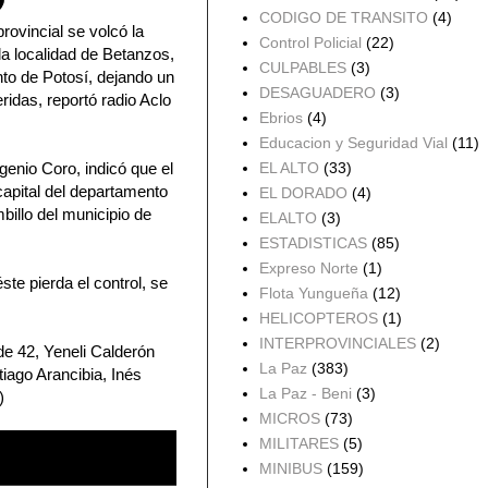
CODIGO DE TRANSITO
(4)
rovincial se volcó la
Control Policial
(22)
a localidad de Betanzos,
CULPABLES
(3)
nto de Potosí, dejando un
DESAGUADERO
(3)
idas, reportó radio Aclo
Ebrios
(4)
Educacion y Seguridad Vial
(11)
EL ALTO
(33)
ugenio Coro, indicó que el
capital del departamento
EL DORADO
(4)
illo del municipio de
ELALTO
(3)
ESTADISTICAS
(85)
Expreso Norte
(1)
te pierda el control, se
Flota Yungueña
(12)
HELICOPTEROS
(1)
INTERPROVINCIALES
(2)
e 42, Yeneli Calderón
La Paz
(383)
iago Arancibia, Inés
La Paz - Beni
(3)
)
MICROS
(73)
MILITARES
(5)
MINIBUS
(159)