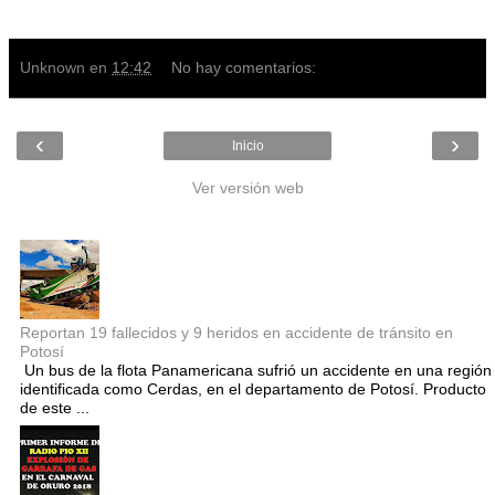
Unknown
en
12:42
No hay comentarios:
‹
›
Inicio
Ver versión web
Entradas populares
Reportan 19 fallecidos y 9 heridos en accidente de tránsito en
Potosí
Un bus de la flota Panamericana sufrió un accidente en una región
identificada como Cerdas, en el departamento de Potosí. Producto
de este ...