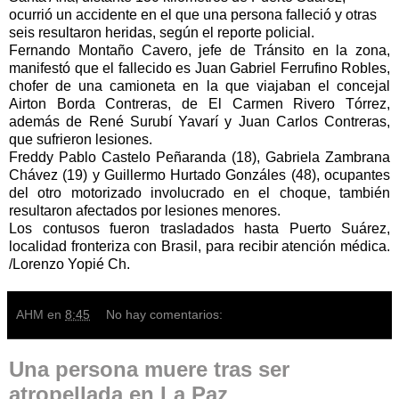
ocurrió un accidente en el que una persona falleció y otras
seis resultaron heridas, según el reporte policial.
Fernando Montaño Cavero, jefe de Tránsito en la zona,
manifestó que el fallecido es Juan Gabriel Ferrufino Robles,
chofer de una camioneta en la que viajaban el concejal
Airton Borda Contreras, de El Carmen Rivero Tórrez,
además de René Surubí Yavarí y Juan Carlos Contreras,
que sufrieron lesiones.
Freddy Pablo Castelo Peñaranda (18), Gabriela Zambrana
Chávez (19) y Guillermo Hurtado Gonzáles (48), ocupantes
del otro motorizado involucrado en el choque, también
resultaron afectados por lesiones menores.
Los contusos fueron trasladados hasta Puerto Suárez,
localidad fronteriza con Brasil, para recibir atención médica.
/Lorenzo Yopié Ch.
AHM
en
8:45
No hay comentarios:
Una persona muere tras ser
atropellada en La Paz