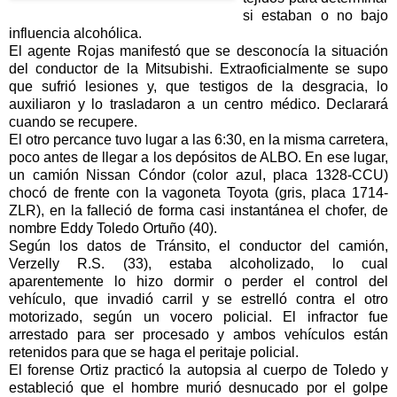
si estaban o no bajo
influencia alcohólica.
El agente Rojas manifestó que se desconocía la situación
del conductor de la Mitsubishi. Extraoficialmente se supo
que sufrió lesiones y, que testigos de la desgracia, lo
auxiliaron y lo trasladaron a un centro médico. Declarará
cuando se recupere.
El otro percance tuvo lugar a las 6:30, en la misma carretera,
poco antes de llegar a los depósitos de ALBO. En ese lugar,
un camión Nissan Cóndor (color azul, placa 1328-CCU)
chocó de frente con la vagoneta Toyota (gris, placa 1714-
ZLR), en la falleció de forma casi instantánea el chofer, de
nombre Eddy Toledo Ortuño (40).
Según los datos de Tránsito, el conductor del camión,
Verzelly R.S. (33), estaba alcoholizado, lo cual
aparentemente lo hizo dormir o perder el control del
vehículo, que invadió carril y se estrelló contra el otro
motorizado, según un vocero policial. El infractor fue
arrestado para ser procesado y ambos vehículos están
retenidos para que se haga el peritaje policial.
El forense Ortiz practicó la autopsia al cuerpo de Toledo y
estableció que el hombre murió desnucado por el golpe