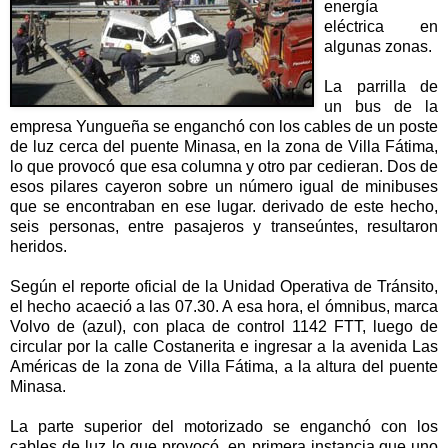
energía
eléctrica en
algunas zonas.
La parrilla de
un bus de la
empresa Yungueña se enganchó con los cables de un poste
de luz cerca del puente Minasa, en la zona de Villa Fátima,
lo que provocó que esa columna y otro par cedieran. Dos de
esos pilares cayeron sobre un número igual de minibuses
que se encontraban en ese lugar. derivado de este hecho,
seis personas, entre pasajeros y transeúntes, resultaron
heridos.
Según el reporte oficial de la Unidad Operativa de Tránsito,
el hecho acaeció a las 07.30. A esa hora, el ómnibus, marca
Volvo de (azul), con placa de control 1142 FTT, luego de
circular por la calle Costanerita e ingresar a la avenida Las
Américas de la zona de Villa Fátima, a la altura del puente
Minasa.
La parte superior del motorizado se enganchó con los
cables de luz lo que provocó, en primera instancia,que uno