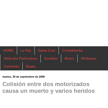
HOME
La Paz
Santa Cruz
Cochabamba
Vehiculos Particulares
Surubies
Motos
Minibuses
Camiones
Buses
martes, 30 de septiembre de 2008
Colisión entre dos motorizados
causa un muerto y varios heridos