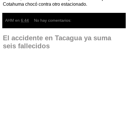
Cotahuma chocó contra otro estacionado.
AHM
en
6:44
No hay comentarios:
El accidente en Tacagua ya suma
seis fallecidos