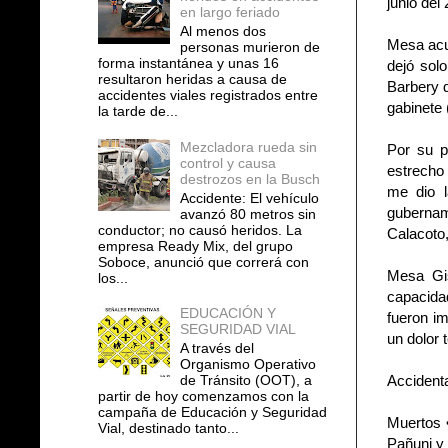
junio del
en largo feriado
Al menos dos
Mesa acud
personas murieron de
forma instantánea y unas 16
dejó solo
resultaron heridas a causa de
Barbery d
accidentes viales registrados entre
gabinete 
la tarde de...
Mezcladora rueda sin
Por su p
control y causa
estrecho
destrozos en la Busch
me dio l
Accidente: El vehículo
gubername
avanzó 80 metros sin
conductor; no causó heridos. La
Calacoto,
empresa Ready Mix, del grupo
Soboce, anunció que correrá con
Mesa Gis
los...
capacidad
EDUCACIÓN Y
fueron im
SEGURIDAD VIAL
un dolor 
A través del
Organismo Operativo
de Tránsito (OOT), a
Accident
partir de hoy comenzamos con la
campaña de Educación y Seguridad
Muertos •
Vial, destinado tanto...
Pañuni y