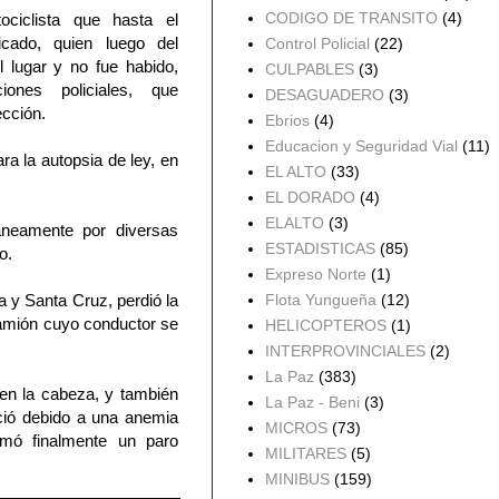
CODIGO DE TRANSITO
(4)
ciclista que hasta el
icado, quien luego del
Control Policial
(22)
l lugar y no fue habido,
CULPABLES
(3)
iones policiales, que
DESAGUADERO
(3)
ección.
Ebrios
(4)
Educacion y Seguridad Vial
(11)
ra la autopsia de ley, en
EL ALTO
(33)
EL DORADO
(4)
ELALTO
(3)
táneamente por diversas
ESTADISTICAS
(85)
o.
Expreso Norte
(1)
Flota Yungueña
(12)
 y Santa Cruz, perdió la
camión cuyo conductor se
HELICOPTEROS
(1)
INTERPROVINCIALES
(2)
La Paz
(383)
 en la cabeza, y también
La Paz - Beni
(3)
eció debido a una anemia
MICROS
(73)
umó finalmente un paro
MILITARES
(5)
MINIBUS
(159)