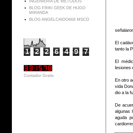
INGENIERIA DE METODOS
BLOG FRIKI GEEK DE HUGO
MIRANDA
BLOG ANGELCAIDO666 MSCD
señalaron
Vistas de página en total
El cadáve
tanto la 
1
2
2
6
4
9
7
El médic
lesiones 
Contador Gratis
En otro a
vida Dona
dio a la f
De acuer
algunas 
aguda po
cardiorres