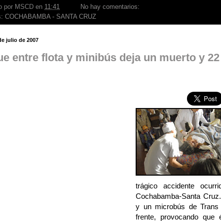
o por
MSCD
en
11:41
No hay comentarios:
s:
COCHABAMBA - SANTA CRUZ
de julio de 2007
e entre flota y minibús deja un muerto y 22
trágico accidente ocurr
Cochabamba-Santa Cruz. 
y un microbús de Trans
frente, provocando que 