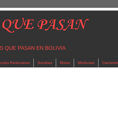
 QUE PASAN
S QUE PASAN EN BOLIVIA
culos Particulares
Surubies
Motos
Minibuses
Camione