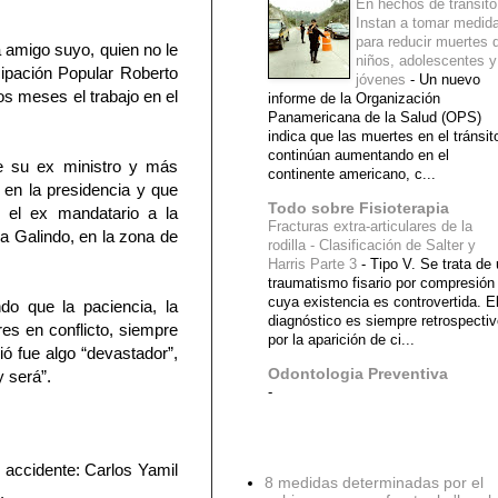
En hechos de tránsito
Instan a tomar medid
para reducir muertes 
 amigo suyo, quien no le
niños, adolescentes y
cipación Popular Roberto
jóvenes
-
Un nuevo
s meses el trabajo en el
informe de la Organización
Panamericana de la Salud (OPS)
indica que las muertes en el tránsit
continúan aumentando en el
de su ex ministro y más
continente americano, c...
en la presidencia y que
Todo sobre Fisioterapia
ó el ex mandatario a la
Fracturas extra-articulares de la
ia Galindo, en la zona de
rodilla - Clasificación de Salter y
Harris Parte 3
-
Tipo V. Se trata de
traumatismo fisario por compresión
cuya existencia es controvertida. E
do que la paciencia, la
diagnóstico es siempre retrospecti
es en conflicto, siempre
por la aparición de ci...
ió fue algo “devastador”,
Odontologia Preventiva
y será”.
-
Diagnostico Medico
l accidente: Carlos Yamil
8 medidas determinadas por el
.