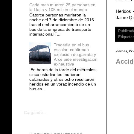
Cada mes mueren 25 personas en
la Llajta y 105 mil en el mundo
Heridos 
Catorce personas murieron la
Jaime Qu
noche del 7 de diciembre de 2016
tras el embarrancamiento de un
bus de la empresa de transporte
Publicad
internacional T...
Etiqueta
Tragedia en el bus
escolar: confirman
viernes, 27 
explosión de garrafa y
Arce pide investigación
Accid
exhaustiva
En horas de la tarde del miércoles,
cinco estudiantes murieron
calcinados y otros ocho resultaron
heridos en un voraz incendio de un
bus es...
COMENTARIOS
Cargando...
blogs