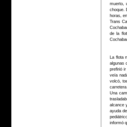
muerto, 
choque. D
horas, en
Trans Ca
Cochabam
de la fl
Cochabam
La flota 
algunas c
prefirió 
veía nad
volcó, to
carretera
Una cami
trasladab
alcance y
ayuda de
pediátri
informó q