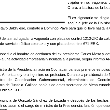
viajaba en su vagoneta p
Oruro, a la altura de la loc
El ex dignatario se dirigí
según el jefe de la Divisió
avo Baldivieso, contrató a Domingo Paye para que lo lleve hasta la C
0 de la madrugada, la vagoneta con placa de control 1210-ZIC de colo
de servicio público color azul y con placa de control 671-ERX.
indo fue el hombre de confianza del ex presidente Carlos Mesa y de
 a una actividad empresarial vinculada a la joyería, según informó A
istro de la Presidencia nació en Cochabamba, sus primeros estudios 
uto Americano y era ingeniero de profesión. Durante la presidencia d
stro de Coordinación Gubernamental, viceministro de Coordi
tro de Justicia. Galindo había sido antes secretario de Mesa cuando
ública el 2002.
renuncia de Gonzalo Sánchez de Lozada y después de los hechos v
lindo asumió el cargo de ministro de la Presidencia, función que d