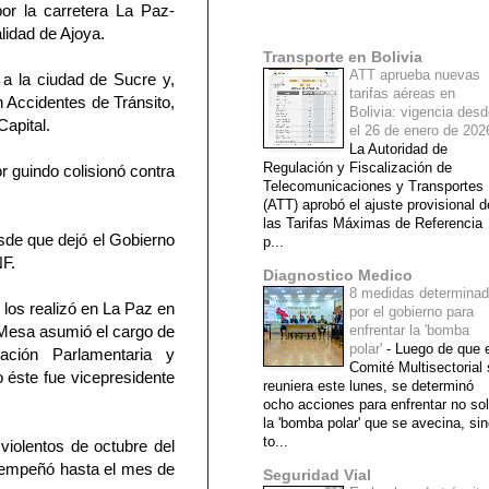
or la carretera La Paz-
Mi lista de blogs
alidad de Ajoya.
Transporte en Bolivia
ATT aprueba nuevas
a a la ciudad de Sucre y,
tarifas aéreas en
n Accidentes de Tránsito,
Bolivia: vigencia des
apital.
el 26 de enero de 20
La Autoridad de
Regulación y Fiscalización de
r guindo colisionó contra
Telecomunicaciones y Transportes
(ATT) aprobó el ajuste provisional d
las Tarifas Máximas de Referencia
sde que dejó el Gobierno
p...
NF.
Diagnostico Medico
8 medidas determina
los realizó en La Paz en
por el gobierno para
e Mesa asumió el cargo de
enfrentar la 'bomba
polar'
-
Luego de que e
nación Parlamentaria y
Comité Multisectorial
 éste fue vicepresidente
reuniera este lunes, se determinó
ocho acciones para enfrentar no so
la 'bomba polar' que se avecina, si
to...
iolentos de octubre del
esempeñó hasta el mes de
Seguridad Vial