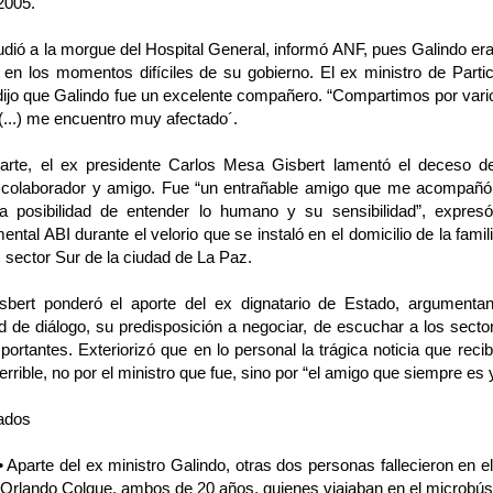
 2005.
ió a la morgue del Hospital General, informó ANF, pues Galindo era
 en los momentos difíciles de su gobierno. El ex ministro de Parti
ijo que Galindo fue un excelente compañero. “Compartimos por vario
(...) me encuentro muy afectado´.
arte, el ex presidente Carlos Mesa Gisbert lamentó el deceso 
 colaborador y amigo. Fue “un entrañable amigo que me acompañó 
a posibilidad de entender lo humano y su sensibilidad”, expres
ntal ABI durante el velorio que se instaló en el domicilio de la famil
 sector Sur de la ciudad de La Paz.
bert ponderó el aporte del ex dignatario de Estado, argumentan
 de diálogo, su predisposición a negociar, de escuchar a los sector
portantes. Exteriorizó que en lo personal la trágica noticia que recib
terrible, no por el ministro que fue, sino por “el amigo que siempre es 
ados
 Aparte del ex ministro Galindo, otras dos personas fallecieron en e
 Orlando Colque, ambos de 20 años, quienes viajaban en el microbús