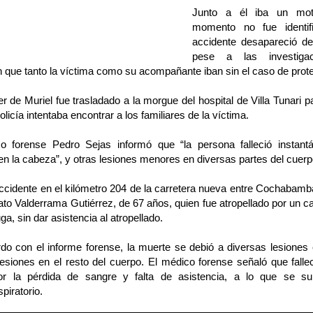
Junto a él iba un moto
momento no fue identif
accidente desapareció de
pese a las investigac
 que tanto la víctima como su acompañante iban sin el caso de prot
r de Muriel fue trasladado a la morgue del hospital de Villa Tunari pa
Policía intentaba encontrar a los familiares de la víctima.
o forense Pedro Sejas informó que “la persona falleció instan
en la cabeza”, y otras lesiones menores en diversas partes del cuerp
ccidente en el kilómetro 204 de la carretera nueva entre Cochabamba
to Valderrama Gutiérrez, de 67 años, quien fue atropellado por un 
uga, sin dar asistencia al atropellado.
do con el informe forense, la muerte se debió a diversas lesiones
lesiones en el resto del cuerpo. El médico forense señaló que fall
r la pérdida de sangre y falta de asistencia, a lo que se s
piratorio.