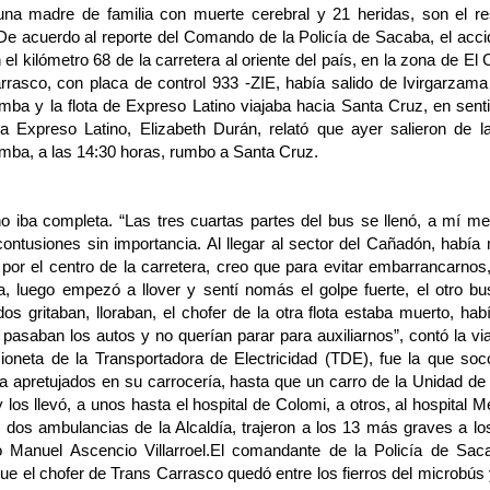
una madre de familia con muerte cerebral y 21 heridas, son el res
e acuerdo al reporte del Comando de la Policía de Sacaba, el accid
 el kilómetro 68 de la carretera al oriente del país, en la zona de E
rrasco, con placa de control 933 -ZIE, había salido de Ivirgarzam
ba y la flota de Expreso Latino viajaba hacia Santa Cruz, en senti
ota Expreso Latino, Elizabeth Durán, relató que ayer salieron de 
ba, a las 14:30 horas, rumbo a Santa Cruz.
no iba completa. “Las tres cuartas partes del bus se llenó, a mí me
ontusiones sin importancia. Al llegar al sector del Cañadón, había 
ir por el centro de la carretera, creo que para evitar embarrancarno
a, luego empezó a llover y sentí nomás el golpe fuerte, el otro b
dos gritaban, lloraban, el chofer de la otra flota estaba muerto, hab
 pasaban los autos y no querían parar para auxiliarnos”, contó la vi
oneta de la Transportadora de Electricidad (TDE), fue la que soco
a apretujados en su carrocería, hasta que un carro de la Unidad de
 los llevó, a unos hasta el hospital de Colomi, a otros, al hospital 
 dos ambulancias de la Alcaldía, trajeron a los 13 más graves a lo
co Manuel Ascencio Villarroel.El comandante de la Policía de Sac
ue el chofer de Trans Carrasco quedó entre los fierros del microbús y