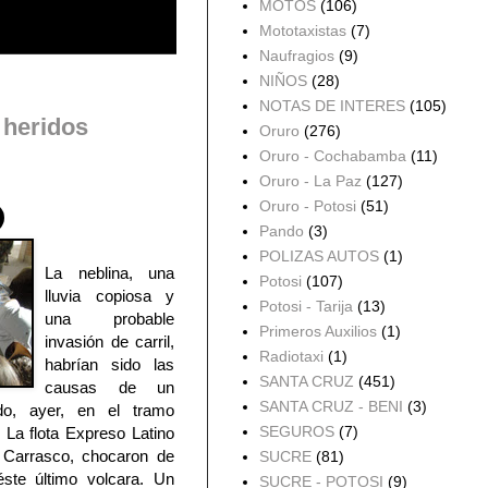
MOTOS
(106)
Mototaxistas
(7)
Naufragios
(9)
NIÑOS
(28)
NOTAS DE INTERES
(105)
 heridos
Oruro
(276)
Oruro - Cochabamba
(11)
Oruro - La Paz
(127)
Oruro - Potosi
(51)
Pando
(3)
POLIZAS AUTOS
(1)
La neblina, una
Potosi
(107)
lluvia copiosa y
Potosi - Tarija
(13)
una probable
Primeros Auxilios
(1)
invasión de carril,
Radiotaxi
(1)
habrían sido las
SANTA CRUZ
(451)
causas de un
SANTA CRUZ - BENI
(3)
ido, ayer, en el tramo
SEGUROS
(7)
La flota Expreso Latino
 Carrasco, chocaron de
SUCRE
(81)
éste último volcara. Un
SUCRE - POTOSI
(9)