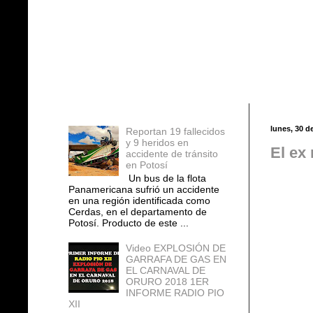
Entradas populares
lunes, 30 de
Reportan 19 fallecidos
y 9 heridos en
El ex
accidente de tránsito
en Potosí
Un bus de la flota
Panamericana sufrió un accidente
en una región identificada como
Cerdas, en el departamento de
Potosí. Producto de este ...
Video EXPLOSIÓN DE
GARRAFA DE GAS EN
EL CARNAVAL DE
ORURO 2018 1ER
INFORME RADIO PIO
XII