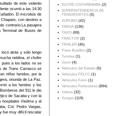
ultado de este violento
SUCRE-COCHABAMBA
(2)
ente ocurrió a las 14:30
SUPERINTENDENCIA DE
l Cañadón. El microbús de
TRANSPORTES
(5)
a Chapare, con destino a
SURUBIS
(42)
do contrario.La pasajera
TARIJA
(136)
la Terminal de Buses de
TAXIS
(89)
TRACTOR
(2)
TRAILER
(45)
Trans Bustillos
(2)
 tocó atrás y sólo tengo
Turistas
(1)
mucha neblina, el chofer
Uyuni
(4)
s, pues a los lados no se
Vehiculos del Estado
(5)
us de Trans Carrasco se
ían niños heridos, por la
Vehiculos FELCC
(1)
ajera, oriunda de La Paz.
Vehiculos Felcn
(1)
rrió a los heridos y los
Vehiculos Particulares
(894)
 Bomberos del 911 le dio
Videos
(32)
Méjico de Sacaba y con la
Yungas
(119)
s hospitales Viedma y al
aba, Cnl. Pedro Vargas,
Archivo del blog
 fue muy difícil rescatar