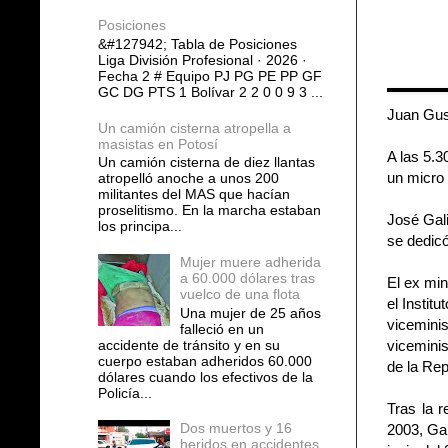
Posiciones
&#127942; Tabla de Posiciones
Liga División Profesional · 2026 ·
Fecha 2 # Equipo PJ PG PE PP GF
GC DG PTS 1 Bolívar 2 2 0 0 9 3 ...
Juan Gust
Un camión cisterna atropella a
masistas en Potosí
A las 5.3
Un camión cisterna de diez llantas
un micro 
atropelló anoche a unos 200
militantes del MAS que hacían
proselitismo. En la marcha estaban
José Gal
los principa...
se dedicó
Mujer muere adherida
a 60.000 dólares tras
El ex min
vuelco de una flota
el Instit
Una mujer de 25 años
vicemini
falleció en un
accidente de tránsito y en su
viceminis
cuerpo estaban adheridos 60.000
de la Rep
dólares cuando los efectivos de la
Policía...
Tras la 
Dos muertos y 16
2003, Ga
heridos en accidentes