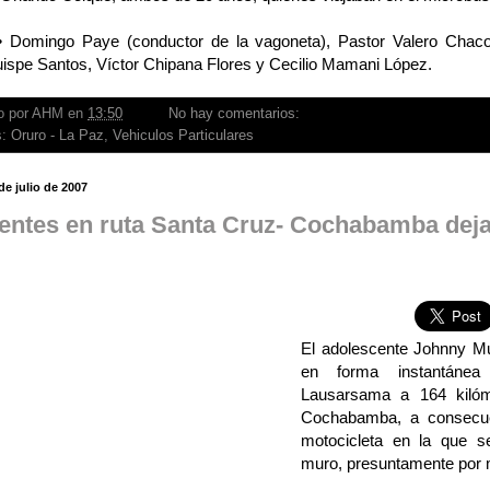
• Domingo Paye (conductor de la vagoneta), Pastor Valero Chac
ispe Santos, Víctor Chipana Flores y Cecilio Mamani López.
o por
AHM
en
13:50
No hay comentarios:
s:
Oruro - La Paz
,
Vehiculos Particulares
de julio de 2007
entes en ruta Santa Cruz- Cochabamba dej
El adolescente Johnny Mur
en forma instantánea
Lausarsama a 164 kilóm
Cochabamba, a consecue
motocicleta en la que s
muro, presuntamente por 