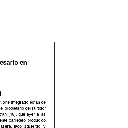
En Facebook
resario en
 Norte Integrado están de
el propietario del surtidor
trán (48), que ayer a las
dente carretero producido
rasera, lado izquierdo, y