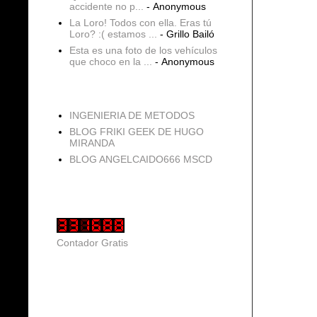
accidente no p...
- Anonymous
La Loro! Todos con ella. Eras tú
Loro? :( estamos ...
- Grillo Bailó
Esta es una foto de los vehículos
que choco en la ...
- Anonymous
blogs
INGENIERIA DE METODOS
BLOG FRIKI GEEK DE HUGO
MIRANDA
BLOG ANGELCAIDO666 MSCD
Vistas de página en total
Contador Gratis