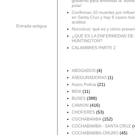
gobierno para enfrentar la 'bomb
polar'
Confirman 10 muertes por influe
en Santa Cruz y hay 8 casos má
análisis
Entrada antigua
Norovirus: qué es y cómo preveni
¿QUE ES LA ENFERMEDAD DE
HUNTINGTON?
CALAMBRES PARTE 2
Accidentes por Orden
ABOGADOS
(4)
ASEGURADORAS
(1)
Autos Policia
(21)
BENI
(11)
BUSES
(388)
CAMION
(416)
CHOFERES
(53)
COCHABAMBA
(152)
COCHABAMBA - SANTA CRUZ
(
COCHABAMBA-ORURO
(45)