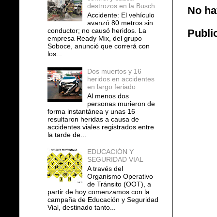
destrozos en la Busch
No ha
Accidente: El vehículo
avanzó 80 metros sin
conductor; no causó heridos. La
Publi
empresa Ready Mix, del grupo
Soboce, anunció que correrá con
los...
Dos muertos y 16
heridos en accidentes
en largo feriado
Al menos dos
personas murieron de
forma instantánea y unas 16
resultaron heridas a causa de
accidentes viales registrados entre
la tarde de...
EDUCACIÓN Y
SEGURIDAD VIAL
A través del
Organismo Operativo
de Tránsito (OOT), a
partir de hoy comenzamos con la
campaña de Educación y Seguridad
Vial, destinado tanto...