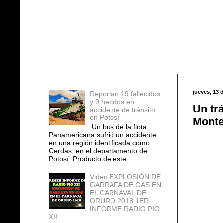
Entradas populares
jueves, 13 
Reportan 19 fallecidos
y 9 heridos en
Un tr
accidente de tránsito
en Potosí
Monte
Un bus de la flota
Panamericana sufrió un accidente
en una región identificada como
Cerdas, en el departamento de
Potosí. Producto de este ...
Video EXPLOSIÓN DE
GARRAFA DE GAS EN
EL CARNAVAL DE
ORURO 2018 1ER
INFORME RADIO PIO
XII