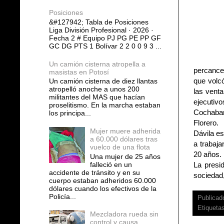
Posiciones
&#127942; Tabla de Posiciones
Liga División Profesional · 2026 ·
Fecha 2 # Equipo PJ PG PE PP GF
GC DG PTS 1 Bolívar 2 2 0 0 9 3 ...
Un camión cisterna atropella a
percance
masistas en Potosí
que volcó
Un camión cisterna de diez llantas
atropelló anoche a unos 200
las venta
militantes del MAS que hacían
ejecuti
proselitismo. En la marcha estaban
Cochabam
los principa...
Florero.
Mujer muere adherida
Dávila e
a 60.000 dólares tras
a trabaj
vuelco de una flota
20 años.
Una mujer de 25 años
falleció en un
La presi
accidente de tránsito y en su
sociedad,
cuerpo estaban adheridos 60.000
dólares cuando los efectivos de la
Policía...
Publicad
Etiqueta
Mezcladora rueda sin
control y causa