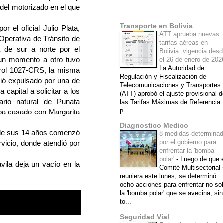
del motorizado en el que
Mi lista de blogs
Transporte en Bolivia
r el oficial Julio Plata,
ATT aprueba nuevas
Operativa de Tránsito de
tarifas aéreas en
a de sur a norte por el
Bolivia: vigencia des
 un momento a otro tuvo
el 26 de enero de 20
La Autoridad de
trol 1027-CRS, la misma
Regulación y Fiscalización de
alió expulsado por una de
Telecomunicaciones y Transportes
capital a solicitar a los
(ATT) aprobó el ajuste provisional d
rio natural de Punata
las Tarifas Máximas de Referencia
p...
aba casado con Margarita
Diagnostico Medico
esde sus 14 años comenzó
8 medidas determina
por el gobierno para
vicio, donde atendió por
enfrentar la 'bomba
polar'
-
Luego de que e
ila deja un vacío en la
Comité Multisectorial
reuniera este lunes, se determinó
ocho acciones para enfrentar no so
la 'bomba polar' que se avecina, si
to...
Seguridad Vial