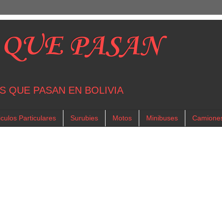
 QUE PASAN
S QUE PASAN EN BOLIVIA
culos Particulares
Surubies
Motos
Minibuses
Camione