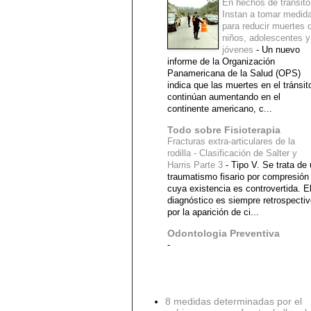
En hechos de tránsito
Instan a tomar medid
para reducir muertes 
niños, adolescentes y
jóvenes
-
Un nuevo
informe de la Organización
Panamericana de la Salud (OPS)
indica que las muertes en el tránsit
continúan aumentando en el
continente americano, c...
Todo sobre Fisioterapia
Fracturas extra-articulares de la
rodilla - Clasificación de Salter y
Harris Parte 3
-
Tipo V. Se trata de
traumatismo fisario por compresión
cuya existencia es controvertida. E
diagnóstico es siempre retrospecti
por la aparición de ci...
Odontologia Preventiva
-
Diagnostico Medico
8 medidas determinadas por el