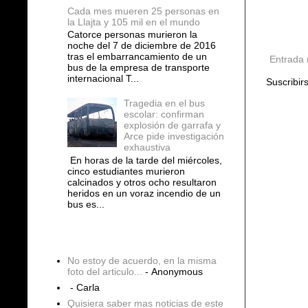
Cada mes mueren 25 personas en
la Llajta y 105 mil en el mundo
Catorce personas murieron la
noche del 7 de diciembre de 2016
tras el embarrancamiento de un
Entrada 
bus de la empresa de transporte
internacional T...
Suscribir
Tragedia en el bus
escolar: confirman
explosión de garrafa y
Arce pide investigación
exhaustiva
En horas de la tarde del miércoles,
cinco estudiantes murieron
calcinados y otros ocho resultaron
heridos en un voraz incendio de un
bus es...
COMENTARIOS
No estoy de acuerdo, en la misma
foto del articulo...
- Anonymous
- Carla
Quisiera saber mas noticias de este