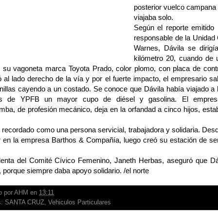
posterior vuelco campana 
viajaba solo.
Según el reporte emitido po
responsable de la Unidad 
Warnes, Dávila se dirigí
kilómetro 20, cuando de
 su vagoneta marca Toyota Prado, color plomo, con placa de con
 al lado derecho de la vía y por el fuerte impacto, el empresario s
nillas cayendo a un costado. Se conoce que Dávila había viajado a la 
vos de YPFB un mayor cupo de diésel y gasolina. El empresa
ba, de profesión mecánico, deja en la orfandad a cinco hijos, est
s recordado como una persona servicial, trabajadora y solidaria. D
ar en la empresa Barthos & Compañía, luego creó su estación de ser
denta del Comité Cívico Femenino, Janeth Herbas, aseguró que Dáv
 porque siempre daba apoyo solidario. /el norte
o por
AHM
en
13:11
s:
SANTA CRUZ
,
Vehiculos Particulares