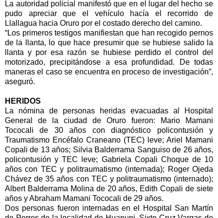
La autoridad policial manifestó que en el lugar del hecho se
pudo apreciar que el vehículo hacía el recorrido de
Llallagua hacia Oruro por el costado derecho del camino.
“Los primeros testigos manifiestan que han recogido pernos
de la llanta, lo que hace presumir que se hubiese salido la
llanta y por esa razón se hubiese perdido el control del
motorizado, precipitándose a esa profundidad. De todas
maneras el caso se encuentra en proceso de investigación”,
aseguró.
HERIDOS
La nómina de personas heridas evacuadas al Hospital
General de la ciudad de Oruro fueron: Mario Mamani
Tococali de 30 años con diagnóstico policontusión y
Traumatismo Encéfalo Craneano (TEC) leve; Ariel Mamani
Copali de 13 años; Silvia Balderrama Sanguiso de 26 años,
policontusión y TEC leve; Gabriela Copali Choque de 10
años con TEC y politraumatismo (internada); Roger Ojeda
Chávez de 35 años con TEC y politraumatismo (internado);
Albert Balderrama Molina de 20 años, Edith Copali de siete
años y Abraham Mamani Tococali de 29 años.
Dos personas fueron internadas en el Hospital San Martín
de Porres de la localidad de Huanuni, Sixto Cruz Vargas de