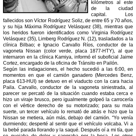
kilómetros al este
de la ciudad
capital. Los
fallecidos son Víctor Rodríguez Soliz, de entre 65 y 70 años,
y su hija Máxima Rodríguez Velásquez (38), mientras que
los heridos fueron identificados como Virginia Rodríguez
Velásquez (35), Limberg Rodríguez N. (12), trasladados a la
clínica Bilbao; e Ignacio Carvallo Ríos, conductor de la
vagoneta Nissan (color verde, placa 1877-HTY), al que
internaron en la clínica Kamiya, informó el suboficial Jaime
Cortez, encargado de la oficina de Tránsito en Pailón.
Según las indagaciones, el hecho sucedió a las 6:00, en
momentos en que el camión ganadero (Mercedes Benz,
placa 613-HUI) se detuvo en el viaducto con la cara hacia
Paila. Carvallo, conductor de la vagoneta siniestrada, al
parecer se percató de la situación cuando estaba cerca e
hizo un viraje brusco, pero igualmente golpeó la carrocería
con el vértice derecho de su motorizado; para su mala
suerte, un tercer vehículo lo remató de atrás e hizo que la
Nissan se metiera, aún más, debajo del camión. “Yo venía
durmiendo; desperté al sentir que el vehículo volcaba. Vi a
la bebé parada llorando y la saqué. Después oí a mi tía, que
se quejaba de dolor y sangraba por la boca. Los otros