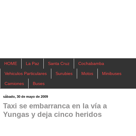
HOME
La Paz
Santa Cruz
Cochabamba
Vehiculos Particulares
Surubies
Motos
Minibuses
Camiones
Buses
sábado, 30 de mayo de 2009
Taxi se embarranca en la vía a
Yungas y deja cinco heridos