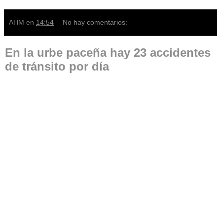
AHM
en
14:54
No hay comentarios:
En la urbe paceña hay 23 accidentes
de tránsito por día