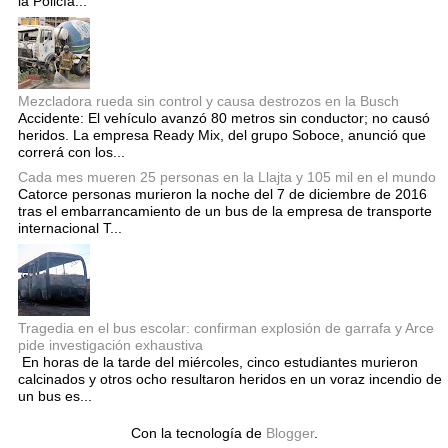
la Policía...
Mezcladora rueda sin control y causa destrozos en la Busch
Accidente: El vehículo avanzó 80 metros sin conductor; no causó
heridos. La empresa Ready Mix, del grupo Soboce, anunció que
correrá con los...
Cada mes mueren 25 personas en la Llajta y 105 mil en el mundo
Catorce personas murieron la noche del 7 de diciembre de 2016
tras el embarrancamiento de un bus de la empresa de transporte
internacional T...
Tragedia en el bus escolar: confirman explosión de garrafa y Arce
pide investigación exhaustiva
En horas de la tarde del miércoles, cinco estudiantes murieron
calcinados y otros ocho resultaron heridos en un voraz incendio de
un bus es...
Con la tecnología de
Blogger
.