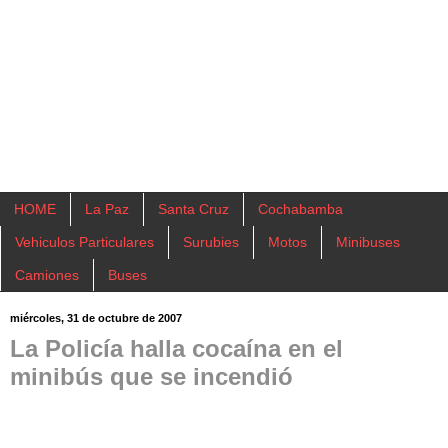
HOME
La Paz
Santa Cruz
Cochabamba
Vehiculos Particulares
Surubies
Motos
Minibuses
Camiones
Buses
miércoles, 31 de octubre de 2007
La Policía halla cocaína en el
minibús que se incendió