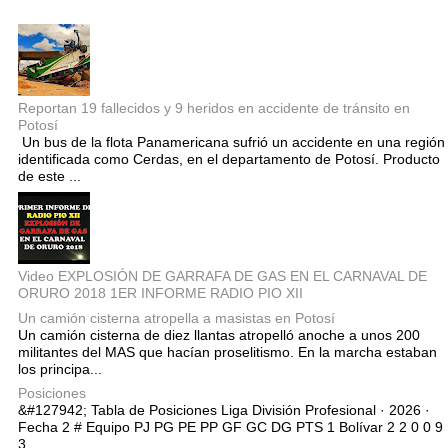
Entradas populares
Reportan 19 fallecidos y 9 heridos en accidente de tránsito en
Potosí
Un bus de la flota Panamericana sufrió un accidente en una región
identificada como Cerdas, en el departamento de Potosí. Producto
de este ...
Video EXPLOSIÓN DE GARRAFA DE GAS EN EL CARNAVAL DE
ORURO 2018 1ER INFORME RADIO PIO XII
Un camión cisterna atropella a masistas en Potosí
Un camión cisterna de diez llantas atropelló anoche a unos 200
militantes del MAS que hacían proselitismo. En la marcha estaban
los principa...
Posiciones
&#127942; Tabla de Posiciones Liga División Profesional · 2026 ·
Fecha 2 # Equipo PJ PG PE PP GF GC DG PTS 1 Bolívar 2 2 0 0 9
3 ...