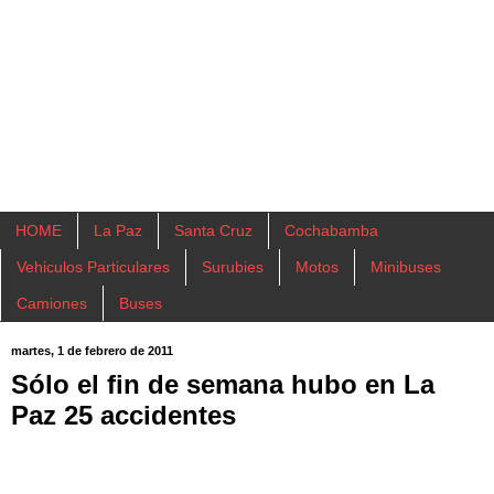
HOME
La Paz
Santa Cruz
Cochabamba
Vehiculos Particulares
Surubies
Motos
Minibuses
Camiones
Buses
martes, 1 de febrero de 2011
Sólo el fin de semana hubo en La
Paz 25 accidentes