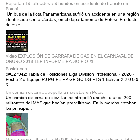
Reportan 19 fallecidos y 9 heridos en accidente de tránsito en
Potosí
Un bus de la flota Panamericana sufrió un accidente en una región
identificada como Cerdas, en el departamento de Potosí. Producto
de este ...
Video EXPLOSIÓN DE GARRAFA DE GAS EN EL CARNAVAL DE
ORURO 2018 1ER INFORME RADIO PIO XII
Posiciones
&#127942; Tabla de Posiciones Liga División Profesional · 2026 ·
Fecha 2 # Equipo PJ PG PE PP GF GC DG PTS 1 Bolívar 2 2 0 0 9
3 ...
Un camión cisterna atropella a masistas en Potosí
Un camión cisterna de diez llantas atropelló anoche a unos 200
militantes del MAS que hacían proselitismo. En la marcha estaban
los principa...
Mujer muere adherida a 60.000 dólares tras vuelco de una flota