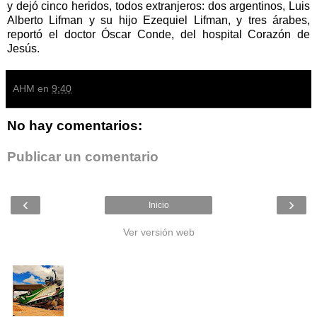
y dejó cinco heridos, todos extranjeros: dos argentinos, Luis
Alberto Lifman y su hijo Ezequiel Lifman, y tres árabes,
reportó el doctor Óscar Conde, del hospital Corazón de
Jesús.
AHM
en
9:40
No hay comentarios:
Publicar un comentario
‹
›
Inicio
Ver versión web
Entradas populares