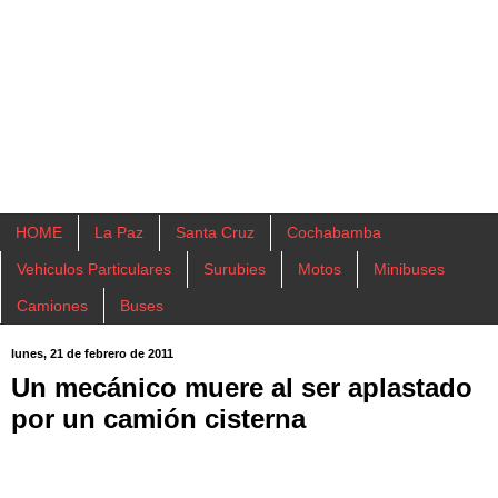
HOME
La Paz
Santa Cruz
Cochabamba
Vehiculos Particulares
Surubies
Motos
Minibuses
Camiones
Buses
lunes, 21 de febrero de 2011
Un mecánico muere al ser aplastado
por un camión cisterna