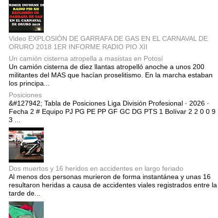
Video EXPLOSIÓN DE GARRAFA DE GAS EN EL CARNAVAL DE
ORURO 2018 1ER INFORME RADIO PIO XII
Un camión cisterna atropella a masistas en Potosí
Un camión cisterna de diez llantas atropelló anoche a unos 200
militantes del MAS que hacían proselitismo. En la marcha estaban
los principa...
Posiciones
&#127942; Tabla de Posiciones Liga División Profesional · 2026 ·
Fecha 2 # Equipo PJ PG PE PP GF GC DG PTS 1 Bolívar 2 2 0 0 9
3 ...
Dos muertos y 16 heridos en accidentes en largo feriado
Al menos dos personas murieron de forma instantánea y unas 16
resultaron heridas a causa de accidentes viales registrados entre la
tarde de...