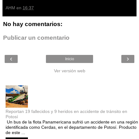
AHM
en
16:37
No hay comentarios:
Publicar un comentario
‹
›
Inicio
Ver versión web
Entradas populares
Reportan 19 fallecidos y 9 heridos en accidente de tránsito en
Potosí
Un bus de la flota Panamericana sufrió un accidente en una región
identificada como Cerdas, en el departamento de Potosí. Producto
de este ...