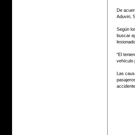
De acuerd
Aduviri, 
Según los
buscar ay
lesionado
“El tenie
vehículo p
Las causa
pasajeros
accidente