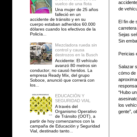
accidente
vuelco de una flota
de vehícu
Una mujer de 25 años
falleció en un
accidente de tránsito y en su
El fin de
cuerpo estaban adheridos 60.000
carretera
dólares cuando los efectivos de la
Policía...
Sejas señ
Sin embar
Mezcladora rueda sin
control y causa
Pericias
destrozos en la Busch
Accidente: El vehículo
avanzó 80 metros sin
Salazar s
conductor; no causó heridos. La
cómo de l
empresa Ready Mix, del grupo
aproxima
Soboce, anunció que correrá con
los...
responsab
“Hubo un 
EDUCACIÓN Y
asesinato
SEGURIDAD VIAL
los vehíc
A través del
Organismo Operativo
gente”, o
de Tránsito (OOT), a
partir de hoy comenzamos con la
campaña de Educación y Seguridad
Vial, destinado tanto...