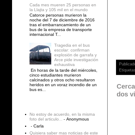
Cada mes mueren 25 personas en
la Llajta y 105 mil en el mundo
Catorce personas murieron la
noche del 7 de diciembre de 2016
tras el embarrancamiento de un
bus de la empresa de transporte
internacional T...
Tragedia en el bus
escolar: confirman
explosión de garrafa y
Arce pide investigación
exhaustiva
Publicad
En horas de la tarde del miércoles,
Etiqueta
cinco estudiantes murieron
calcinados y otros ocho resultaron
heridos en un voraz incendio de un
Cerca
bus es...
dos v
COMENTARIOS
No estoy de acuerdo, en la misma
foto del articulo...
- Anonymous
- Carla
Quisiera saber mas noticias de este