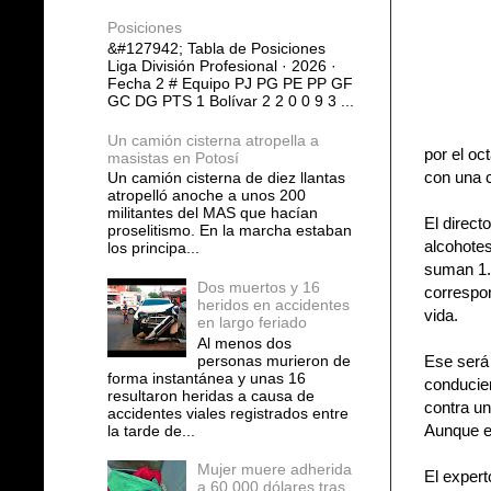
Posiciones
&#127942; Tabla de Posiciones
Liga División Profesional · 2026 ·
Fecha 2 # Equipo PJ PG PE PP GF
GC DG PTS 1 Bolívar 2 2 0 0 9 3 ...
Un camión cisterna atropella a
por el oc
masistas en Potosí
con una c
Un camión cisterna de diez llantas
atropelló anoche a unos 200
militantes del MAS que hacían
El direct
proselitismo. En la marcha estaban
alcohotes
los principa...
suman 1.5
Dos muertos y 16
correspon
heridos en accidentes
vida.
en largo feriado
Al menos dos
personas murieron de
Ese será 
forma instantánea y unas 16
conducien
resultaron heridas a causa de
contra un
accidentes viales registrados entre
Aunque el
la tarde de...
Mujer muere adherida
El expert
a 60.000 dólares tras