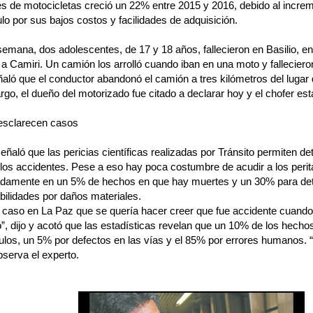
s de motocicletas creció un 22% entre 2015 y 2016, debido al increm
lo por sus bajos costos y facilidades de adquisición.
 semana, dos adolescentes, de 17 y 18 años, fallecieron en Basilio, en
 a Camiri. Un camión los arrolló cuando iban en una moto y falleciero
aló que el conductor abandonó el camión a tres kilómetros del lugar
go, el dueño del motorizado fue citado a declarar hoy y el chofer está
 esclarecen casos
eñaló que las pericias científicas realizadas por Tránsito permiten de
os accidentes. Pese a eso hay poca costumbre de acudir a los peritaj
damente en un 5% de hechos en que hay muertes y un 30% para de
ilidades por daños materiales.
caso en La Paz que se quería hacer creer que fue accidente cuando 
”, dijo y acotó que las estadísticas revelan que un 10% de los hecho
ulos, un 5% por defectos en las vías y el 85% por errores humanos. “
bserva el experto.