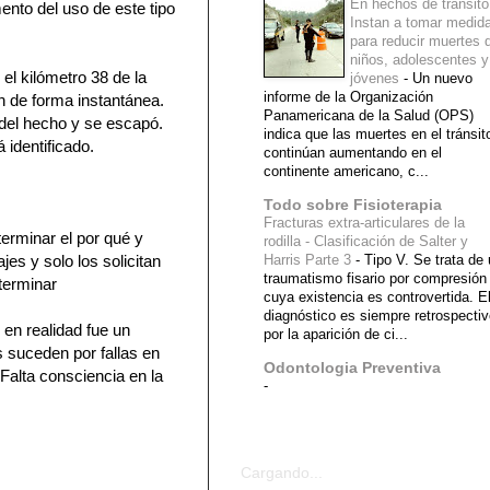
En hechos de tránsito
ento del uso de este tipo
Instan a tomar medid
para reducir muertes 
niños, adolescentes y
 el kilómetro 38 de la
jóvenes
-
Un nuevo
informe de la Organización
n de forma instantánea.
Panamericana de la Salud (OPS)
 del hecho y se escapó.
indica que las muertes en el tránsit
 identificado.
continúan aumentando en el
continente americano, c...
Todo sobre Fisioterapia
Fracturas extra-articulares de la
terminar el por qué y
rodilla - Clasificación de Salter y
es y solo los solicitan
Harris Parte 3
-
Tipo V. Se trata de
traumatismo fisario por compresión
terminar
cuya existencia es controvertida. E
diagnóstico es siempre retrospecti
en realidad fue un
por la aparición de ci...
s suceden por fallas en
Odontologia Preventiva
Falta consciencia en la
-
Diagnostico Medico
Cargando...