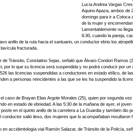
Lucía Andrea Vargas Cres
Aquino Apaza, ambos de 2
domingo para ir a Cotoca 
de la mujer y encomendars
Lamentablemente no llegar
6:30, cuando la pareja, ca
tavo anillo de la ruta hacia el santuario, un conductor ebrio los atropel
lavícula fracturada.
or de Tránsito, Constatino Sejas, señaló que Álvaro Condori Ramos (22
t, por lo que su licencia será suspendida y no podrá conducir por un
26 las licencias suspendidas a conductores en estado etílico, de l
den a personas reincidentes a las que se les ha suspendido la licen
el caso de Brayan Elias Argote Morales (25), quien por segunda vez
do en estado de ebriedad. A las 5:30 de la mañana de ayer, el joven
 poste en el quinto anillo de la carretera a La Guardia y también dio po
 conductor salió ileso, dos mujeres que lo acompañaban resultaron he
o en accidentología vial Ramón Salazar, de Tránsito de la Policía, se