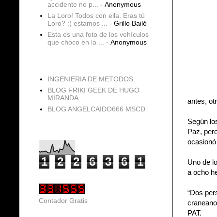
accidente no p...
- Anonymous
La Loro! Todos con ella. Eras tú
Loro? :( estamos ...
- Grillo Bailó
Esta es una foto de los vehículos
que choco en la ...
- Anonymous
blogs
INGENIERIA DE METODOS
BLOG FRIKI GEEK DE HUGO
MIRANDA
antes, ot
BLOG ANGELCAIDO666 MSCD
Según los
Paz, pero
Vistas de página en total
ocasionó
1
2
2
6
3
6
1
Uno de lo
a ocho he
“Dos per
Contador Gratis
craneano 
PAT.