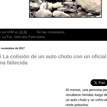
o por
AHM
en
10:26
No hay comentarios:
s:
La Paz
,
Vehiculos Particulares
e noviembre de 2017
i La colisión de un auto chuto con un oficia
na fallecida
Al menos, una persona perd
resultaron heridas luego de
un auto chuto y un vehículo
norte potosina.