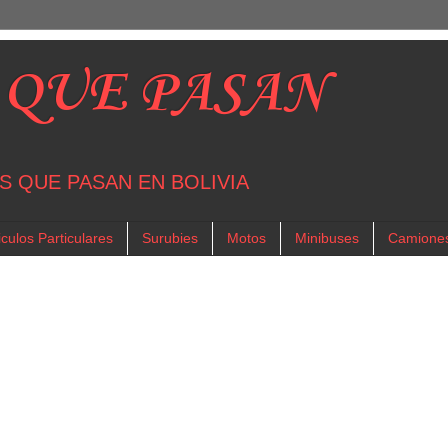
 QUE PASAN
S QUE PASAN EN BOLIVIA
culos Particulares
Surubies
Motos
Minibuses
Camione