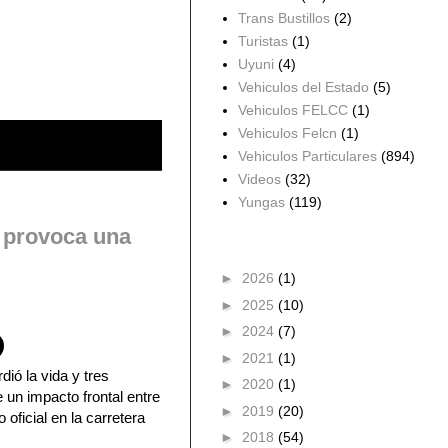
Trans Bustillos
(2)
Turistas
(1)
Uyuni
(4)
Vehiculos del Estado
(5)
Vehiculos FELCC
(1)
Vehiculos Felcn
(1)
Vehiculos Particulares
(894)
Videos
(32)
Yungas
(119)
l provoca una
Archivo del blog
►
2026
(1)
►
2025
(10)
►
2024
(7)
►
2021
(1)
ió la vida y tres
►
2020
(1)
 un impacto frontal entre
►
2019
(20)
 oficial en la carretera
►
2018
(54)