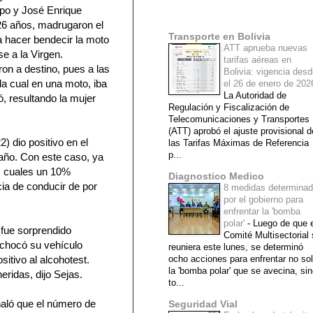
po y José Enrique
Mi lista de blogs
6 años, madrugaron el
Transporte en Bolivia
a hacer bendecir la moto
ATT aprueba nuevas
e a la Virgen.
tarifas aéreas en
on a destino, pues a las
Bolivia: vigencia des
da cual en una moto, iba
el 26 de enero de 20
La Autoridad de
ló, resultando la mujer
Regulación y Fiscalización de
Telecomunicaciones y Transportes
(ATT) aprobó el ajuste provisional d
) dio positivo en el
las Tarifas Máximas de Referencia
p...
 año. Con este caso, ya
as cuales un 10%
Diagnostico Medico
cia de conducir de por
8 medidas determina
por el gobierno para
enfrentar la 'bomba
polar'
-
Luego de que e
 fue sorprendido
Comité Multisectorial
 chocó su vehículo
reuniera este lunes, se determinó
sitivo al alcohotest.
ocho acciones para enfrentar no so
la 'bomba polar' que se avecina, si
ridas, dijo Sejas.
to...
ñaló que el número de
Seguridad Vial