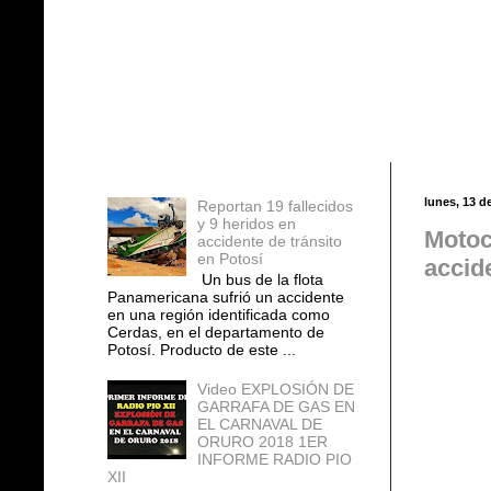
Entradas populares
lunes, 13 d
Reportan 19 fallecidos
y 9 heridos en
Motoc
accidente de tránsito
en Potosí
accid
Un bus de la flota
Panamericana sufrió un accidente
en una región identificada como
Cerdas, en el departamento de
Potosí. Producto de este ...
Video EXPLOSIÓN DE
GARRAFA DE GAS EN
EL CARNAVAL DE
ORURO 2018 1ER
INFORME RADIO PIO
XII