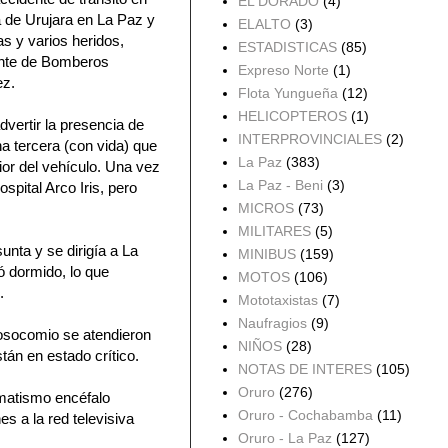
EL DORADO
(4)
a de Urujara en La Paz y
ELALTO
(3)
as y varios heridos,
ESTADISTICAS
(85)
ante de Bomberos
Expreso Norte
(1)
ez.
Flota Yungueña
(12)
HELICOPTEROS
(1)
dvertir la presencia de
INTERPROVINCIALES
(2)
a tercera (con vida) que
La Paz
(383)
ior del vehículo. Una vez
La Paz - Beni
(3)
spital Arco Iris, pero
MICROS
(73)
MILITARES
(5)
unta y se dirigía a La
MINIBUS
(159)
ó dormido, lo que
MOTOS
(106)
.
Mototaxistas
(7)
Naufragios
(9)
nosocomio se atendieron
NIÑOS
(28)
tán en estado crítico.
NOTAS DE INTERES
(105)
Oruro
(276)
umatismo encéfalo
Oruro - Cochabamba
(11)
s a la red televisiva
Oruro - La Paz
(127)