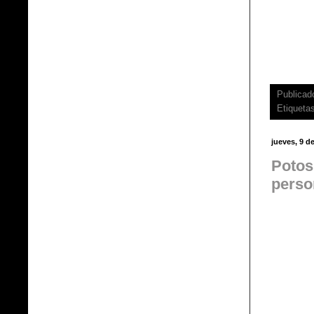
Publicad
Etiqueta
jueves, 9 d
Potos
perso