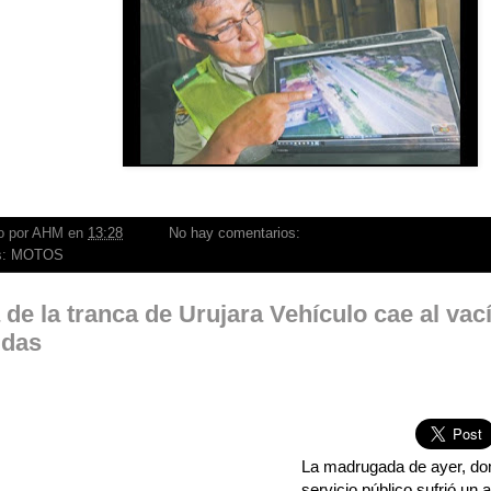
o por
AHM
en
13:28
No hay comentarios:
s:
MOTOS
 de la tranca de Urujara Vehículo cae al vac
idas
La madrugada de ayer, do
servicio público sufrió un 