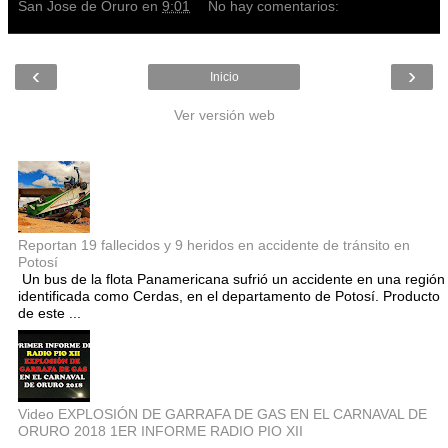
San Jose de Oruro
en
9:01
No hay comentarios:
‹
›
Inicio
Ver versión web
Entradas populares
Reportan 19 fallecidos y 9 heridos en accidente de tránsito en
Potosí
Un bus de la flota Panamericana sufrió un accidente en una región
identificada como Cerdas, en el departamento de Potosí. Producto
de este ...
Video EXPLOSIÓN DE GARRAFA DE GAS EN EL CARNAVAL DE
ORURO 2018 1ER INFORME RADIO PIO XII