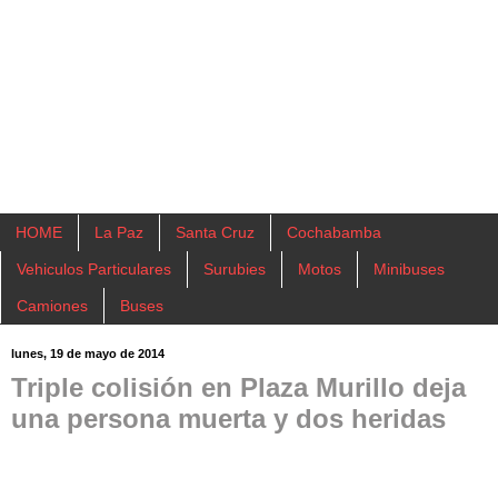
HOME
La Paz
Santa Cruz
Cochabamba
Vehiculos Particulares
Surubies
Motos
Minibuses
Camiones
Buses
lunes, 19 de mayo de 2014
Triple colisión en Plaza Murillo deja
una persona muerta y dos heridas