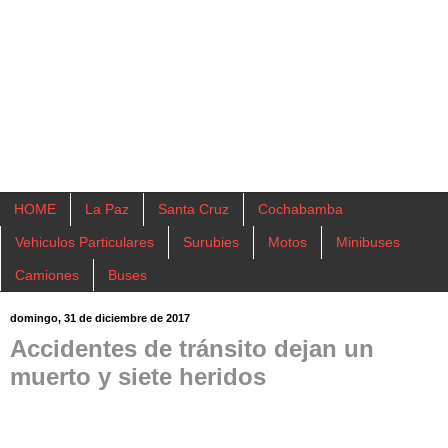
HOME
La Paz
Santa Cruz
Cochabamba
Vehiculos Particulares
Surubies
Motos
Minibuses
Camiones
Buses
domingo, 31 de diciembre de 2017
Accidentes de tránsito dejan un
muerto y siete heridos