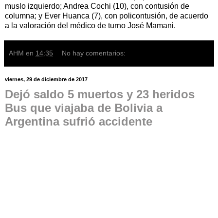
muslo izquierdo; Andrea Cochi (10), con contusión de
columna; y Ever Huanca (7), con policontusión, de acuerdo
a la valoración del médico de turno José Mamani.
AHM
en
14:35
No hay comentarios:
viernes, 29 de diciembre de 2017
Dejó saldo 5 muertos y 23 heridos
Bus que viajaba de Bolivia a
Argentina sufrió accidente