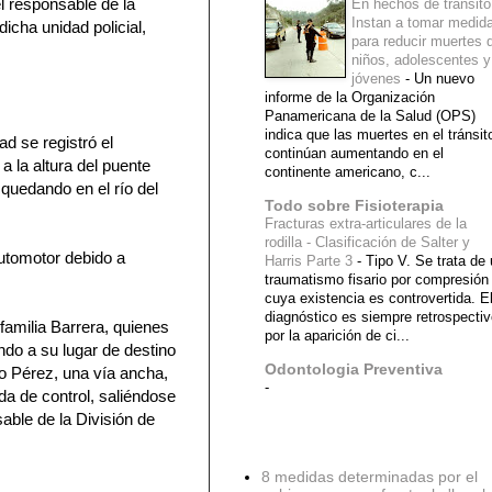
el responsable de la
En hechos de tránsito
Instan a tomar medid
icha unidad policial,
para reducir muertes 
niños, adolescentes y
jóvenes
-
Un nuevo
informe de la Organización
Panamericana de la Salud (OPS)
indica que las muertes en el tránsit
d se registró el
continúan aumentando en el
a la altura del puente
continente americano, c...
 quedando en el río del
Todo sobre Fisioterapia
Fracturas extra-articulares de la
rodilla - Clasificación de Salter y
automotor debido a
Harris Parte 3
-
Tipo V. Se trata de
traumatismo fisario por compresión
cuya existencia es controvertida. E
diagnóstico es siempre retrospecti
familia Barrera, quienes
por la aparición de ci...
ando a su lugar de destino
Odontologia Preventiva
do Pérez, una vía ancha,
-
a de control, saliéndose
able de la División de
Diagnostico Medico
8 medidas determinadas por el