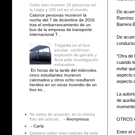
Cada mes mueren 25 personas en
la Llajta y 105 mil en el mundo
De acuerd
Catorce personas murieron la
Ramírez d
noche del 7 de diciembre de 2016
Barrera B
tras el embarrancamiento de un
bus de la empresa de transporte
internacional T...
De acuerd
conductor
Tragedia en el bus
escolar: confirman
explosión de garrafa y
“Otra de 
Arce pide investigación
cuando ti
exhaustiva
evitar qu
En horas de la tarde del miércoles,
aspecto q
cinco estudiantes murieron
calcinados y otros ocho resultaron
aspecto q
heridos en un voraz incendio de un
bus es...
La autori
de auxili
COMENTARIOS
momento d
No estoy de acuerdo, en la misma
OTROS 
foto del articulo...
- Anonymous
- Carla
Entre el 
Quisiera saber mas noticias de este