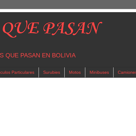
 QUE PASAN
S QUE PASAN EN BOLIVIA
culos Particulares
Surubies
Motos
Minibuses
Camione