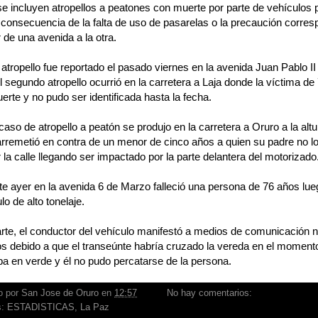
se incluyen atropellos a peatones con muerte por parte de vehículos 
 consecuencia de la falta de uso de pasarelas o la precaución corre
 de una avenida a la otra.
 atropello fue reportado el pasado viernes en la avenida Juan Pablo I
 el segundo atropello ocurrió en la carretera a Laja donde la víctima de
rte y no pudo ser identificada hasta la fecha.
 caso de atropello a peatón se produjo en la carretera a Oruro a la alt
rremetió en contra de un menor de cinco años a quien su padre no l
 la calle llegando ser impactado por la parte delantera del motorizado
e ayer en la avenida 6 de Marzo falleció una persona de 76 años lueg
lo de alto tonelaje.
rte, el conductor del vehículo manifestó a medios de comunicación no
s debido a que el transeúnte habría cruzado la vereda en el moment
a en verde y él no pudo percatarse de la persona.
o por
San Jose de Oruro
en
12:57
No hay comentarios:
s:
ESTADISTICAS
,
La Paz