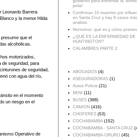
gobierno para enfrentar la 'bomb
polar'
or Leonardo Barrera
Confirman 10 muertes por influe
en Santa Cruz y hay 8 casos má
Blanco y la menor Hilda
análisis
Norovirus: qué es y cómo preveni
¿QUE ES LA ENFERMEDAD DE
e presume que el
HUNTINGTON?
das alcohólicas.
CALAMBRES PARTE 2
ichos motorizados,
a de seguridad, para
Accidentes por Orden
 cinturones de seguridad,
ABOGADOS
(4)
lenó con agua del río,
ASEGURADORAS
(1)
Autos Policia
(21)
BENI
(11)
Tránsito en el momento
BUSES
(388)
do un riesgo en el
CAMION
(416)
CHOFERES
(53)
COCHABAMBA
(152)
COCHABAMBA - SANTA CRUZ
(
ganismo Operativo de
COCHABAMBA-ORURO
(45)