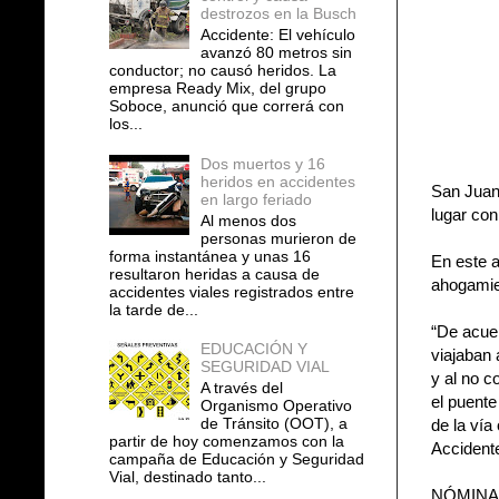
destrozos en la Busch
Accidente: El vehículo
avanzó 80 metros sin
conductor; no causó heridos. La
empresa Ready Mix, del grupo
Soboce, anunció que correrá con
los...
Dos muertos y 16
heridos en accidentes
San Juan 
en largo feriado
lugar con
Al menos dos
personas murieron de
forma instantánea y unas 16
En este a
resultaron heridas a causa de
ahogamie
accidentes viales registrados entre
la tarde de...
“De acuer
EDUCACIÓN Y
viajaban 
SEGURIDAD VIAL
y al no c
A través del
el puente
Organismo Operativo
de Tránsito (OOT), a
de la vía
partir de hoy comenzamos con la
Accident
campaña de Educación y Seguridad
Vial, destinado tanto...
NÓMINA