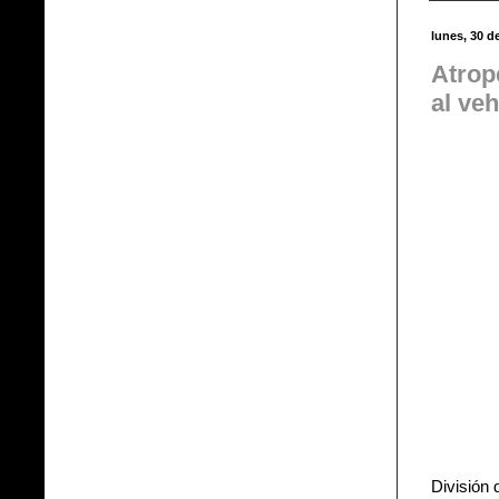
lunes, 30 d
Atrope
al veh
División 