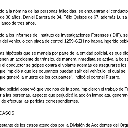
o a la nómina de las personas fallecidas, se encuentran el conduct
e 38 años, Daniel Barrera de 34, Félix Quispe de 67, además Luisa 
lanco de tres años.
o a los informes del Instituto de Investigaciones Forenses (IDIF), s
 del vehículo con placa de control 1259-GZH no habría ingerido bebi
las hipótesis que se maneja por parte de la entidad policial, es que d
enen un accidente de tránsito, de manera inmediata se activa la bols
e el conductor se golpee contra el volante además de asegurarse los
ue impidió a que los ocupantes puedan salir del vehículo, el cual se l
ue generó la muerte de los ocupantes”, indicó el coronel Pizarro.
dad policial observó que vecinos de la zona impidieron el trabajo de 
ar a las personas, aspecto que perjudicó la acción inmediata, generan
e efectuar las pericias correspondientes.
CASOS
restante de los casos atendidos por la División de Accidentes del Or