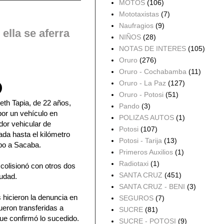
MOTOS
(106)
Mototaxistas
(7)
Naufragios
(9)
ella se aferra
NIÑOS
(28)
NOTAS DE INTERES
(105)
Oruro
(276)
Oruro - Cochabamba
(11)
Oruro - La Paz
(127)
Oruro - Potosi
(51)
eth Tapia, de 22 años,
Pando
(3)
por un vehículo en
POLIZAS AUTOS
(1)
dor vehicular de
Potosi
(107)
ada hasta el kilómetro
Potosi - Tarija
(13)
mbo a Sacaba.
Primeros Auxilios
(1)
Radiotaxi
(1)
 colisionó con otros dos
SANTA CRUZ
(451)
iudad.
SANTA CRUZ - BENI
(3)
 hicieron la denuncia en
SEGUROS
(7)
ueron transferidas a
SUCRE
(81)
ue confirmó lo sucedido.
SUCRE - POTOSI
(9)