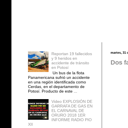
Entradas populares
martes, 31 
Reportan 19 fallecidos
y 9 heridos en
Dos f
accidente de tránsito
en Potosí
Un bus de la flota
Panamericana sufrió un accidente
en una región identificada como
Cerdas, en el departamento de
Potosí. Producto de este ...
Video EXPLOSIÓN DE
GARRAFA DE GAS EN
EL CARNAVAL DE
ORURO 2018 1ER
INFORME RADIO PIO
XII