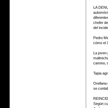
LA DENUN
automóvi
diferente
chofer d
del incid
Pedro Med
cómo el X
La joven 
maltrecha
camino, 
Tapia ag
Orellana 
se contab
REINCIDE
Según cu