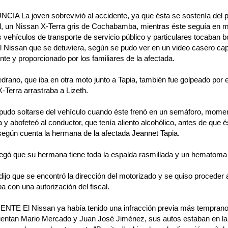
CIA La joven sobrevivió al accidente, ya que ésta se sostenía del 
l, un Nissan X-Terra gris de Cochabamba, mientras éste seguía en 
s vehículos de transporte de servicio público y particulares tocaban 
el Nissan que se detuviera, según se pudo ver en un video casero c
ente y proporcionado por los familiares de la afectada.
rano, que iba en otra moto junto a Tapia, también fue golpeado por e
-Terra arrastraba a Lizeth.
pudo soltarse del vehículo cuando éste frenó en un semáforo, moment
 y abofeteó al conductor, que tenía aliento alcohólico, antes de que 
según cuenta la hermana de la afectada Jeannet Tapia.
regó que su hermana tiene toda la espalda rasmillada y un hematoma
dijo que se encontró la dirección del motorizado y se quiso proceder 
a con una autorización del fiscal.
NTE El Nissan ya había tenido una infracción previa más temprano
entan Mario Mercado y Juan José Jiménez, sus autos estaban en la