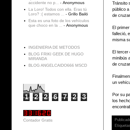
accidente no p...
- Anonymous
Tránsito 
público a
La Loro! Todos con ella. Eras tú
Loro? :( estamos ...
- Grillo Bailó
de cruzar
Esta es una foto de los vehículos
que choco en la ...
- Anonymous
El primer
falleció,
misma sue
blogs
INGENIERIA DE METODOS
El tercer
BLOG FRIKI GEEK DE HUGO
minibús a
MIRANDA
de cruzar
BLOG ANGELCAIDO666 MSCD
Finalment
Vistas de página en total
un vehícu
Por su pa
1
2
2
6
7
2
3
los hecho
encontrab
Publicad
Contador Gratis
Etiqueta