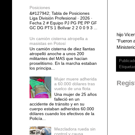
Posiciones
&#127942; Tabla de Posiciones
Liga División Profesional · 2026 ·
Fecha 2 # Equipo PJ PG PE PP GF
GC DG PTS 1 Bolívar 2 2 0 0 9 3 ...
hijo Vic
Un camión cisterna atropella a
"Fueron a
masistas en Potosí
Ministeri
Un camión cisterna de diez llantas
atropelló anoche a unos 200
militantes del MAS que hacían
Publicad
proselitismo. En la marcha estaban
Etiqueta
los principa...
Mujer muere adherida
Regis
a 60.000 dólares tras
vuelco de una flota
Una mujer de 25 años
falleció en un
accidente de tránsito y en su
cuerpo estaban adheridos 60.000
dólares cuando los efectivos de la
Policía...
Mezcladora rueda sin
control y causa