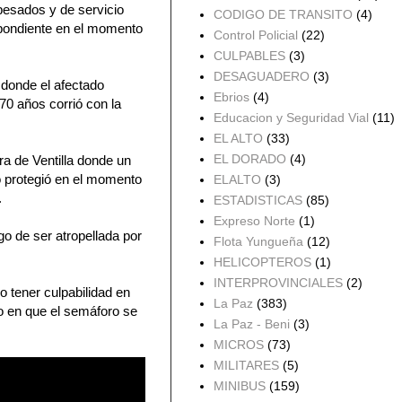
pesados y de servicio
CODIGO DE TRANSITO
(4)
spondiente en el momento
Control Policial
(22)
CULPABLES
(3)
DESAGUADERO
(3)
I donde el afectado
Ebrios
(4)
 70 años corrió con la
Educacion y Seguridad Vial
(11)
EL ALTO
(33)
EL DORADO
(4)
ura de Ventilla donde un
o protegió en el momento
ELALTO
(3)
.
ESTADISTICAS
(85)
Expreso Norte
(1)
o de ser atropellada por
Flota Yungueña
(12)
HELICOPTEROS
(1)
INTERPROVINCIALES
(2)
 tener culpabilidad en
La Paz
(383)
o en que el semáforo se
La Paz - Beni
(3)
MICROS
(73)
MILITARES
(5)
MINIBUS
(159)