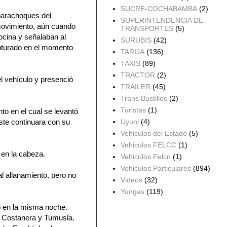
SUCRE-COCHABAMBA
(2)
parachoques del
SUPERINTENDENCIA DE
movimiento, aún cuando
TRANSPORTES
(5)
bocina y señalaban al
SURUBIS
(42)
apturado en el momento
TARIJA
(136)
TAXIS
(89)
TRACTOR
(2)
l vehículo y presenció
TRAILER
(45)
Trans Bustillos
(2)
Turistas
(1)
o en el cual se levantó
Uyuni
(4)
éste continuara con su
Vehiculos del Estado
(5)
Vehiculos FELCC
(1)
 en la cabeza.
Vehiculos Felcn
(1)
Vehiculos Particulares
(894)
al allanamiento, pero no
Videos
(32)
Yungas
(119)
 en la misma noche.
Archivo del blog
 Costanera y Tumusla.