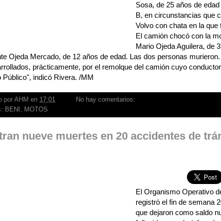
Sosa, de 25 años de edad 
B, en circunstancias que 
Volvo con chata en la que
El camión chocó con la m
Mario Ojeda Aguilera, de 3
ente Ojeda Mercado, de 12 años de edad. Las dos personas murieron.
rrollados, prácticamente, por el remolque del camión cuyo conductor 
o Público", indicó Rivera. /MM
o por
AHM
en
17:01
No hay comentarios:
s:
BENI
,
MOTOS
tran nueve muertes en 20 accidentes de trá
El Organismo Operativo d
registró el fin de semana 
que dejaron como saldo n