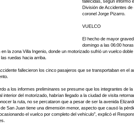
fallecidas, según informó 
División de Accidentes de d
coronel Jorge Pizarro.
VUELCO
El hecho de mayor graveda
domingo a las 06:00 horas 
en la zona Villa Ingenio, donde un motorizado sufrió un vuelco doble
 las ruedas hacia arriba.
ccidente fallecieron los cinco pasajeros que se transportaban en el 
nto.
do a los informes preliminares se presume que los integrantes de la 
al interior del motorizado, habrían llegado a la ciudad de visita retorn
onocer la ruta, no se percataron que a pesar de ser la avenida Elizar
 de San Juan tiene una dimensión menor, aspecto que causó la pérdid
 ocasionando el vuelco por completo del vehículo”, explicó el Respons
es.