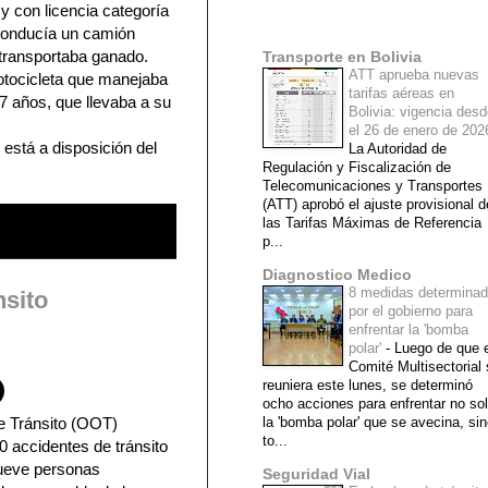
y con licencia categoría
Mi lista de blogs
conducía un camión
 transportaba ganado.
Transporte en Bolivia
ATT aprueba nuevas
otocicleta que manejaba
tarifas aéreas en
7 años, que llevaba a su
Bolivia: vigencia des
el 26 de enero de 20
está a disposición del
La Autoridad de
Regulación y Fiscalización de
Telecomunicaciones y Transportes
(ATT) aprobó el ajuste provisional d
las Tarifas Máximas de Referencia
p...
Diagnostico Medico
8 medidas determina
nsito
por el gobierno para
enfrentar la 'bomba
polar'
-
Luego de que e
Comité Multisectorial
reuniera este lunes, se determinó
ocho acciones para enfrentar no so
e Tránsito (OOT)
la 'bomba polar' que se avecina, si
to...
20 accidentes de tránsito
ueve personas
Seguridad Vial