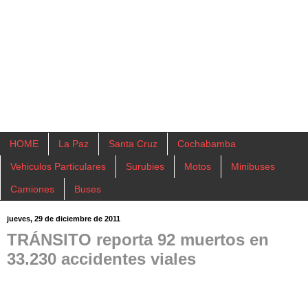
HOME
La Paz
Santa Cruz
Cochabamba
Vehiculos Particulares
Surubies
Motos
Minibuses
Camiones
Buses
jueves, 29 de diciembre de 2011
TRÁNSITO reporta 92 muertos en
33.230 accidentes viales