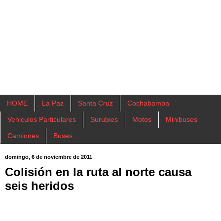
HOME
La Paz
Santa Cruz
Cochabamba
Vehiculos Particulares
Surubies
Motos
Minibuses
Camiones
Buses
domingo, 6 de noviembre de 2011
Colisión en la ruta al norte causa
seis heridos