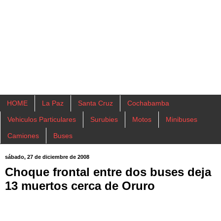
HOME
La Paz
Santa Cruz
Cochabamba
Vehiculos Particulares
Surubies
Motos
Minibuses
Camiones
Buses
sábado, 27 de diciembre de 2008
Choque frontal entre dos buses deja
13 muertos cerca de Oruro