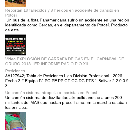
Reportan 19 fallecidos y 9 heridos en accidente de tránsito en
Potosí
Un bus de la flota Panamericana sufrió un accidente en una región
identificada como Cerdas, en el departamento de Potosí. Producto
de este ...
Video EXPLOSIÓN DE GARRAFA DE GAS EN EL CARNAVAL DE
ORURO 2018 1ER INFORME RADIO PIO XII
Posiciones
&#127942; Tabla de Posiciones Liga División Profesional · 2026 ·
Fecha 2 # Equipo PJ PG PE PP GF GC DG PTS 1 Bolívar 2 2 0 0 9
3 ...
Un camión cisterna atropella a masistas en Potosí
Un camión cisterna de diez llantas atropelló anoche a unos 200
militantes del MAS que hacían proselitismo. En la marcha estaban
los principa...