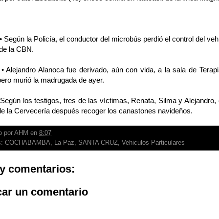
• Según la Policía, el conductor del microbús perdió el control del veh
s de la CBN.
 • Alejandro Alanoca fue derivado, aún con vida, a la sala de Terapia
pero murió la madrugada de ayer.
 Según los testigos, tres de las víctimas, Renata, Silma y Alejandro,
 de la Cervecería después recoger los canastones navideños.
o por
AHM
en
8:07
s:
COCHABAMBA
,
La Paz
,
SANTA CRUZ
,
Vehiculos Particulares
y comentarios:
car un comentario