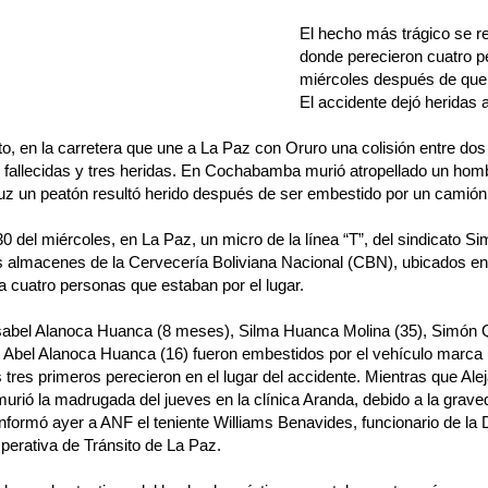
El hecho más trágico se re
donde perecieron cuatro p
miércoles después de que 
El accidente dejó heridas a
to, en la carretera que une a La Paz con Oruro una colisión entre dos
fallecidas y tres heridas. En Cochabamba murió atropellado un homb
uz un peatón resultó herido después de ser embestido por un camión
30 del miércoles, en La Paz, un micro de la línea “T”, del sindicato Si
os almacenes de la Cervecería Boliviana Nacional (CBN), ubicados en
 a cuatro personas que estaban por el lugar.
sabel Alanoca Huanca (8 meses), Silma Huanca Molina (35), Simón
o Abel Alanoca Huanca (16) fueron embestidos por el vehículo marca
tres primeros perecieron en el lugar del accidente. Mientras que Ale
rió la madrugada del jueves en la clínica Aranda, debido a la graved
nformó ayer a ANF el teniente Williams Benavides, funcionario de la 
erativa de Tránsito de La Paz.