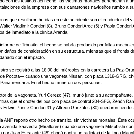
o con los testigos del hecho, las víctimas mortales pertenecían a u
nstalaciones de la empresa con sus canastones navideños rumbo a su
nas que resultaron heridas en este accidente son el conductor del 
Wálter Vladimir Condori (8), Bruno Condori Arce (6) y Paola Condori 
os de inmediato a la clínica Aranda.
informe de Tránsito, el hecho se habría producido por fallas mecánic
on daños de consideración en su estructura, mientras que el frontis 
dañado con el impacto.
estro se registró a las 18.00 del miércoles en la carretera La Paz-Orur
d de Pocota— cuando una vagoneta Nissan, con placa 1318-GRG, cho
Panamericana. En el hecho murieron dos personas.
tor de la vagoneta, Yuri Cerezo (47), murió junto a su acompañante, Pa
ntras que el chofer del bus con placa de control 204-SFG, Zenón Ramí
s Edwin Ponce Condori 31 y Alfredo Gonzáles (30) quedaron heridos
a ANF reportó otro hecho de tránsito, sin víctimas mortales. Éste oc
la avenida Saavedra (Miraflores) cuando una vagoneta Mitsubishi co
 por Juan Escalante (48) chocó contra un radiotaxi de la línea Magní