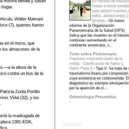
na misma familia y salían
En hechos de tránsito
Instan a tomar medid
 hogar.
para reducir muertes 
niños, adolescentes y
vehículo, Wálter Mamani
jóvenes
-
Un nuevo
Arce (7), quienes fueron
informe de la Organización
Panamericana de la Salud (OPS)
indica que las muertes en el tránsit
continúan aumentando en el
as en el micro, que
continente americano, c...
de los almacenes de la
Todo sobre Fisioterapia
Fracturas extra-articulares de la
rodilla - Clasificación de Salter y
o —a la altura de la
Harris Parte 3
-
Tipo V. Se trata de
có contra un bus de la
traumatismo fisario por compresión
cuya existencia es controvertida. E
diagnóstico es siempre retrospecti
por la aparición de ci...
tricia Zurita Portillo
Odontologia Preventiva
rez Vidal (32), y los
-
.
urrió la madrugada de
Diagnostico Medico
n placa 1381-EDK,
Cargando...
fico.