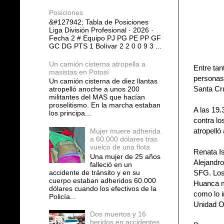
Posiciones
&#127942; Tabla de Posiciones
Liga División Profesional · 2026 ·
Fecha 2 # Equipo PJ PG PE PP GF
GC DG PTS 1 Bolívar 2 2 0 0 9 3 ...
Un camión cisterna atropella a
Entre tan
masistas en Potosí
personas 
Un camión cisterna de diez llantas
Santa Cr
atropelló anoche a unos 200
militantes del MAS que hacían
proselitismo. En la marcha estaban
A las 19.
los principa...
contra l
atropelló
Mujer muere adherida
a 60.000 dólares tras
vuelco de una flota
Renata I
Una mujer de 25 años
Alejandr
falleció en un
accidente de tránsito y en su
SFG. Los 
cuerpo estaban adheridos 60.000
Huanca mu
dólares cuando los efectivos de la
como lo i
Policía...
Unidad Op
Dos muertos y 16
heridos en accidentes