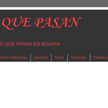
 QUE PASAN
S QUE PASAN EN BOLIVIA
culos Particulares
Surubies
Motos
Minibuses
Camione