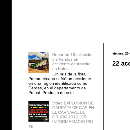
Entradas populares
viernes, 26
Reportan 19 fallecidos
y 9 heridos en
22 ac
accidente de tránsito
en Potosí
Un bus de la flota
Panamericana sufrió un accidente
en una región identificada como
Cerdas, en el departamento de
Potosí. Producto de este ...
Video EXPLOSIÓN DE
GARRAFA DE GAS EN
EL CARNAVAL DE
ORURO 2018 1ER
INFORME RADIO PIO
XII