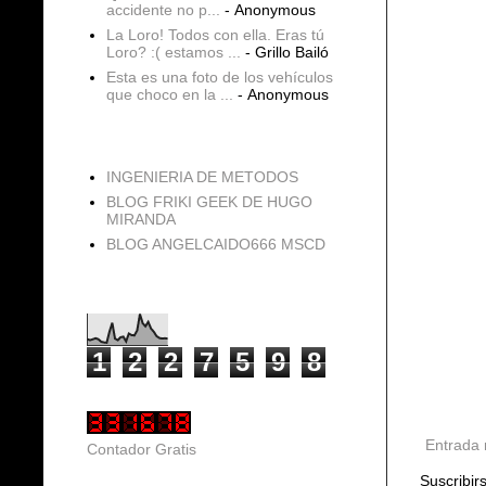
accidente no p...
- Anonymous
La Loro! Todos con ella. Eras tú
Loro? :( estamos ...
- Grillo Bailó
Esta es una foto de los vehículos
que choco en la ...
- Anonymous
blogs
INGENIERIA DE METODOS
BLOG FRIKI GEEK DE HUGO
MIRANDA
BLOG ANGELCAIDO666 MSCD
Vistas de página en total
1
2
2
7
5
9
8
Entrada 
Contador Gratis
Suscribir