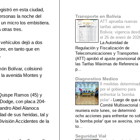
Mi lista de blogs
gistró en esta ciudad,
ersonas la noche del
Transporte en Bolivia
ATT aprueba nuevas
un micro los embistiera.
tarifas aéreas en
 otras tres.
Bolivia: vigencia des
el 26 de enero de 20
 vehículos dejó a dos
La Autoridad de
Regulación y Fiscalización de
re, en tanto que en
Telecomunicaciones y Transportes
.
(ATT) aprobó el ajuste provisional d
las Tarifas Máximas de Referencia
món Bolívar, colisionó
p...
 la avenida Montes y
Diagnostico Medico
8 medidas determina
por el gobierno para
 Quispe Ramos (45) y
enfrentar la 'bomba
polar'
-
Luego de que e
 Dodge, con placa 204-
Comité Multisectorial
jandro Abel Alanoca
reuniera este lunes, se determinó
ad de sus heridas, tal y
ocho acciones para enfrentar no so
División Accidentes de la
la 'bomba polar' que se avecina, si
to...
Seguridad Vial