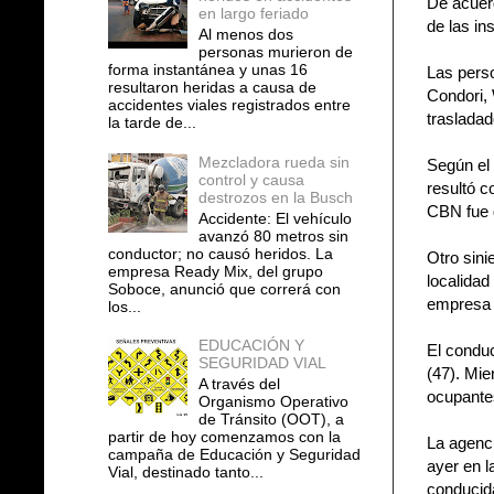
De acuerd
en largo feriado
de las i
Al menos dos
personas murieron de
forma instantánea y unas 16
Las perso
resultaron heridas a causa de
Condori, 
accidentes viales registrados entre
trasladad
la tarde de...
Mezcladora rueda sin
Según el 
control y causa
resultó c
destrozos en la Busch
CBN fue 
Accidente: El vehículo
avanzó 80 metros sin
conductor; no causó heridos. La
Otro sini
empresa Ready Mix, del grupo
localida
Soboce, anunció que correrá con
empresa 
los...
EDUCACIÓN Y
El conduc
SEGURIDAD VIAL
(47). Mie
A través del
ocupante
Organismo Operativo
de Tránsito (OOT), a
partir de hoy comenzamos con la
La agenci
campaña de Educación y Seguridad
ayer en 
Vial, destinado tanto...
conducida