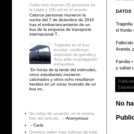
Cada mes mueren 25 personas en
la Llajta y 105 mil en el mundo
DATOS
Catorce personas murieron la
noche del 7 de diciembre de 2016
Tragedia 
tras el embarrancamiento de un
bus de la empresa de transporte
el fronti
internacional T...
Fallecido
Tragedia en el bus
Aranda, 
escolar: confirman
explosión de garrafa y
Arce pide investigación
Familia •
exhaustiva
y salían
En horas de la tarde del miércoles,
cinco estudiantes murieron
calcinados y otros ocho resultaron
Publicad
heridos en un voraz incendio de un
Etiqueta
bus es...
No ha
COMENTARIOS
No estoy de acuerdo, en la misma
Publi
foto del articulo...
- Anonymous
- Carla
Quisiera saber mas noticias de este