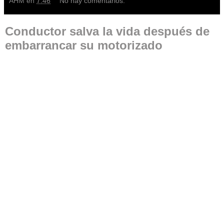
AHM
en
7:46
No hay comentarios:
Conductor salva la vida después de
embarrancar su motorizado