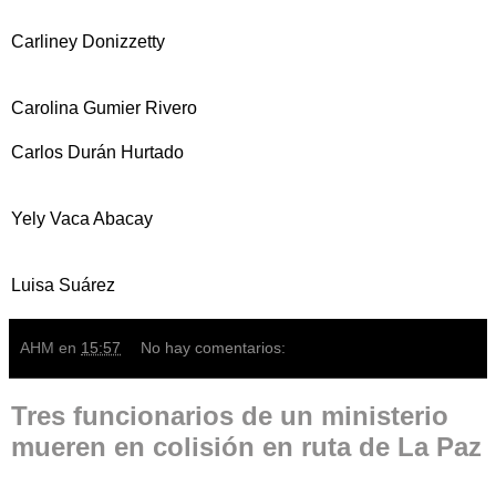
Carliney Donizzetty
Carolina Gumier Rivero
Carlos Durán Hurtado
Yely Vaca Abacay
Luisa Suárez
AHM
en
15:57
No hay comentarios:
Tres funcionarios de un ministerio
mueren en colisión en ruta de La Paz