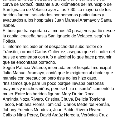
curva de Motacú, distante a 30 kilómetros del municipio de
San Ignacio de Velasco ayer a las 7.30. La mayoría de los
heridos fueron trasladados por personas particulares y
evacuados a los hospitales Juan Manuel Aramayo y Santa
Isabel.
El bus que transportaba al menos 50 pasajeros partió desde
la capital cruceña hasta San Ignacio de Velasco, según la
Policía.
El informe recibido en el despacho del subdirector de
Tránsito, coronel Carlos Gutiérrez, asegura que el chofer del
bus se encontraba con tufo a alcohol lo que hace presumir
que se encontraba borracho.
Según Patricia Velarde, internada en el hospital municipal
Julio Manuel Aramayo, contó que le exigieron al chofer que
maneje con precaución pero éste no les hizo caso.
“Insistimos que pare un poco porque llevaba personas
mayores y muchos niños, pero se hizo el sordo”, comentó la
mujer. Entre los heridos figuran Mery Durán Roca,
Arminda Noza Rivero, Cristina Chuvé, Delicia Tomichá
Tacoó, Fabiana Flores Tomichá, Carlos Medeiros Román,
Johnny Fuentes Mendoza, Juan Pablo Rivero Rivero,
Calixto Nina Pérez, David Araúz Heredia, Verónica Cruz