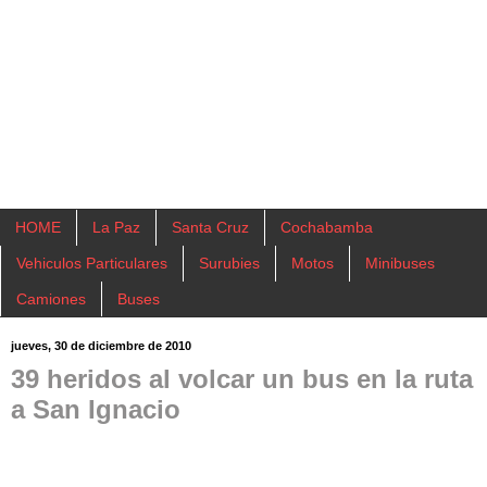
HOME
La Paz
Santa Cruz
Cochabamba
Vehiculos Particulares
Surubies
Motos
Minibuses
Camiones
Buses
jueves, 30 de diciembre de 2010
39 heridos al volcar un bus en la ruta
a San Ignacio