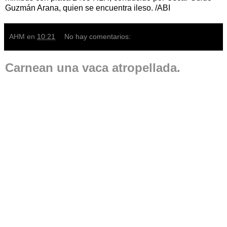
Guzmán Arana, quien se encuentra ileso. /ABI
AHM
en
10:21
No hay comentarios:
Carnean una vaca atropellada.