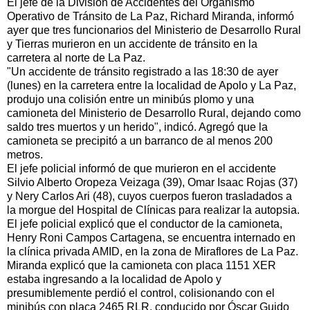
El jefe de la División de Accidentes del Organismo
Operativo de Tránsito de La Paz, Richard Miranda, informó
ayer que tres funcionarios del Ministerio de Desarrollo Rural
y Tierras murieron en un accidente de tránsito en la
carretera al norte de La Paz.
"Un accidente de tránsito registrado a las 18:30 de ayer
(lunes) en la carretera entre la localidad de Apolo y La Paz,
produjo una colisión entre un minibús plomo y una
camioneta del Ministerio de Desarrollo Rural, dejando como
saldo tres muertos y un herido", indicó. Agregó que la
camioneta se precipitó a un barranco de al menos 200
metros.
El jefe policial informó de que murieron en el accidente
Silvio Alberto Oropeza Veizaga (39), Omar Isaac Rojas (37)
y Nery Carlos Ari (48), cuyos cuerpos fueron trasladados a
la morgue del Hospital de Clínicas para realizar la autopsia.
El jefe policial explicó que el conductor de la camioneta,
Henry Roni Campos Cartagena, se encuentra internado en
la clínica privada AMID, en la zona de Miraflores de La Paz.
Miranda explicó que la camioneta con placa 1151 XER
estaba ingresando a la localidad de Apolo y
presumiblemente perdió el control, colisionando con el
minibús con placa 2465 RLR, conducido por Óscar Guido