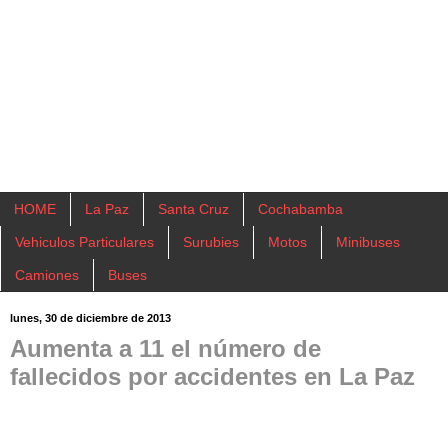
HOME
La Paz
Santa Cruz
Cochabamba
Vehiculos Particulares
Surubies
Motos
Minibuses
Camiones
Buses
lunes, 30 de diciembre de 2013
Aumenta a 11 el número de
fallecidos por accidentes en La Paz