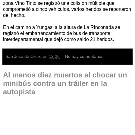
zona Vino Tinto se registró una colisión múltiple que
comprometió a cinco vehículos, varios heridos se reportaron
del hecho.
En el camino a Yungas, a la altura de La Rinconada se
registró el embarrancamiento de bus de transporte
interdepartamental que dejó como saldo 21 heridos.
San Jose de Oruro
en
12:26
No hay comentarios:
Al menos diez muertos al chocar un
minibús contra un tráiler en la
autopista