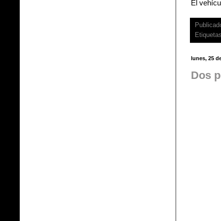
El vehícu
Publicad
Etiqueta
lunes, 25 d
Dos p