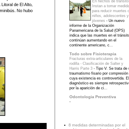
En hechos de tránsito
Litoral de El Alto,
Instan a tomar medid
 minibús. No hubo
para reducir muertes 
niños, adolescentes y
jóvenes
-
Un nuevo
informe de la Organización
Panamericana de la Salud (OPS)
indica que las muertes en el tránsit
continúan aumentando en el
continente americano, c...
Todo sobre Fisioterapia
Fracturas extra-articulares de la
rodilla - Clasificación de Salter y
Harris Parte 3
-
Tipo V. Se trata de
traumatismo fisario por compresión
cuya existencia es controvertida. E
diagnóstico es siempre retrospecti
por la aparición de ci...
Odontologia Preventiva
-
Diagnostico Medico
8 medidas determinadas por el