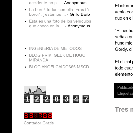
accidente no p...
- Anonymous
El inform
La Loro! Todos con ella. Eras tú
venía con
Loro? :( estamos ...
- Grillo Bailó
que en el
Esta es una foto de los vehículos
que choco en la ...
- Anonymous
“El hecho
señala q
blogs
hundimien
INGENIERIA DE METODOS
Gordy, di
BLOG FRIKI GEEK DE HUGO
MIRANDA
El oficia
BLOG ANGELCAIDO666 MSCD
todo cuan
elementos
Vistas de página en total
Publicad
Etiqueta
1
2
2
8
3
4
7
Tres 
Contador Gratis