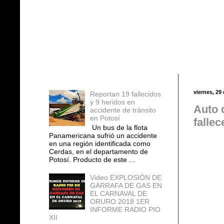
Entradas populares
viernes, 29
Reportan 19 fallecidos
y 9 heridos en
Auto 
accidente de tránsito
en Potosí
fallec
Un bus de la flota
Panamericana sufrió un accidente
en una región identificada como
Cerdas, en el departamento de
Potosí. Producto de este ...
Video EXPLOSIÓN DE
GARRAFA DE GAS EN
EL CARNAVAL DE
ORURO 2018 1ER
INFORME RADIO PIO
XII