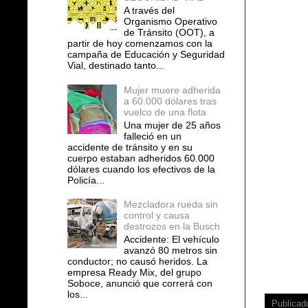
A través del
Organismo Operativo
de Tránsito (OOT), a
partir de hoy comenzamos con la
campaña de Educación y Seguridad
Vial, destinado tanto...
Mujer muere adherida
a 60.000 dólares tras
vuelco de una flota
Una mujer de 25 años
falleció en un
accidente de tránsito y en su
cuerpo estaban adheridos 60.000
dólares cuando los efectivos de la
Policía...
Mezcladora rueda sin
control y causa
destrozos en la Busch
Accidente: El vehículo
avanzó 80 metros sin
conductor; no causó heridos. La
empresa Ready Mix, del grupo
Soboce, anunció que correrá con
los...
Publicad