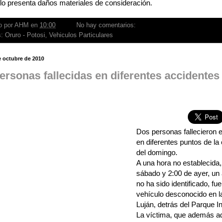
lo presenta daños materiales de consideración.
o por
AHM
en
10:00
No hay comentarios:
s:
Oruro - Potosi
,
Vehiculos Particulares
e octubre de 2010
ersonas fallecidas en diferentes accidentes 
Dos personas fallecieron e
en diferentes puntos de la
del domingo.
A una hora no establecida,
sábado y 2:00 de ayer, un 
no ha sido identificado, fue
vehículo desconocido en l
Luján, detrás del Parque In
La víctima, que además a