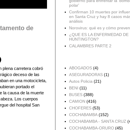
gobierno para enfrentar la 'bomb
polar'
Confirman 10 muertes por influe
en Santa Cruz y hay 8 casos má
análisis
rtamento de
Norovirus: qué es y cómo preveni
¿QUE ES LA ENFERMEDAD DE
HUNTINGTON?
CALAMBRES PARTE 2
Accidentes por Orden
ABOGADOS
(4)
n plena carretera cobró
 trágico deceso de las
ASEGURADORAS
(1)
taban en una motocicleta,
Autos Policia
(21)
hubieran portado el
BENI
(11)
e la causa de la muerte
BUSES
(388)
 cabeza. Los cuerpos
CAMION
(416)
rgue del hospital San
CHOFERES
(53)
COCHABAMBA
(152)
COCHABAMBA - SANTA CRUZ
(
COCHABAMBA-ORURO
(45)