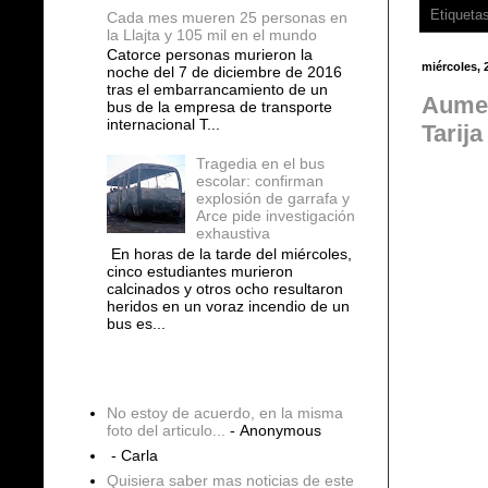
Etiqueta
Cada mes mueren 25 personas en
la Llajta y 105 mil en el mundo
Catorce personas murieron la
miércoles, 
noche del 7 de diciembre de 2016
tras el embarrancamiento de un
Aumen
bus de la empresa de transporte
internacional T...
Tarija
Tragedia en el bus
escolar: confirman
explosión de garrafa y
Arce pide investigación
exhaustiva
En horas de la tarde del miércoles,
cinco estudiantes murieron
calcinados y otros ocho resultaron
heridos en un voraz incendio de un
bus es...
COMENTARIOS
No estoy de acuerdo, en la misma
foto del articulo...
- Anonymous
- Carla
Quisiera saber mas noticias de este