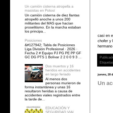
Un camión cisterna atropella a
masistas en Potosí
Un camión cisterna de diez llantas
atropelló anoche a unos 200
militantes del MAS que hacían
proselitismo. En la marcha estaban
los principa...
casi en e
Posiciones
chofer y 
&#127942; Tabla de Posiciones
hermano 
Liga División Profesional · 2026 ·
Fecha 2 # Equipo PJ PG PE PP GF
GC DG PTS 1 Bolívar 2 2 0 0 9 3 ...
Publicad
Etiqueta
Dos muertos y 16
heridos en accidentes
en largo feriado
jueves, 28 
Al menos dos
Un ac
personas murieron de
forma instantánea y unas 16
resultaron heridas a causa de
accidentes viales registrados entre
la tarde de...
EDUCACIÓN Y
SEGURIDAD VIAL