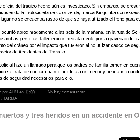
e oficial del trágico hecho aún es investigado. Sin embargo, se pres
duciendo la motocicleta de color verde, marca Kingo, iba con exceso
 lugar no se encuentra rastro de que se haya utilizado el freno para ev
 ocurrió aproximadamente a las seis de la mañana, en la ruta de Sella
ue ambas personas fallecieron inmediatamente por la gravedad del c
to del cráneo por el impacto que tuvieron al no utilizar casco de seg
rector de Accidentes de Tránsito.
l policial hizo un llamado para que los padres de familia tomen en cuen
do se trata de confiar una motocicleta a un menor y peor aún cuand
 de seguridad necesarios para ello.
o por
AHM
en
11:00
No hay comentarios:
s:
TARIJA
muertos y tres heridos en un accidente en O