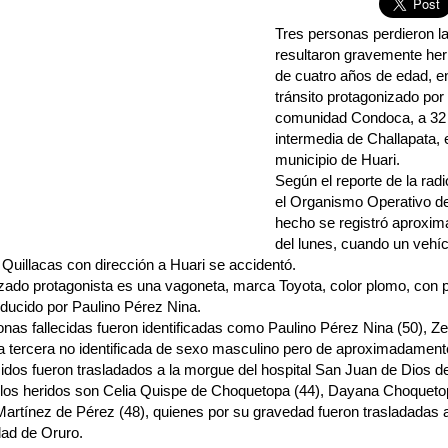
Tres personas perdieron la
resultaron gravemente heri
de cuatro años de edad, e
tránsito protagonizado por
comunidad Condoca, a 32 k
intermedia de Challapata, e
municipio de Huari.
Según el reporte de la radi
el Organismo Operativo de
hecho se registró aproxim
del lunes, cuando un vehíc
 Quillacas con dirección a Huari se accidentó.
zado protagonista es una vagoneta, marca Toyota, color plomo, con p
ducido por Paulino Pérez Nina.
onas fallecidas fueron identificadas como Paulino Pérez Nina (50),
a tercera no identificada de sexo masculino pero de aproximadament
cidos fueron trasladados a la morgue del hospital San Juan de Dios d
 los heridos son Celia Quispe de Choquetopa (44), Dayana Choquet
artínez de Pérez (48), quienes por su gravedad fueron trasladadas a
dad de Oruro.