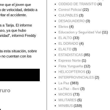
CODIGO DE TRANSITO
(4)
ume que el joven que
 de velocidad, debido a
Control Policial
(22)
itar el accidente.
CULPABLES
(3)
DESAGUADERO
(3)
 a Tarija. El informe
Ebrios
(4)
aso, ya que hubo
Educacion y Seguridad Vial
(11)
uridad”, informó Freddy
EL ALTO
(33)
EL DORADO
(4)
ELALTO
(3)
ta esta situación, sobre
ESTADISTICAS
(85)
o no cuentan con los
Expreso Norte
(1)
Flota Yungueña
(12)
HELICOPTEROS
(1)
INTERPROVINCIALES
(2)
La Paz
(383)
La Paz - Beni
(3)
ruro
MICROS
(73)
MILITARES
(5)
MINIBUS
(159)