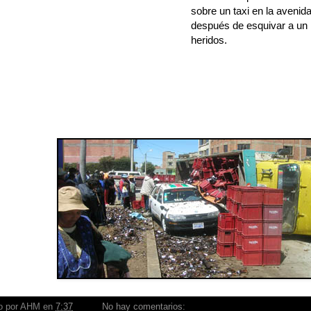
sobre un taxi en la avenida 
después de esquivar a un
heridos.
o por
AHM
en
7:37
No hay comentarios: