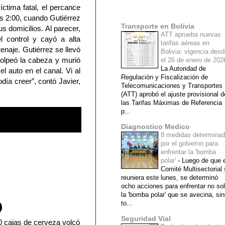
ctima fatal, el percance
Mi lista de blogs
as 2:00, cuando Gutiérrez
Transporte en Bolivia
s domicilios. Al parecer,
ATT aprueba nuevas
l control y cayó a alta
tarifas aéreas en
enaje. Gutiérrez se llevó
Bolivia: vigencia des
golpeó la cabeza y murió
el 26 de enero de 20
La Autoridad de
l auto en el canal. Vi al
Regulación y Fiscalización de
día creer”, contó Javier,
Telecomunicaciones y Transportes
(ATT) aprobó el ajuste provisional d
las Tarifas Máximas de Referencia
p...
Diagnostico Medico
8 medidas determina
por el gobierno para
enfrentar la 'bomba
polar'
-
Luego de que e
Comité Multisectorial
reuniera este lunes, se determinó
ocho acciones para enfrentar no so
la 'bomba polar' que se avecina, si
to...
Seguridad Vial
 cajas de cerveza volcó