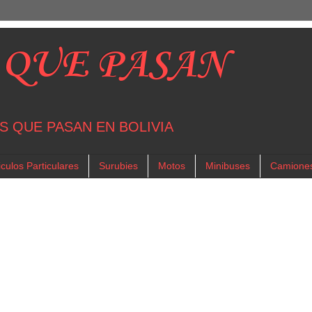
 QUE PASAN
S QUE PASAN EN BOLIVIA
culos Particulares
Surubies
Motos
Minibuses
Camione