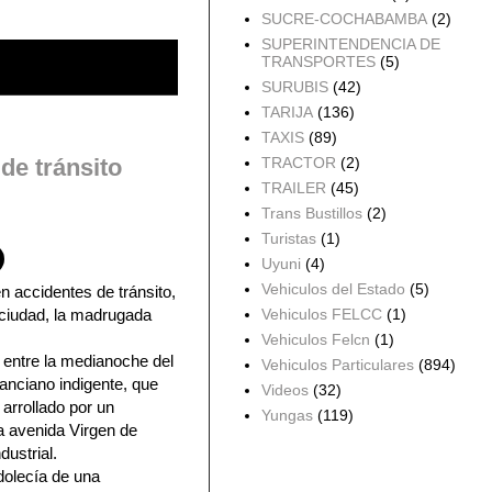
SUCRE-COCHABAMBA
(2)
SUPERINTENDENCIA DE
TRANSPORTES
(5)
SURUBIS
(42)
TARIJA
(136)
TAXIS
(89)
TRACTOR
(2)
de tránsito
TRAILER
(45)
Trans Bustillos
(2)
Turistas
(1)
Uyuni
(4)
Vehiculos del Estado
(5)
n accidentes de tránsito,
 ciudad, la madrugada
Vehiculos FELCC
(1)
Vehiculos Felcn
(1)
 entre la medianoche del
Vehiculos Particulares
(894)
anciano indigente, que
Videos
(32)
 arrollado por un
Yungas
(119)
a avenida Virgen de
dustrial.
Archivo del blog
dolecía de una