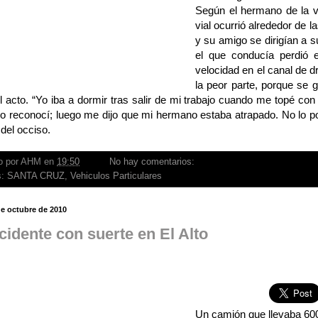
Según el hermano de la ví
vial ocurrió alrededor de l
y su amigo se dirigían a su
el que conducía perdió e
velocidad en el canal de dr
la peor parte, porque se 
l acto. “Yo iba a dormir tras salir de mi trabajo cuando me topé con e
lo reconocí; luego me dijo que mi hermano estaba atrapado. No lo po
del occiso.
o por
AHM
en
19:50
No hay comentarios:
s:
SANTA CRUZ
,
Vehiculos Particulares
de octubre de 2010
cidente con suerte en El Alto
Un camión que llevaba 600