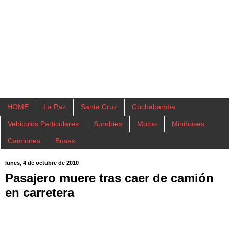
HOME
La Paz
Santa Cruz
Cochabamba
Vehiculos Particulares
Surubies
Motos
Minibuses
Camiones
Buses
lunes, 4 de octubre de 2010
Pasajero muere tras caer de camión
en carretera