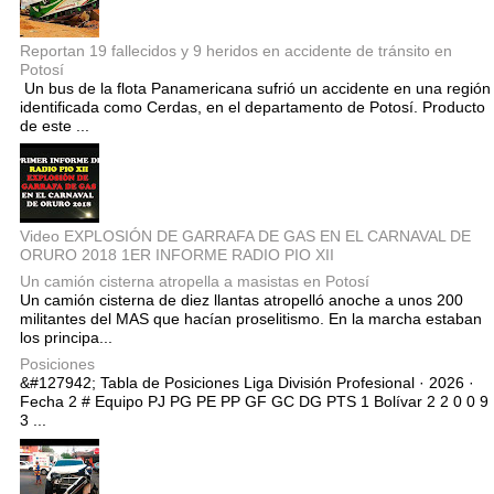
Reportan 19 fallecidos y 9 heridos en accidente de tránsito en
Potosí
Un bus de la flota Panamericana sufrió un accidente en una región
identificada como Cerdas, en el departamento de Potosí. Producto
de este ...
Video EXPLOSIÓN DE GARRAFA DE GAS EN EL CARNAVAL DE
ORURO 2018 1ER INFORME RADIO PIO XII
Un camión cisterna atropella a masistas en Potosí
Un camión cisterna de diez llantas atropelló anoche a unos 200
militantes del MAS que hacían proselitismo. En la marcha estaban
los principa...
Posiciones
&#127942; Tabla de Posiciones Liga División Profesional · 2026 ·
Fecha 2 # Equipo PJ PG PE PP GF GC DG PTS 1 Bolívar 2 2 0 0 9
3 ...