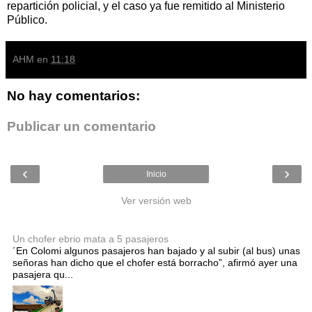
repartición policial, y el caso ya fue remitido al Ministerio
Público.
AHM
en
11:18
No hay comentarios:
Publicar un comentario
‹
›
Inicio
Ver versión web
Entradas populares
Un chofer ebrio mata a 5 pasajeros
´En Colomi algunos pasajeros han bajado y al subir (al bus) unas
señoras han dicho que el chofer está borracho”, afirmó ayer una
pasajera qu...