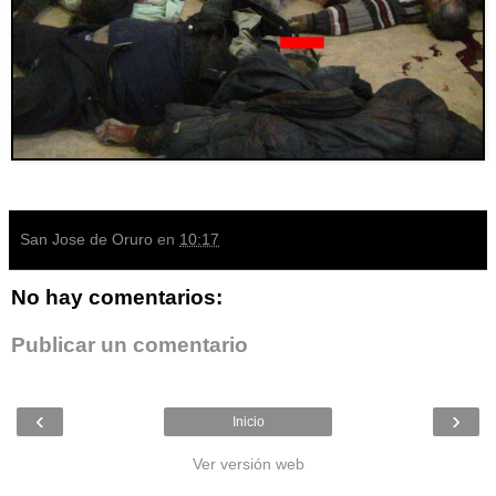
San Jose de Oruro
en
10:17
No hay comentarios:
Publicar un comentario
‹
›
Inicio
Ver versión web
Entradas populares