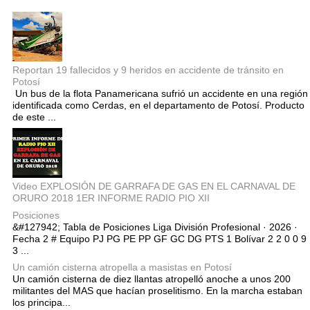
Reportan 19 fallecidos y 9 heridos en accidente de tránsito en
Potosí
Un bus de la flota Panamericana sufrió un accidente en una región
identificada como Cerdas, en el departamento de Potosí. Producto
de este ...
Video EXPLOSIÓN DE GARRAFA DE GAS EN EL CARNAVAL DE
ORURO 2018 1ER INFORME RADIO PIO XII
Posiciones
&#127942; Tabla de Posiciones Liga División Profesional · 2026 ·
Fecha 2 # Equipo PJ PG PE PP GF GC DG PTS 1 Bolívar 2 2 0 0 9
3 ...
Un camión cisterna atropella a masistas en Potosí
Un camión cisterna de diez llantas atropelló anoche a unos 200
militantes del MAS que hacían proselitismo. En la marcha estaban
los principa...