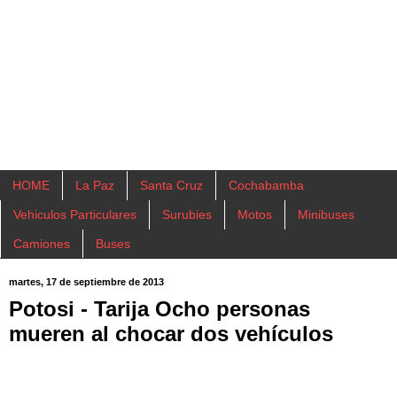
HOME
La Paz
Santa Cruz
Cochabamba
Vehiculos Particulares
Surubies
Motos
Minibuses
Camiones
Buses
martes, 17 de septiembre de 2013
Potosi - Tarija Ocho personas
mueren al chocar dos vehículos