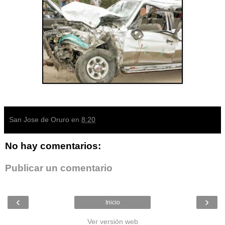
San Jose de Oruro
en
8:20
No hay comentarios:
Publicar un comentario
‹
›
Inicio
Ver versión web