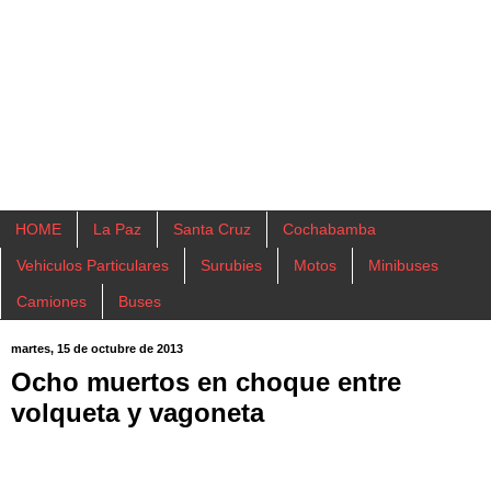
HOME
La Paz
Santa Cruz
Cochabamba
Vehiculos Particulares
Surubies
Motos
Minibuses
Camiones
Buses
martes, 15 de octubre de 2013
Ocho muertos en choque entre
volqueta y vagoneta