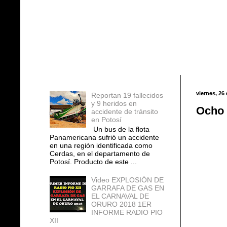
Entradas populares
viernes, 26
Reportan 19 fallecidos
y 9 heridos en
Ocho 
accidente de tránsito
en Potosí
Un bus de la flota
Panamericana sufrió un accidente
en una región identificada como
Cerdas, en el departamento de
Potosí. Producto de este ...
Video EXPLOSIÓN DE
GARRAFA DE GAS EN
EL CARNAVAL DE
ORURO 2018 1ER
INFORME RADIO PIO
XII