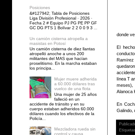
Posiciones
&#127942; Tabla de Posiciones
Liga División Profesional · 2026 ·
Fecha 2 # Equipo PJ PG PE PP GF
GC DG PTS 1 Bolívar 2 2 0 0 9 3 ...
donde ve
Un camión cisterna atropella a
masistas en Potosí
El hecho
Un camión cisterna de diez llantas
conductor
atropelló anoche a unos 200
militantes del MAS que hacían
Ramírez 
proselitismo. En la marcha estaban
quedaron
los principa...
accidente
línea T a
Mujer muere adherida
a 60.000 dólares tras
meses), 
vuelco de una flota
Alanoca H
Una mujer de 25 años
falleció en un
accidente de tránsito y en su
En Cocha
cuerpo estaban adheridos 60.000
Galindo, 
dólares cuando los efectivos de la
Policía...
Publicad
Mezcladora rueda sin
Etiqueta
control y causa