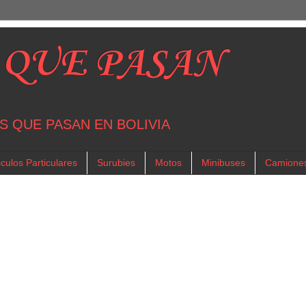
 QUE PASAN
S QUE PASAN EN BOLIVIA
culos Particulares
Surubies
Motos
Minibuses
Camione