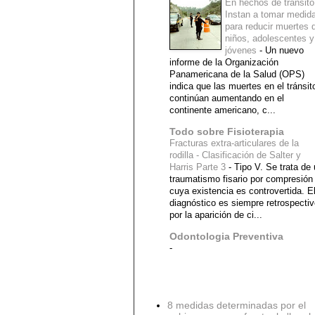
En hechos de tránsito
Instan a tomar medid
para reducir muertes 
niños, adolescentes y
jóvenes
-
Un nuevo
informe de la Organización
Panamericana de la Salud (OPS)
indica que las muertes en el tránsit
continúan aumentando en el
continente americano, c...
Todo sobre Fisioterapia
Fracturas extra-articulares de la
rodilla - Clasificación de Salter y
Harris Parte 3
-
Tipo V. Se trata de
traumatismo fisario por compresión
cuya existencia es controvertida. E
diagnóstico es siempre retrospecti
por la aparición de ci...
Odontologia Preventiva
-
Diagnostico Medico
8 medidas determinadas por el