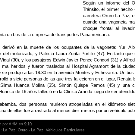
Según un informe del O
Tránsito, el primer hecho 
carretera Oruro-La Paz, e
cuando una vagoneta ma
choque frontal al invadir
nía un bus de la empresa de transportes Panamericana.
 derivó en la muerte de los ocupantes de la vagoneta: Yuri Al
 del motorizado, y Patricia Laura Zurita Portillo (47). En tanto que
Vidal (30), y los pasajeros Edwin Javier Ponce Condori (31) y Alfr
 mal heridos y fueron traslados al Hospital Agramont de la ciudad
 se produjo a las 19.30 en la avenida Montes y Echevarría. Un bus d
rrolló a siete personas de las que tres fallecieron en el lugar, Renat
Silma Huanca Molina (35), Simón Quispe Ramos (45) y una cua
uanca de 16 años falleció en la Clínica Aranda luego de ser atendido
bamba, dos personas murieron atropelladas en el kilómetro sie
una de ellas fue arrastrada al menos diez metros por un vehículo públ
o por
AHM
en
9:10
s:
La Paz
,
Oruro - La Paz
,
Vehiculos Particulares