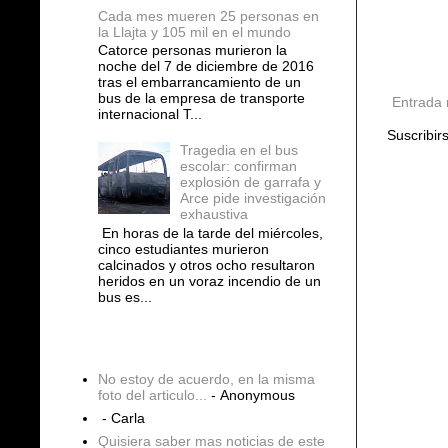
Cada mes mueren 25 personas en
la Llajta y 105 mil en el mundo
Catorce personas murieron la
noche del 7 de diciembre de 2016
tras el embarrancamiento de un
bus de la empresa de transporte
Entrada 
internacional T...
Suscribir
Tragedia en el bus
escolar: confirman
explosión de garrafa y
Arce pide investigación
exhaustiva
En horas de la tarde del miércoles,
cinco estudiantes murieron
calcinados y otros ocho resultaron
heridos en un voraz incendio de un
bus es...
COMENTARIOS
No estoy de acuerdo, en la misma
foto del articulo...
- Anonymous
- Carla
Quisiera saber mas noticias de este