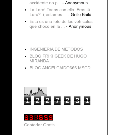
accidente no p...
- Anonymous
La Loro! Todos con ella. Eras tú
Loro? :( estamos ...
- Grillo Bailó
Esta es una foto de los vehículos
que choco en la ...
- Anonymous
blogs
INGENIERIA DE METODOS
BLOG FRIKI GEEK DE HUGO
MIRANDA
BLOG ANGELCAIDO666 MSCD
Vistas de página en total
1
2
2
7
2
3
1
Contador Gratis