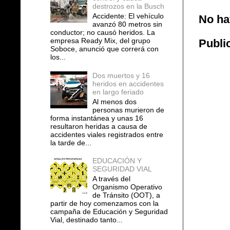
destrozos en la Busch
Accidente: El vehículo
No ha
avanzó 80 metros sin
conductor; no causó heridos. La
empresa Ready Mix, del grupo
Publi
Soboce, anunció que correrá con
los...
Dos muertos y 16
heridos en accidentes
en largo feriado
Al menos dos
personas murieron de
forma instantánea y unas 16
resultaron heridas a causa de
accidentes viales registrados entre
la tarde de...
EDUCACIÓN Y
SEGURIDAD VIAL
A través del
Organismo Operativo
de Tránsito (OOT), a
partir de hoy comenzamos con la
campaña de Educación y Seguridad
Vial, destinado tanto...