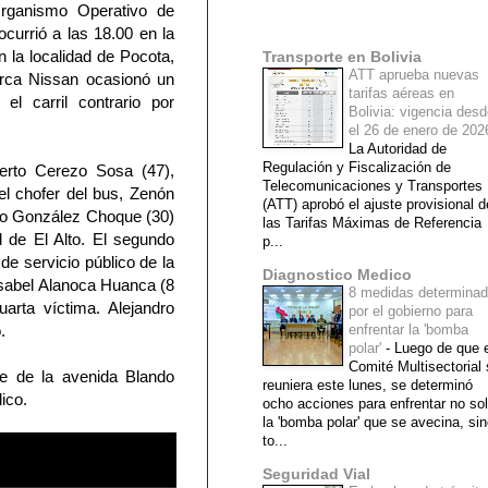
rganismo Operativo de
Mi lista de blogs
ocurrió a las 18.00 en la
n la localidad de Pocota,
Transporte en Bolivia
ATT aprueba nuevas
rca Nissan ocasionó un
tarifas aéreas en
 el carril contrario por
Bolivia: vigencia des
el 26 de enero de 20
La Autoridad de
Regulación y Fiscalización de
berto Cerezo Sosa (47),
Telecomunicaciones y Transportes
 el chofer del bus, Zenón
(ATT) aprobó el ajuste provisional d
edo González Choque (30)
las Tarifas Máximas de Referencia
 de El Alto. El segundo
p...
e servicio público de la
Diagnostico Medico
a Isabel Alanoca Huanca (8
8 medidas determina
rta víctima. Alejandro
por el gobierno para
.
enfrentar la 'bomba
polar'
-
Luego de que e
Comité Multisectorial
te de la avenida Blando
reuniera este lunes, se determinó
ico.
ocho acciones para enfrentar no so
la 'bomba polar' que se avecina, si
to...
Seguridad Vial