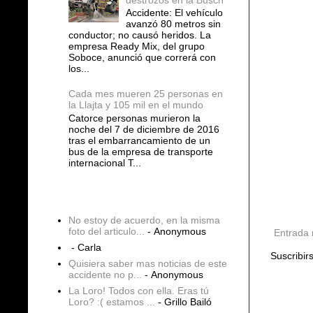
Accidente: El vehículo
avanzó 80 metros sin
conductor; no causó heridos. La
empresa Ready Mix, del grupo
Soboce, anunció que correrá con
los...
Cada mes mueren 25 personas en
la Llajta y 105 mil en el mundo
Catorce personas murieron la
noche del 7 de diciembre de 2016
tras el embarrancamiento de un
bus de la empresa de transporte
internacional T...
COMENTARIOS
No estoy de acuerdo, en la misma
foto del articulo...
- Anonymous
Entrada 
- Carla
Suscribir
Quisiera saber mas noticias de este
accidente no p...
- Anonymous
La Loro! Todos con ella. Eras tú
Loro? :( estamos ...
- Grillo Bailó