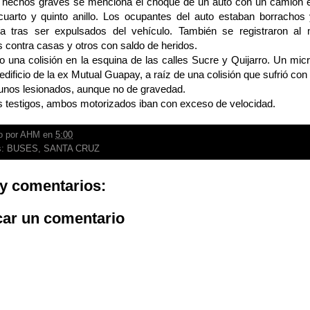
s hechos graves se menciona el choque de un auto con un camión en
 cuarto y quinto anillo. Los ocupantes del auto estaban borrachos
a tras ser expulsados del vehículo. También se registraron al 
s contra casas y otros con saldo de heridos.
 una colisión en la esquina de las calles Sucre y Quijarro. Un micr
 edificio de la ex Mutual Guapay, a raíz de una colisión que sufrió con 
unos lesionados, aunque no de gravedad.
s testigos, ambos motorizados iban con exceso de velocidad.
o por
AHM
en
5:00
s:
BUSES
,
SANTA CRUZ
y comentarios:
car un comentario