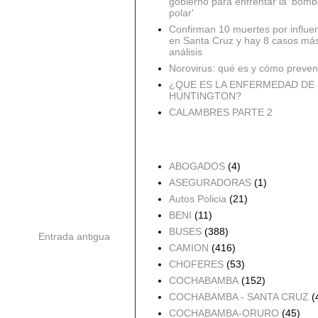
gobierno para enfrentar la 'bomb
polar'
Confirman 10 muertes por influe
en Santa Cruz y hay 8 casos má
análisis
Norovirus: qué es y cómo preveni
¿QUE ES LA ENFERMEDAD DE
HUNTINGTON?
CALAMBRES PARTE 2
Accidentes por Orden
ABOGADOS
(4)
ASEGURADORAS
(1)
Autos Policia
(21)
BENI
(11)
BUSES
(388)
Entrada antigua
CAMION
(416)
CHOFERES
(53)
COCHABAMBA
(152)
COCHABAMBA - SANTA CRUZ
(
COCHABAMBA-ORURO
(45)