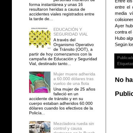
Entre lo
forma instantánea y unas 16
entre el
resultaron heridas a causa de
media ví
accidentes viales registrados entre
la tarde de...
colisione
Ayer hubo
EDUCACIÓN Y
contra el
SEGURIDAD VIAL
Hubo alg
A través del
Según lo
Organismo Operativo
de Tránsito (OOT), a
partir de hoy comenzamos con la
Publicad
campaña de Educación y Seguridad
Vial, destinado tanto...
Etiqueta
Mujer muere adherida
No ha
a 60.000 dólares tras
vuelco de una flota
Una mujer de 25 años
Publi
falleció en un
accidente de tránsito y en su
cuerpo estaban adheridos 60.000
dólares cuando los efectivos de la
Policía...
Mezcladora rueda sin
control y causa
destrozos en la Busch