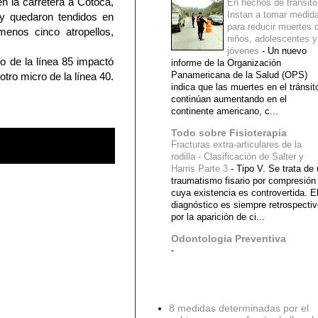
 la carretera a Cotoca,
En hechos de tránsito
Instan a tomar medid
 y quedaron tendidos en
para reducir muertes 
menos cinco atropellos,
niños, adolescentes y
jóvenes
-
Un nuevo
o de la línea 85 impactó
informe de la Organización
Panamericana de la Salud (OPS)
otro micro de la línea 40.
indica que las muertes en el tránsit
continúan aumentando en el
continente americano, c...
Todo sobre Fisioterapia
Fracturas extra-articulares de la
rodilla - Clasificación de Salter y
Harris Parte 3
-
Tipo V. Se trata de
traumatismo fisario por compresión
cuya existencia es controvertida. E
diagnóstico es siempre retrospecti
por la aparición de ci...
Odontologia Preventiva
-
Diagnostico Medico
8 medidas determinadas por el