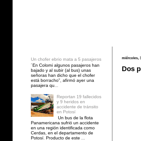
Entradas populares
miércoles, 
Un chofer ebrio mata a 5 pasajeros
´En Colomi algunos pasajeros han
Dos p
bajado y al subir (al bus) unas
señoras han dicho que el chofer
está borracho”, afirmó ayer una
pasajera qu...
Reportan 19 fallecidos
y 9 heridos en
accidente de tránsito
en Potosí
Un bus de la flota
Panamericana sufrió un accidente
en una región identificada como
Cerdas, en el departamento de
Potosí. Producto de este ...