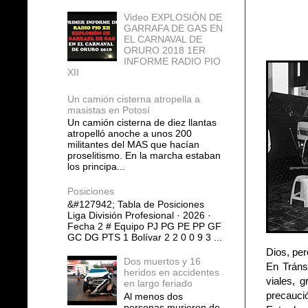
Video EXPLOSIÓN DE
GARRAFA DE GAS EN
EL CARNAVAL DE
ORURO 2018 1ER
INFORME RADIO PIO
XII
Un camión cisterna atropella a
masistas en Potosí
Un camión cisterna de diez llantas
atropelló anoche a unos 200
militantes del MAS que hacían
proselitismo. En la marcha estaban
los principa...
Posiciones
&#127942; Tabla de Posiciones
Liga División Profesional · 2026 ·
Fecha 2 # Equipo PJ PG PE PP GF
GC DG PTS 1 Bolívar 2 2 0 0 9 3 ...
Dios, per
Dos muertos y 16
En Tráns
heridos en accidentes
viales, 
en largo feriado
precauci
Al menos dos
personas murieron de