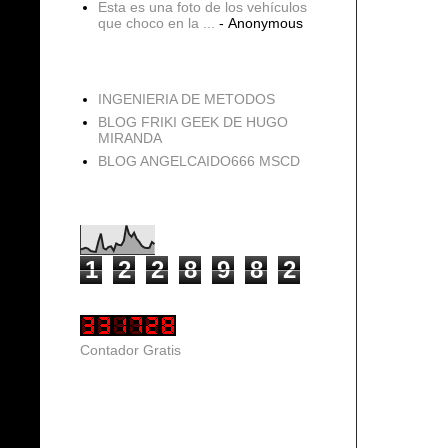
Esta es una foto de los vehículos
que choco en la ...
- Anonymous
blogs
INGENIERIA DE METODOS
BLOG FRIKI GEEK DE HUGO
MIRANDA
BLOG ANGELCAIDO666 MSCD
Vistas de página en total
1
2
2
8
9
8
2
Contador Gratis