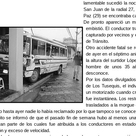
lamentable sucedió la noc
San Juan de la radial 27
Paz (29) se encontraba c
De pronto apareció un mi
embistió. El conductor t
capturado por vecinos y 
de Tránsito.
Otro accidente fatal se 
de ayer en el séptimo anil
la altura del surtidor Lóp
hombre de unos 35 añ
desconoce.
Por los datos divulgados
de Los Tusequis, el indi
un motorizado cuando cr
fue instantánea. Los rest
trasladados a la morgue 
o hasta ayer nadie lo había reclamado por lo que tampoco se conoce 
ito se informó de que el pasado fin de semana hubo al menos una
gran parte de los cuales fue atribuida a los conductores en estado
ón y exceso de velocidad.