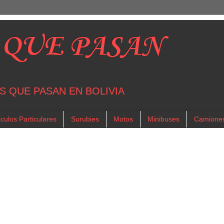
 QUE PASAN
S QUE PASAN EN BOLIVIA
culos Particulares
Surubies
Motos
Minibuses
Camione