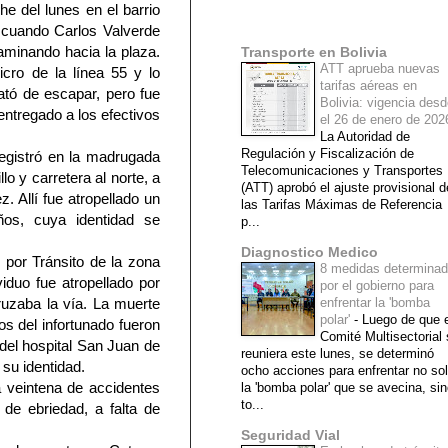
he del lunes en el barrio
Mi lista de blogs
, cuando Carlos Valverde
aminando hacia la plaza.
Transporte en Bolivia
ATT aprueba nuevas
cro de la línea 55 y lo
tarifas aéreas en
rató de escapar, pero fue
Bolivia: vigencia des
entregado a los efectivos
el 26 de enero de 20
La Autoridad de
Regulación y Fiscalización de
registró en la madrugada
Telecomunicaciones y Transportes
lo y carretera al norte, a
(ATT) aprobó el ajuste provisional d
ez. Allí fue atropellado un
las Tarifas Máximas de Referencia
os, cuya identidad se
p...
Diagnostico Medico
 por Tránsito de la zona
8 medidas determina
viduo fue atropellado por
por el gobierno para
uzaba la vía. La muerte
enfrentar la 'bomba
polar'
-
Luego de que e
os del infortunado fueron
Comité Multisectorial
del hospital San Juan de
reuniera este lunes, se determinó
su identidad.
ocho acciones para enfrentar no so
 veintena de accidentes
la 'bomba polar' que se avecina, si
to...
 de ebriedad, a falta de
Seguridad Vial