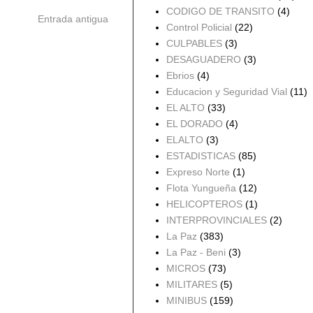
CODIGO DE TRANSITO
(4)
Entrada antigua
Control Policial
(22)
CULPABLES
(3)
DESAGUADERO
(3)
Ebrios
(4)
Educacion y Seguridad Vial
(11)
EL ALTO
(33)
EL DORADO
(4)
ELALTO
(3)
ESTADISTICAS
(85)
Expreso Norte
(1)
Flota Yungueña
(12)
HELICOPTEROS
(1)
INTERPROVINCIALES
(2)
La Paz
(383)
La Paz - Beni
(3)
MICROS
(73)
MILITARES
(5)
MINIBUS
(159)