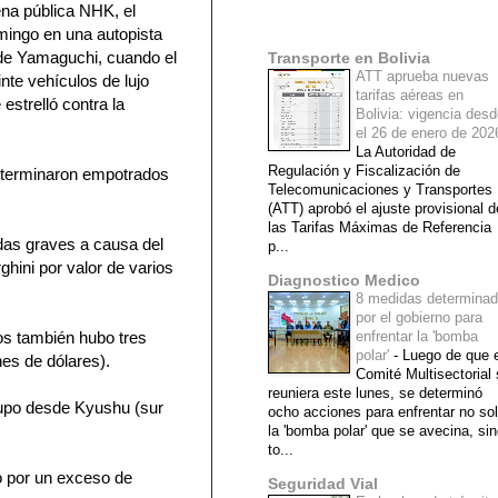
na pública NHK, el
Mi lista de blogs
mingo en una autopista
 de Yamaguchi, cuando el
Transporte en Bolivia
ATT aprueba nuevas
nte vehículos de lujo
tarifas aéreas en
estrelló contra la
Bolivia: vigencia des
el 26 de enero de 20
La Autoridad de
Regulación y Fiscalización de
s terminaron empotrados
Telecomunicaciones y Transportes
(ATT) aprobó el ajuste provisional d
las Tarifas Máximas de Referencia
idas graves a causa del
p...
ini por valor de varios
Diagnostico Medico
8 medidas determina
por el gobierno para
dos también hubo tres
enfrentar la 'bomba
polar'
-
Luego de que e
es de dólares).
Comité Multisectorial
reuniera este lunes, se determinó
rupo desde Kyushu (sur
ocho acciones para enfrentar no so
la 'bomba polar' que se avecina, si
to...
o por un exceso de
Seguridad Vial