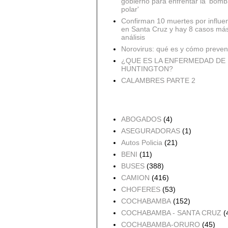
gobierno para enfrentar la 'bomb
polar'
Confirman 10 muertes por influe
en Santa Cruz y hay 8 casos má
análisis
Norovirus: qué es y cómo preveni
¿QUE ES LA ENFERMEDAD DE
HUNTINGTON?
CALAMBRES PARTE 2
Accidentes por Orden
ABOGADOS
(4)
ASEGURADORAS
(1)
Autos Policia
(21)
BENI
(11)
BUSES
(388)
CAMION
(416)
CHOFERES
(53)
COCHABAMBA
(152)
COCHABAMBA - SANTA CRUZ
(
COCHABAMBA-ORURO
(45)