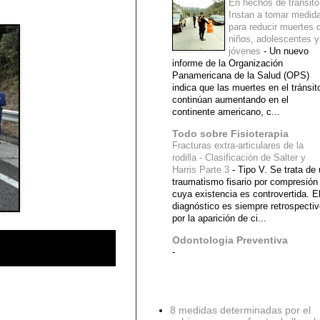
En hechos de tránsito
Instan a tomar medid
para reducir muertes 
niños, adolescentes y
jóvenes
-
Un nuevo
informe de la Organización
Panamericana de la Salud (OPS)
indica que las muertes en el tránsit
continúan aumentando en el
continente americano, c...
Todo sobre Fisioterapia
Fracturas extra-articulares de la
rodilla - Clasificación de Salter y
Harris Parte 3
-
Tipo V. Se trata de
traumatismo fisario por compresión
cuya existencia es controvertida. E
diagnóstico es siempre retrospecti
por la aparición de ci...
Odontologia Preventiva
-
Diagnostico Medico
8 medidas determinadas por el