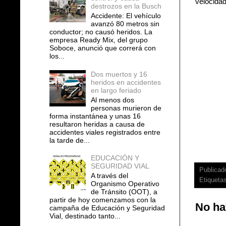
velocidad
destrozos en la Busch
Accidente: El vehículo
avanzó 80 metros sin
conductor; no causó heridos. La
empresa Ready Mix, del grupo
Soboce, anunció que correrá con
los...
Dos muertos y 16
heridos en accidentes
en largo feriado
Al menos dos
personas murieron de
forma instantánea y unas 16
resultaron heridas a causa de
accidentes viales registrados entre
la tarde de...
EDUCACIÓN Y
SEGURIDAD VIAL
Publicad
A través del
Etiqueta
Organismo Operativo
de Tránsito (OOT), a
partir de hoy comenzamos con la
No ha
campaña de Educación y Seguridad
Vial, destinado tanto...