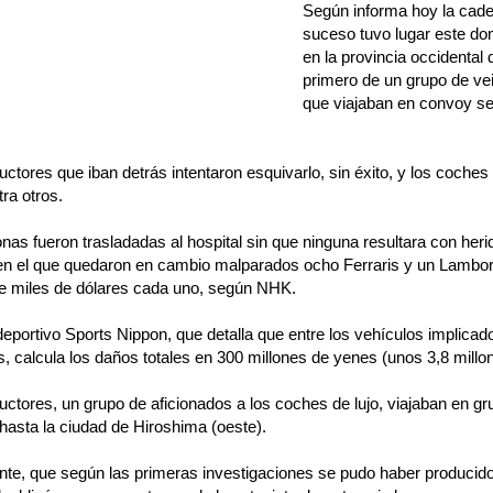
Según informa hoy la cade
suceso tuvo lugar este do
en la provincia occidental
primero de un grupo de vei
que viajaban en convoy se 
ctores que iban detrás intentaron esquivarlo, sin éxito, y los coche
ra otros.
nas fueron trasladadas al hospital sin que ninguna resultara con her
en el que quedaron en cambio malparados ocho Ferraris y un Lamborgh
de miles de dólares cada uno, según NHK.
 deportivo Sports Nippon, que detalla que entre los vehículos implica
 calcula los daños totales en 300 millones de yenes (unos 3,8 millon
ctores, un grupo de aficionados a los coches de lujo, viajaban en g
 hasta la ciudad de Hiroshima (oeste).
nte, que según las primeras investigaciones se pudo haber producid