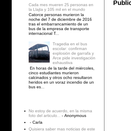
Publi
Cada mes mueren 25 personas en
la Llajta y 105 mil en el mundo
Catorce personas murieron la
noche del 7 de diciembre de 2016
tras el embarrancamiento de un
bus de la empresa de transporte
internacional T...
Tragedia en el bus
escolar: confirman
explosión de garrafa y
Arce pide investigación
exhaustiva
En horas de la tarde del miércoles,
cinco estudiantes murieron
calcinados y otros ocho resultaron
heridos en un voraz incendio de un
bus es...
COMENTARIOS
No estoy de acuerdo, en la misma
foto del articulo...
- Anonymous
- Carla
Quisiera saber mas noticias de este