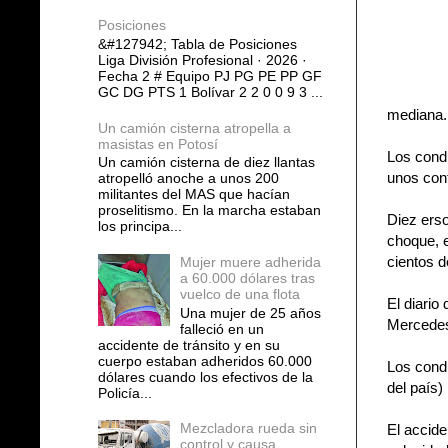
Posiciones
&#127942; Tabla de Posiciones
Liga División Profesional · 2026 ·
Fecha 2 # Equipo PJ PG PE PP GF
GC DG PTS 1 Bolívar 2 2 0 0 9 3 ...
mediana.
Un camión cisterna atropella a
masistas en Potosí
Los condu
Un camión cisterna de diez llantas
unos cont
atropelló anoche a unos 200
militantes del MAS que hacían
proselitismo. En la marcha estaban
Diez erso
los principa...
choque, 
cientos 
Mujer muere adherida
a 60.000 dólares tras
vuelco de una flota
El diario
Una mujer de 25 años
Mercedes,
falleció en un
accidente de tránsito y en su
cuerpo estaban adheridos 60.000
Los condu
dólares cuando los efectivos de la
del país)
Policía...
Mezcladora rueda sin
El accide
control y causa