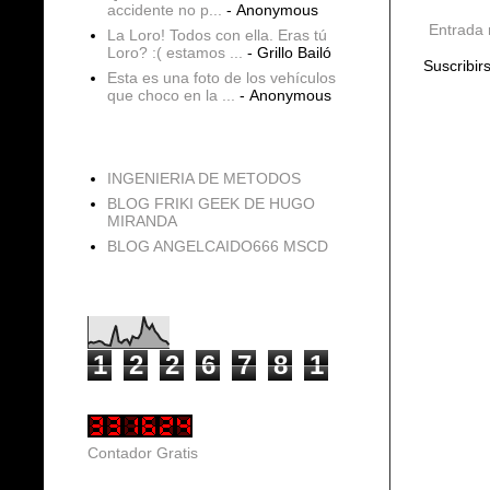
accidente no p...
- Anonymous
Entrada 
La Loro! Todos con ella. Eras tú
Loro? :( estamos ...
- Grillo Bailó
Suscribir
Esta es una foto de los vehículos
que choco en la ...
- Anonymous
blogs
INGENIERIA DE METODOS
BLOG FRIKI GEEK DE HUGO
MIRANDA
BLOG ANGELCAIDO666 MSCD
Vistas de página en total
1
2
2
6
7
8
1
Contador Gratis