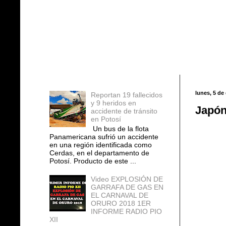
Entradas populares
lunes, 5 de
Reportan 19 fallecidos
y 9 heridos en
Japón
accidente de tránsito
en Potosí
Un bus de la flota
Panamericana sufrió un accidente
en una región identificada como
Cerdas, en el departamento de
Potosí. Producto de este ...
Video EXPLOSIÓN DE
GARRAFA DE GAS EN
EL CARNAVAL DE
ORURO 2018 1ER
INFORME RADIO PIO
XII