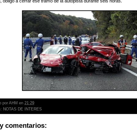
, obligó a cerrar ese tramo de la autopista durante seis horas.
o por
AHM
en
21:29
s:
NOTAS DE INTERES
y comentarios: