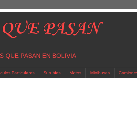
 QUE PASAN
S QUE PASAN EN BOLIVIA
culos Particulares
Surubies
Motos
Minibuses
Camione