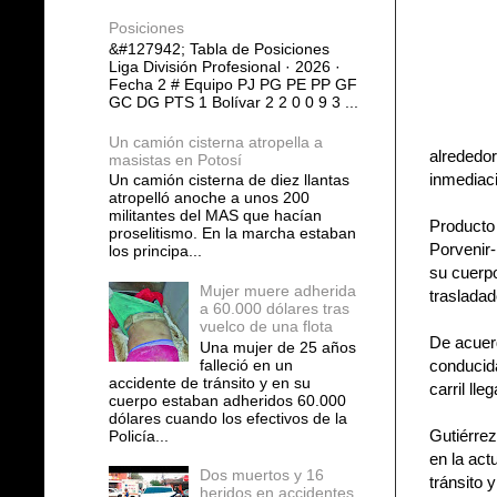
Posiciones
&#127942; Tabla de Posiciones
Liga División Profesional · 2026 ·
Fecha 2 # Equipo PJ PG PE PP GF
GC DG PTS 1 Bolívar 2 2 0 0 9 3 ...
Un camión cisterna atropella a
alrededor
masistas en Potosí
inmediaci
Un camión cisterna de diez llantas
atropelló anoche a unos 200
militantes del MAS que hacían
Producto 
proselitismo. En la marcha estaban
Porvenir-
los principa...
su cuerp
Mujer muere adherida
trasladad
a 60.000 dólares tras
vuelco de una flota
De acuer
Una mujer de 25 años
falleció en un
conducida
accidente de tránsito y en su
carril ll
cuerpo estaban adheridos 60.000
dólares cuando los efectivos de la
Gutiérrez
Policía...
en la act
Dos muertos y 16
tránsito 
heridos en accidentes