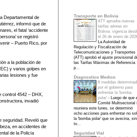
Mi lista de blogs
Transporte en Bolivia
ía Departamental de
ATT aprueba nuevas
tiérrez, informó que de
tarifas aéreas en
ares, el fatal ‘accidente
Bolivia: vigencia des
persona’ se registró
el 26 de enero de 20
La Autoridad de
venir – Puerto Rico, por
Regulación y Fiscalización de
Telecomunicaciones y Transportes
(ATT) aprobó el ajuste provisional d
ión a la población de
las Tarifas Máximas de Referencia
p...
TEC) y varios golpes en
rias lesiones y fue
Diagnostico Medico
8 medidas determina
por el gobierno para
enfrentar la 'bomba
e control 4542 – DHX,
polar'
-
Luego de que e
nstructora, invadió
Comité Multisectorial
reuniera este lunes, se determinó
ocho acciones para enfrentar no so
la 'bomba polar' que se avecina, si
de seguridad. Reveló que
to...
cabeza, en accidentes de
ntal de la Policía
Seguridad Vial