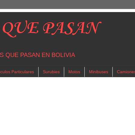
 QUE PASAN
S QUE PASAN EN BOLIVIA
culos Particulares
Surubies
Motos
Minibuses
Camione