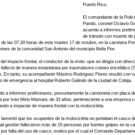
Puerto Rico.
El comandante de la Polic
Pando, coronel Octavio Gu
acuerdo a informes prelimin
de tránsito con muerte de 
 de las 07.30 horas de este martes 17 de octubre, en la carretera Por
ones de la comunidad San Antonio del municipio Bella Flor.
del impacto frontal, el conductor de la moto -que se dirigía con direcc
 falleció de manera instantánea por traumatismo cráneo encefálico (
o. En tanto, su acompañante Máximo Rodríguez Flores resultó con va
o de emergencia al hospital Roberto Galindo de la ciudad de Cobija.
do a informes preliminares, presuntamente la camioneta con placa d
 por Iván Mirlo Mamani, de 33 años, perteneciente a una empresa co
egando a impactar de manera frontal con la motocicleta.
 lamentó que los ocupantes de la motocicleta no portaban el casco 
ual gestión fallecieron más de 15 personas por fuertes golpes en la 
y por falta del uso de casco, motivo por el cual el Comando Departame