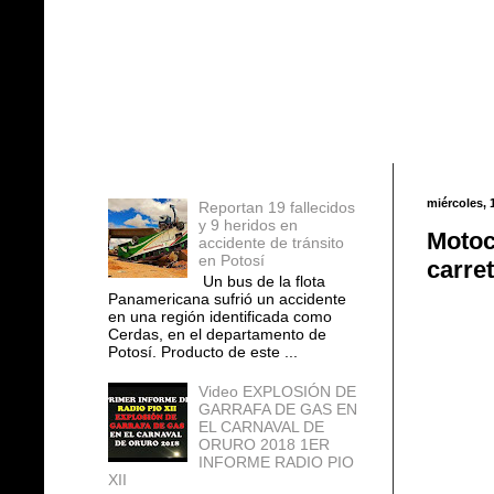
Entradas populares
miércoles, 
Reportan 19 fallecidos
y 9 heridos en
Motoc
accidente de tránsito
en Potosí
carre
Un bus de la flota
Panamericana sufrió un accidente
en una región identificada como
Cerdas, en el departamento de
Potosí. Producto de este ...
Video EXPLOSIÓN DE
GARRAFA DE GAS EN
EL CARNAVAL DE
ORURO 2018 1ER
INFORME RADIO PIO
XII