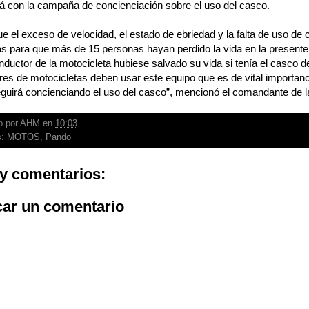
á con la campaña de concienciación sobre el uso del casco.
e el exceso de velocidad, el estado de ebriedad y la falta de uso de
s para que más de 15 personas hayan perdido la vida en la presente
nductor de la motocicleta hubiese salvado su vida si tenía el casco d
es de motocicletas deben usar este equipo que es de vital importanci
eguirá concienciando el uso del casco”, mencionó el comandante de l
o por
AHM
en
10:03
s:
MOTOS
,
Pando
y comentarios:
car un comentario