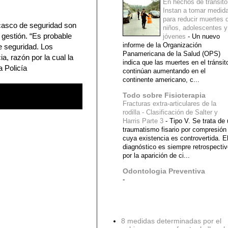
En hechos de tránsito
Instan a tomar medid
para reducir muertes 
 casco de seguridad son
niños, adolescentes y
 gestión. “Es probable
jóvenes
-
Un nuevo
informe de la Organización
e seguridad. Los
Panamericana de la Salud (OPS)
a, razón por la cual la
indica que las muertes en el tránsit
a Policía
continúan aumentando en el
continente americano, c...
Todo sobre Fisioterapia
Fracturas extra-articulares de la
rodilla - Clasificación de Salter y
Harris Parte 3
-
Tipo V. Se trata de
traumatismo fisario por compresión
cuya existencia es controvertida. E
diagnóstico es siempre retrospecti
por la aparición de ci...
Odontologia Preventiva
-
Diagnostico Medico
8 medidas determinadas por el