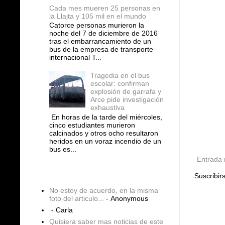
Cada mes mueren 25 personas en
la Llajta y 105 mil en el mundo
Catorce personas murieron la
noche del 7 de diciembre de 2016
tras el embarrancamiento de un
bus de la empresa de transporte
internacional T...
Tragedia en el bus
escolar: confirman
explosión de garrafa y
Arce pide investigación
exhaustiva
En horas de la tarde del miércoles,
cinco estudiantes murieron
calcinados y otros ocho resultaron
heridos en un voraz incendio de un
bus es...
Entrada 
Suscribir
COMENTARIOS
No estoy de acuerdo, en la misma
foto del articulo...
- Anonymous
- Carla
Quisiera saber mas noticias de este