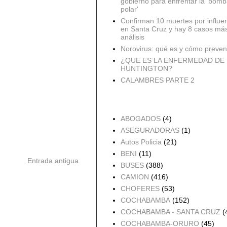
gobierno para enfrentar la 'bomb
polar'
Confirman 10 muertes por influe
en Santa Cruz y hay 8 casos má
análisis
Norovirus: qué es y cómo preveni
¿QUE ES LA ENFERMEDAD DE
HUNTINGTON?
CALAMBRES PARTE 2
Accidentes por Orden
ABOGADOS
(4)
ASEGURADORAS
(1)
Autos Policia
(21)
BENI
(11)
Entrada antigua
BUSES
(388)
CAMION
(416)
CHOFERES
(53)
COCHABAMBA
(152)
COCHABAMBA - SANTA CRUZ
(
COCHABAMBA-ORURO
(45)