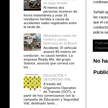
continuar
en largo feriado
Al menos dos
personas murieron de
Señaló qu
forma instantánea y unas 16
las causa
resultaron heridas a causa de
que el co
accidentes viales registrados entre
la tarde de...
conductor
policía s
Mezcladora rueda sin
control y causa
destrozos en la Busch
Publicad
Accidente: El vehículo
Etiqueta
avanzó 80 metros sin
conductor; no causó heridos. La
empresa Ready Mix, del grupo
No ha
Soboce, anunció que correrá con
los...
Publi
EDUCACIÓN Y
SEGURIDAD VIAL
A través del
Organismo Operativo
de Tránsito (OOT), a
partir de hoy comenzamos con la
campaña de Educación y Seguridad
Vial, destinado tanto...