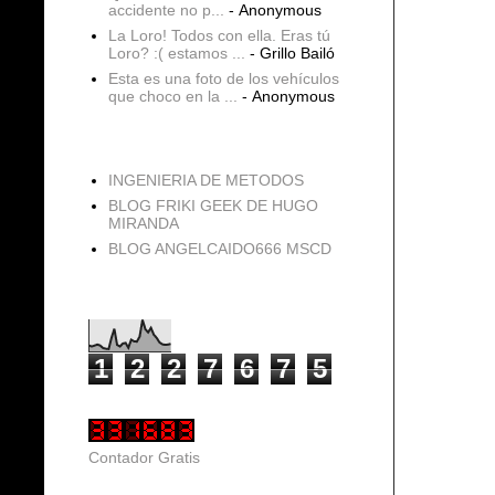
accidente no p...
- Anonymous
La Loro! Todos con ella. Eras tú
Loro? :( estamos ...
- Grillo Bailó
Esta es una foto de los vehículos
que choco en la ...
- Anonymous
blogs
INGENIERIA DE METODOS
BLOG FRIKI GEEK DE HUGO
MIRANDA
BLOG ANGELCAIDO666 MSCD
Vistas de página en total
1
2
2
7
6
7
5
Contador Gratis