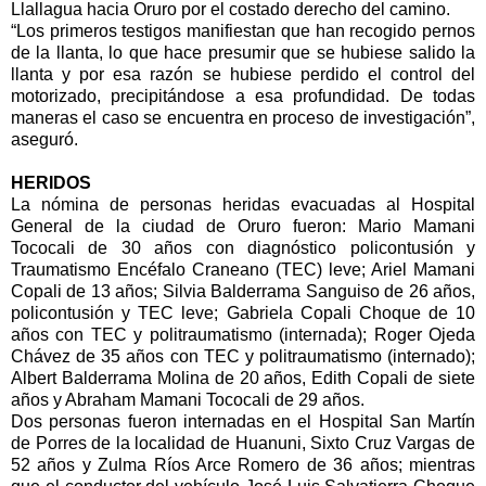
Llallagua hacia Oruro por el costado derecho del camino.
“Los primeros testigos manifiestan que han recogido pernos
de la llanta, lo que hace presumir que se hubiese salido la
llanta y por esa razón se hubiese perdido el control del
motorizado, precipitándose a esa profundidad. De todas
maneras el caso se encuentra en proceso de investigación”,
aseguró.
HERIDOS
La nómina de personas heridas evacuadas al Hospital
General de la ciudad de Oruro fueron: Mario Mamani
Tococali de 30 años con diagnóstico policontusión y
Traumatismo Encéfalo Craneano (TEC) leve; Ariel Mamani
Copali de 13 años; Silvia Balderrama Sanguiso de 26 años,
policontusión y TEC leve; Gabriela Copali Choque de 10
años con TEC y politraumatismo (internada); Roger Ojeda
Chávez de 35 años con TEC y politraumatismo (internado);
Albert Balderrama Molina de 20 años, Edith Copali de siete
años y Abraham Mamani Tococali de 29 años.
Dos personas fueron internadas en el Hospital San Martín
de Porres de la localidad de Huanuni, Sixto Cruz Vargas de
52 años y Zulma Ríos Arce Romero de 36 años; mientras