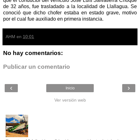
que el conductor del vehículo José Luis Salvatierra Choque
de 32 años, fue trasladado a la localidad de Llallagua. Se
conoció que dicho chofer estaba en estado grave, motivo
por el cual fue auxiliado en primera instancia.
AHM
en
10:01
No hay comentarios:
Publicar un comentario
‹
›
Inicio
Ver versión web
Entradas populares