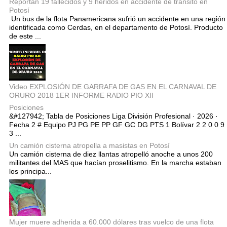
Reportan 19 fallecidos y 9 heridos en accidente de tránsito en
Potosí
Un bus de la flota Panamericana sufrió un accidente en una región
identificada como Cerdas, en el departamento de Potosí. Producto
de este ...
Video EXPLOSIÓN DE GARRAFA DE GAS EN EL CARNAVAL DE
ORURO 2018 1ER INFORME RADIO PIO XII
Posiciones
&#127942; Tabla de Posiciones Liga División Profesional · 2026 ·
Fecha 2 # Equipo PJ PG PE PP GF GC DG PTS 1 Bolívar 2 2 0 0 9
3 ...
Un camión cisterna atropella a masistas en Potosí
Un camión cisterna de diez llantas atropelló anoche a unos 200
militantes del MAS que hacían proselitismo. En la marcha estaban
los principa...
Mujer muere adherida a 60.000 dólares tras vuelco de una flota