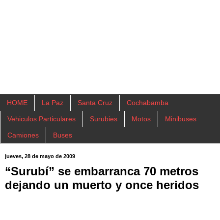
HOME
La Paz
Santa Cruz
Cochabamba
Vehiculos Particulares
Surubies
Motos
Minibuses
Camiones
Buses
jueves, 28 de mayo de 2009
“Surubí” se embarranca 70 metros
dejando un muerto y once heridos