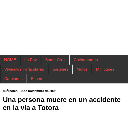
HOME
La Paz
Santa Cruz
Cochabamba
Vehiculos Particulares
Surubies
Motos
Minibuses
Camiones
Buses
miércoles, 19 de noviembre de 2008
Una persona muere en un accidente
en la vía a Totora