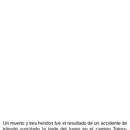
Un muerto y tres heridos fue el resultado de un accidente de
tránsito suscitado la tarde del lunes en el camino Totora-