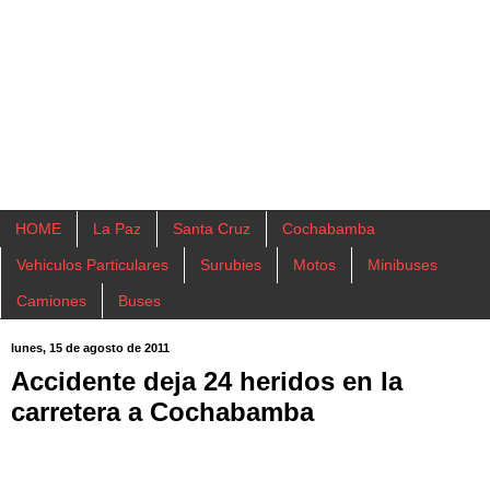
HOME
La Paz
Santa Cruz
Cochabamba
Vehiculos Particulares
Surubies
Motos
Minibuses
Camiones
Buses
lunes, 15 de agosto de 2011
Accidente deja 24 heridos en la
carretera a Cochabamba