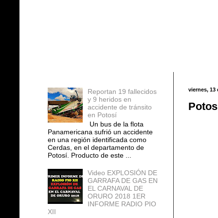
Entradas populares
viernes, 13
Reportan 19 fallecidos
y 9 heridos en
Potos
accidente de tránsito
en Potosí
Un bus de la flota
Panamericana sufrió un accidente
en una región identificada como
Cerdas, en el departamento de
Potosí. Producto de este ...
Video EXPLOSIÓN DE
GARRAFA DE GAS EN
EL CARNAVAL DE
ORURO 2018 1ER
INFORME RADIO PIO
XII