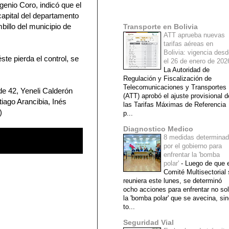
ugenio Coro, indicó que el
Mi lista de blogs
capital del departamento
illo del municipio de
Transporte en Bolivia
ATT aprueba nuevas
tarifas aéreas en
Bolivia: vigencia des
te pierda el control, se
el 26 de enero de 20
La Autoridad de
Regulación y Fiscalización de
Telecomunicaciones y Transportes
e 42, Yeneli Calderón
(ATT) aprobó el ajuste provisional d
iago Arancibia, Inés
las Tarifas Máximas de Referencia
)
p...
Diagnostico Medico
8 medidas determina
por el gobierno para
enfrentar la 'bomba
polar'
-
Luego de que e
Comité Multisectorial
reuniera este lunes, se determinó
ocho acciones para enfrentar no so
la 'bomba polar' que se avecina, si
to...
Seguridad Vial