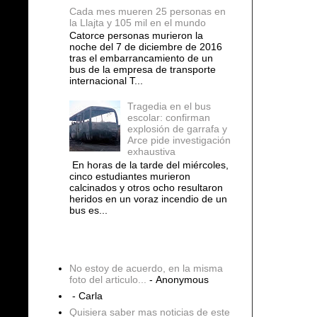
Cada mes mueren 25 personas en
la Llajta y 105 mil en el mundo
Catorce personas murieron la
noche del 7 de diciembre de 2016
tras el embarrancamiento de un
bus de la empresa de transporte
internacional T...
Tragedia en el bus
escolar: confirman
explosión de garrafa y
Arce pide investigación
exhaustiva
En horas de la tarde del miércoles,
cinco estudiantes murieron
calcinados y otros ocho resultaron
heridos en un voraz incendio de un
bus es...
COMENTARIOS
No estoy de acuerdo, en la misma
foto del articulo...
- Anonymous
- Carla
Quisiera saber mas noticias de este