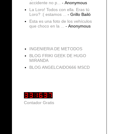
accidente no p...
- Anonymous
La Loro! Todos con ella. Eras tú
Loro? :( estamos ...
- Grillo Bailó
Esta es una foto de los vehículos
que choco en la ...
- Anonymous
blogs
INGENIERIA DE METODOS
BLOG FRIKI GEEK DE HUGO
MIRANDA
BLOG ANGELCAIDO666 MSCD
Vistas de página en total
Contador Gratis