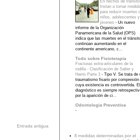
En hechos de tránsito
Instan a tomar medid
para reducir muertes 
niños, adolescentes y
jóvenes
-
Un nuevo
informe de la Organización
Panamericana de la Salud (OPS)
indica que las muertes en el tránsit
continúan aumentando en el
continente americano, c...
Todo sobre Fisioterapia
Fracturas extra-articulares de la
rodilla - Clasificación de Salter y
Harris Parte 3
-
Tipo V. Se trata de
traumatismo fisario por compresión
cuya existencia es controvertida. E
diagnóstico es siempre retrospecti
por la aparición de ci...
Odontologia Preventiva
-
Entrada antigua
Diagnostico Medico
8 medidas determinadas por el