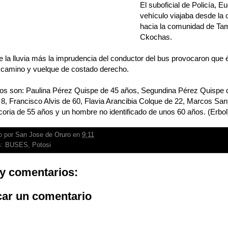
El suboficial de Policía, E
vehículo viajaba desde la 
hacia la comunidad de Tamb
Ckochas.
e la lluvia más la imprudencia del conductor del bus provocaron que és
l camino y vuelque de costado derecho.
dos son: Paulina Pérez Quispe de 45 años, Segundina Pérez Quispe d
8, Francisco Alvis de 60, Flavia Arancibia Colque de 22, Marcos Sant
coria de 55 años y un hombre no identificado de unos 60 años. (Erbol
o por
San Jose de Oruro
en
9:11
s:
BUSES
,
Potosi
y comentarios:
car un comentario