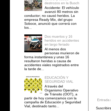
destrozos en la Busch
Accidente: El vehículo
avanzó 80 metros sin
conductor; no causó heridos. La
empresa Ready Mix, del grupo
Soboce, anunció que correrá con
los...
Dos muertos y 16
heridos en accidentes
en largo feriado
Al menos dos
personas murieron de
forma instantánea y unas 16
resultaron heridas a causa de
accidentes viales registrados entre
la tarde de...
EDUCACIÓN Y
SEGURIDAD VIAL
A través del
Organismo Operativo
de Tránsito (OOT), a
partir de hoy comenzamos con la
Entrada 
campaña de Educación y Seguridad
Vial, destinado tanto...
Suscribir