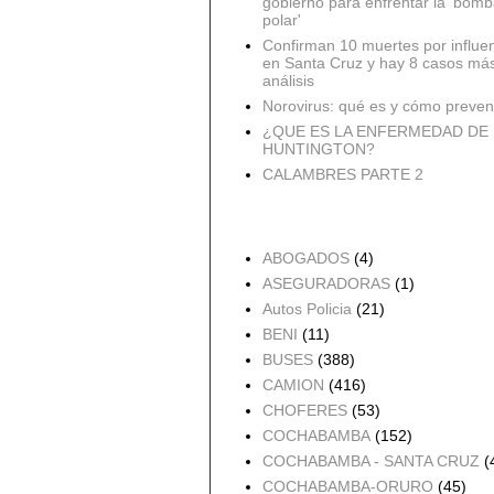
gobierno para enfrentar la 'bomb
polar'
Confirman 10 muertes por influe
en Santa Cruz y hay 8 casos má
análisis
Norovirus: qué es y cómo preveni
¿QUE ES LA ENFERMEDAD DE
HUNTINGTON?
CALAMBRES PARTE 2
Accidentes por Orden
ABOGADOS
(4)
ASEGURADORAS
(1)
Autos Policia
(21)
BENI
(11)
BUSES
(388)
CAMION
(416)
CHOFERES
(53)
COCHABAMBA
(152)
COCHABAMBA - SANTA CRUZ
(
COCHABAMBA-ORURO
(45)