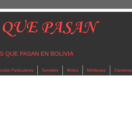
 QUE PASAN
S QUE PASAN EN BOLIVIA
culos Particulares
Surubies
Motos
Minibuses
Camione