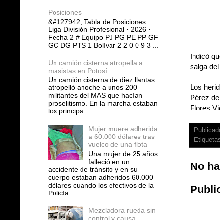
Posiciones
&#127942; Tabla de Posiciones
Liga División Profesional · 2026 ·
Fecha 2 # Equipo PJ PG PE PP GF
GC DG PTS 1 Bolívar 2 2 0 0 9 3 ...
Indicó qu
Un camión cisterna atropella a
salga de
masistas en Potosí
Un camión cisterna de diez llantas
Los heri
atropelló anoche a unos 200
militantes del MAS que hacían
Pérez de 
proselitismo. En la marcha estaban
Flores Vi
los principa...
Mujer muere adherida
Publicad
a 60.000 dólares tras
Etiqueta
vuelco de una flota
Una mujer de 25 años
falleció en un
No ha
accidente de tránsito y en su
cuerpo estaban adheridos 60.000
dólares cuando los efectivos de la
Publi
Policía...
Mezcladora rueda sin
control y causa