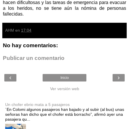
hacen dificultosas y las tareas de emergencia para evacuar
a los heridos, no se tiene aún la nómina de personas
fallecidas.
AHM
en
17:04
No hay comentarios:
Publicar un comentario
‹
›
Inicio
Ver versión web
Entradas populares
Un chofer ebrio mata a 5 pasajeros
´En Colomi algunos pasajeros han bajado y al subir (al bus) unas
señoras han dicho que el chofer está borracho”, afirmó ayer una
pasajera qu...