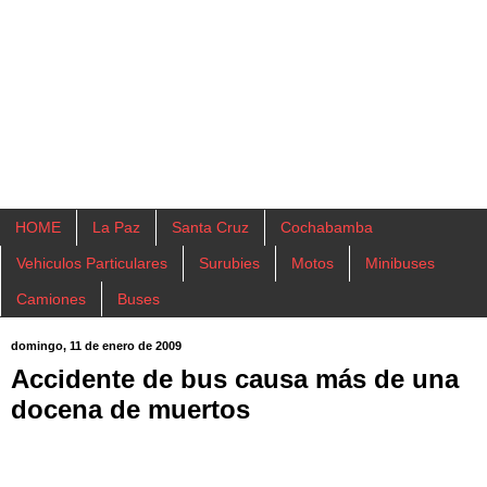
HOME
La Paz
Santa Cruz
Cochabamba
Vehiculos Particulares
Surubies
Motos
Minibuses
Camiones
Buses
domingo, 11 de enero de 2009
Accidente de bus causa más de una
docena de muertos