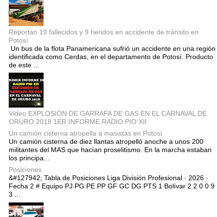
Reportan 19 fallecidos y 9 heridos en accidente de tránsito en
Potosí
Un bus de la flota Panamericana sufrió un accidente en una región
identificada como Cerdas, en el departamento de Potosí. Producto
de este ...
Video EXPLOSIÓN DE GARRAFA DE GAS EN EL CARNAVAL DE
ORURO 2018 1ER INFORME RADIO PIO XII
Un camión cisterna atropella a masistas en Potosí
Un camión cisterna de diez llantas atropelló anoche a unos 200
militantes del MAS que hacían proselitismo. En la marcha estaban
los principa...
Posiciones
&#127942; Tabla de Posiciones Liga División Profesional · 2026 ·
Fecha 2 # Equipo PJ PG PE PP GF GC DG PTS 1 Bolívar 2 2 0 0 9
3 ...