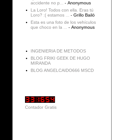
accidente no p...
- Anonymous
La Loro! Todos con ella. Eras tú
Loro? :( estamos ...
- Grillo Bailó
Esta es una foto de los vehículos
que choco en la ...
- Anonymous
blogs
INGENIERIA DE METODOS
BLOG FRIKI GEEK DE HUGO
MIRANDA
BLOG ANGELCAIDO666 MSCD
Vistas de página en total
Contador Gratis