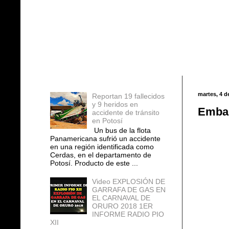
Entradas populares
martes, 4 d
Reportan 19 fallecidos
y 9 heridos en
Embar
accidente de tránsito
en Potosí
Un bus de la flota
Panamericana sufrió un accidente
en una región identificada como
Cerdas, en el departamento de
Potosí. Producto de este ...
Video EXPLOSIÓN DE
GARRAFA DE GAS EN
EL CARNAVAL DE
ORURO 2018 1ER
INFORME RADIO PIO
XII