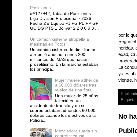
Posiciones
&#127942; Tabla de Posiciones
Liga División Profesional · 2026 ·
Fecha 2 # Equipo PJ PG PE PP GF
GC DG PTS 1 Bolívar 2 2 0 0 9 3 ...
por lo qu
Un camión cisterna atropella a
Según el 
masistas en Potosí
heridas, 
Un camión cisterna de diez llantas
edad, Cri
atropelló anoche a unos 200
militantes del MAS que hacían
moderado 
proselitismo. En la marcha estaban
La conduc
los principa...
ya estab
vientre,
Mujer muere adherida
a 60.000 dólares tras
vuelco de una flota
Publicad
Una mujer de 25 años
Etiqueta
falleció en un
accidente de tránsito y en su
cuerpo estaban adheridos 60.000
No ha
dólares cuando los efectivos de la
Policía...
Publi
Mezcladora rueda sin
control y causa