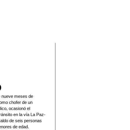
En Facebook
e nueve meses de
como chofer de un
lico, ocasionó el
ánsito en la vía La Paz-
aldo de seis personas
menores de edad.