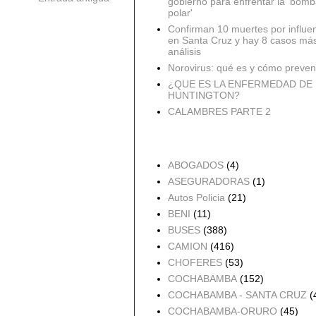
gobierno para enfrentar la 'bomb
polar'
Confirman 10 muertes por influe
en Santa Cruz y hay 8 casos má
análisis
Norovirus: qué es y cómo preveni
¿QUE ES LA ENFERMEDAD DE
HUNTINGTON?
CALAMBRES PARTE 2
Accidentes por Orden
ABOGADOS
(4)
ASEGURADORAS
(1)
Autos Policia
(21)
BENI
(11)
BUSES
(388)
CAMION
(416)
CHOFERES
(53)
COCHABAMBA
(152)
COCHABAMBA - SANTA CRUZ
(
COCHABAMBA-ORURO
(45)