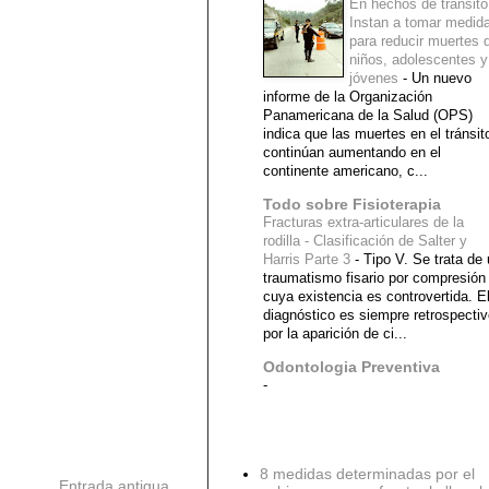
En hechos de tránsito
Instan a tomar medid
para reducir muertes 
niños, adolescentes y
jóvenes
-
Un nuevo
informe de la Organización
Panamericana de la Salud (OPS)
indica que las muertes en el tránsit
continúan aumentando en el
continente americano, c...
Todo sobre Fisioterapia
Fracturas extra-articulares de la
rodilla - Clasificación de Salter y
Harris Parte 3
-
Tipo V. Se trata de
traumatismo fisario por compresión
cuya existencia es controvertida. E
diagnóstico es siempre retrospecti
por la aparición de ci...
Odontologia Preventiva
-
Diagnostico Medico
8 medidas determinadas por el
Entrada antigua