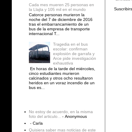
Cada mes mueren 25 personas en
Suscribir
la Llajta y 105 mil en el mundo
Catorce personas murieron la
noche del 7 de diciembre de 2016
tras el embarrancamiento de un
bus de la empresa de transporte
internacional T...
Tragedia en el bus
escolar: confirman
explosión de garrafa y
Arce pide investigación
exhaustiva
En horas de la tarde del miércoles,
cinco estudiantes murieron
calcinados y otros ocho resultaron
heridos en un voraz incendio de un
bus es...
COMENTARIOS
No estoy de acuerdo, en la misma
foto del articulo...
- Anonymous
- Carla
Quisiera saber mas noticias de este