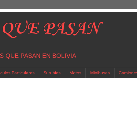
 QUE PASAN
S QUE PASAN EN BOLIVIA
culos Particulares
Surubies
Motos
Minibuses
Camione