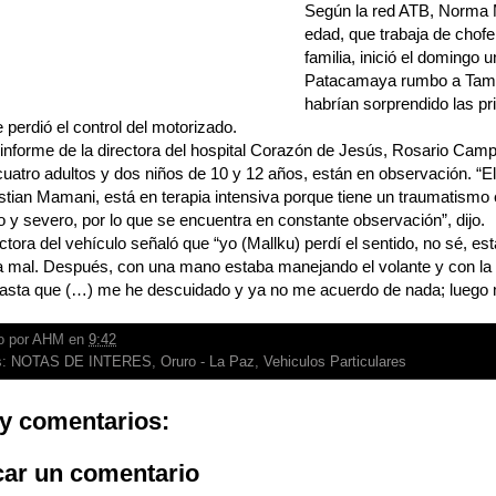
Según la red ATB, Norma 
edad, que trabaja de chof
familia, inició el domingo 
Patacamaya rumbo a Tam
habrían sorprendido las p
e perdió el control del motorizado.
informe de la directora del hospital Corazón de Jesús, Rosario Camp
cuatro adultos y dos niños de 10 y 12 años, están en observación. “E
stian Mamani, está en terapia intensiva porque tiene un traumatismo
y severo, por lo que se encuentra en constante observación”, dijo.
tora del vehículo señaló que “yo (Mallku) perdí el sentido, no sé, es
a mal. Después, con una mano estaba manejando el volante y con la 
 hasta que (…) me he descuidado y ya no me acuerdo de nada; luego 
o por
AHM
en
9:42
s:
NOTAS DE INTERES
,
Oruro - La Paz
,
Vehiculos Particulares
y comentarios:
car un comentario