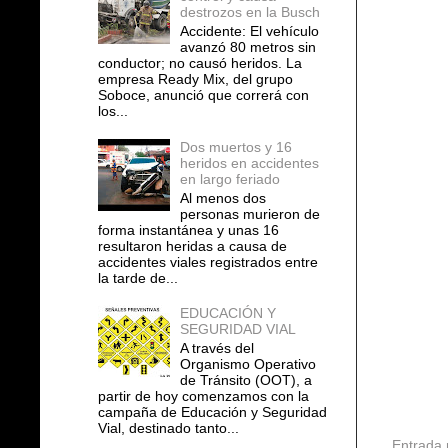
destrozos en la Busch
Accidente: El vehículo
avanzó 80 metros sin
conductor; no causó heridos. La
empresa Ready Mix, del grupo
Soboce, anunció que correrá con
los...
Dos muertos y 16
heridos en accidentes
en largo feriado
Al menos dos
personas murieron de
forma instantánea y unas 16
resultaron heridas a causa de
accidentes viales registrados entre
la tarde de...
EDUCACIÓN Y
SEGURIDAD VIAL
A través del
Organismo Operativo
de Tránsito (OOT), a
partir de hoy comenzamos con la
campaña de Educación y Seguridad
Vial, destinado tanto...
Entrada 