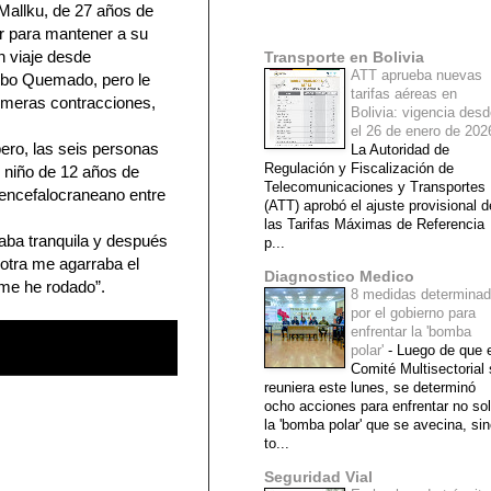
Mallku, de 27 años de
Mi lista de blogs
er para mantener a su
un viaje desde
Transporte en Bolivia
ATT aprueba nuevas
bo Quemado, pero le
tarifas aéreas en
rimeras contracciones,
Bolivia: vigencia des
el 26 de enero de 20
ero, las seis personas
La Autoridad de
Regulación y Fiscalización de
l niño de 12 años de
Telecomunicaciones y Transportes
 encefalocraneano entre
(ATT) aprobó el ajuste provisional d
las Tarifas Máximas de Referencia
taba tranquila y después
p...
otra me agarraba el
Diagnostico Medico
me he rodado”.
8 medidas determina
por el gobierno para
enfrentar la 'bomba
polar'
-
Luego de que e
Comité Multisectorial
reuniera este lunes, se determinó
ocho acciones para enfrentar no so
la 'bomba polar' que se avecina, si
to...
Seguridad Vial