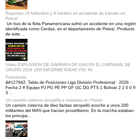
Reportan 19 fallecidos y 9 heridos en accidente de tránsito en
Potosí
Un bus de la flota Panamericana sufrió un accidente en una región
identificada como Cerdas, en el departamento de Potosí. Producto
de este ...
Video EXPLOSIÓN DE GARRAFA DE GAS EN EL CARNAVAL DE
ORURO 2018 1ER INFORME RADIO PIO XII
Posiciones
&#127942; Tabla de Posiciones Liga División Profesional · 2026 ·
Fecha 2 # Equipo PJ PG PE PP GF GC DG PTS 1 Bolívar 2 2 0 0 9
3 ...
Un camión cisterna atropella a masistas en Potosí
Un camión cisterna de diez llantas atropelló anoche a unos 200
militantes del MAS que hacían proselitismo. En la marcha estaban
los principa...