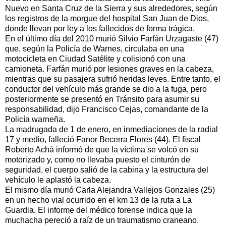
Nuevo en Santa Cruz de la Sierra y sus alrededores, según
los registros de la morgue del hospital San Juan de Dios,
donde llevan por ley a los fallecidos de forma trágica.
En el último día del 2010 murió Silvio Farfán Urzagaste (47)
que, según la Policía de Warnes, circulaba en una
motocicleta en Ciudad Satélite y colisionó con una
camioneta. Farfán murió por lesiones graves en la cabeza,
mientras que su pasajera sufrió heridas leves. Entre tanto, el
conductor del vehículo más grande se dio a la fuga, pero
posteriormente se presentó en Tránsito para asumir su
responsabilidad, dijo Francisco Cejas, comandante de la
Policía warneña.
La madrugada de 1 de enero, en inmediaciones de la radial
17 y medio, falleció Fanor Becerra Flores (44). El fiscal
Roberto Achá informó de que la víctima se volcó en su
motorizado y, como no llevaba puesto el cinturón de
seguridad, el cuerpo salió de la cabina y la estructura del
vehículo le aplastó la cabeza.
El mismo día murió Carla Alejandra Vallejos Gonzales (25)
en un hecho vial ocurrido en el km 13 de la ruta a La
Guardia. El informe del médico forense indica que la
muchacha pereció a raíz de un traumatismo craneano.