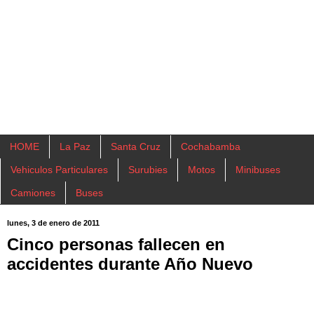
HOME
La Paz
Santa Cruz
Cochabamba
Vehiculos Particulares
Surubies
Motos
Minibuses
Camiones
Buses
lunes, 3 de enero de 2011
Cinco personas fallecen en
accidentes durante Año Nuevo