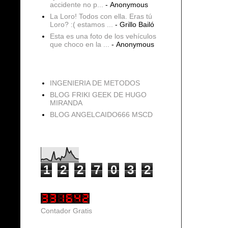
accidente no p...
- Anonymous
La Loro! Todos con ella. Eras tú
Loro? :( estamos ...
- Grillo Bailó
Esta es una foto de los vehículos
que choco en la ...
- Anonymous
blogs
INGENIERIA DE METODOS
BLOG FRIKI GEEK DE HUGO
MIRANDA
BLOG ANGELCAIDO666 MSCD
Vistas de página en total
1
2
2
7
0
3
2
Contador Gratis