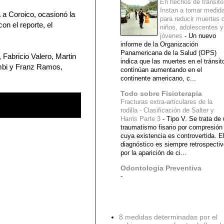
En hechos de tránsito
Instan a tomar medid
 a Coroico, ocasionó la
para reducir muertes 
n el reporte, el
niños, adolescentes y
jóvenes
-
Un nuevo
informe de la Organización
Panamericana de la Salud (OPS)
 Fabricio Valero, Martin
indica que las muertes en el tránsit
ambi y Franz Ramos,
continúan aumentando en el
continente americano, c...
Todo sobre Fisioterapia
Fracturas extra-articulares de la
rodilla - Clasificación de Salter y
Harris Parte 3
-
Tipo V. Se trata de
traumatismo fisario por compresión
cuya existencia es controvertida. E
diagnóstico es siempre retrospecti
por la aparición de ci...
Odontologia Preventiva
-
Diagnostico Medico
8 medidas determinadas por el