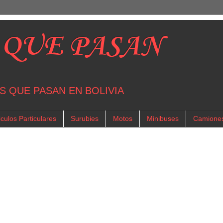
 QUE PASAN
S QUE PASAN EN BOLIVIA
culos Particulares
Surubies
Motos
Minibuses
Camione