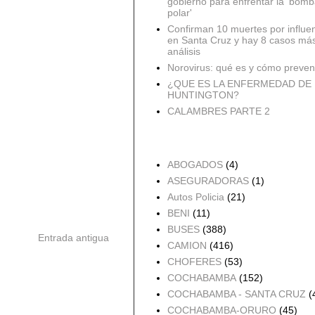
gobierno para enfrentar la 'bomb
polar'
Confirman 10 muertes por influe
en Santa Cruz y hay 8 casos má
análisis
Norovirus: qué es y cómo preveni
¿QUE ES LA ENFERMEDAD DE
HUNTINGTON?
CALAMBRES PARTE 2
Accidentes por Orden
ABOGADOS
(4)
ASEGURADORAS
(1)
Autos Policia
(21)
BENI
(11)
BUSES
(388)
Entrada antigua
CAMION
(416)
CHOFERES
(53)
COCHABAMBA
(152)
COCHABAMBA - SANTA CRUZ
(
COCHABAMBA-ORURO
(45)