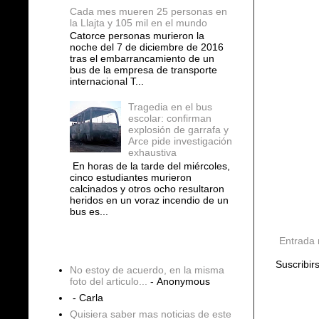
Cada mes mueren 25 personas en
la Llajta y 105 mil en el mundo
Catorce personas murieron la
noche del 7 de diciembre de 2016
tras el embarrancamiento de un
bus de la empresa de transporte
internacional T...
Tragedia en el bus
escolar: confirman
explosión de garrafa y
Arce pide investigación
exhaustiva
En horas de la tarde del miércoles,
cinco estudiantes murieron
calcinados y otros ocho resultaron
heridos en un voraz incendio de un
bus es...
Entrada 
COMENTARIOS
Suscribir
No estoy de acuerdo, en la misma
foto del articulo...
- Anonymous
- Carla
Quisiera saber mas noticias de este