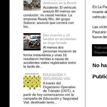
destrozos en la Busch
En La Paz
Accidente: El vehículo
avanzó 80 metros sin
muerte de
conductor; no causó heridos. La
vehículo 
empresa Ready Mix, del grupo
Soboce, anunció que correrá con
los...
Las vícti
Paucara 
Dos muertos y 16
fueron ll
heridos en accidentes
en largo feriado
Al menos dos
Publicad
personas murieron de
Etiqueta
forma instantánea y unas 16
resultaron heridas a causa de
accidentes viales registrados entre
No ha
la tarde de...
EDUCACIÓN Y
Publi
SEGURIDAD VIAL
A través del
Organismo Operativo
de Tránsito (OOT), a
partir de hoy comenzamos con la
campaña de Educación y Seguridad
Vial, destinado tanto...