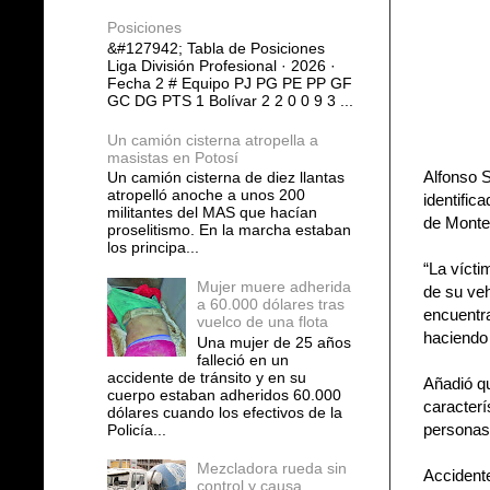
Posiciones
&#127942; Tabla de Posiciones
Liga División Profesional · 2026 ·
Fecha 2 # Equipo PJ PG PE PP GF
GC DG PTS 1 Bolívar 2 2 0 0 9 3 ...
Un camión cisterna atropella a
masistas en Potosí
Alfonso S
Un camión cisterna de diez llantas
atropelló anoche a unos 200
identific
militantes del MAS que hacían
de Monter
proselitismo. En la marcha estaban
los principa...
“La vícti
Mujer muere adherida
de su ve
a 60.000 dólares tras
encuentra
vuelco de una flota
haciendo 
Una mujer de 25 años
falleció en un
accidente de tránsito y en su
Añadió qu
cuerpo estaban adheridos 60.000
caracterí
dólares cuando los efectivos de la
personas
Policía...
Mezcladora rueda sin
Accident
control y causa