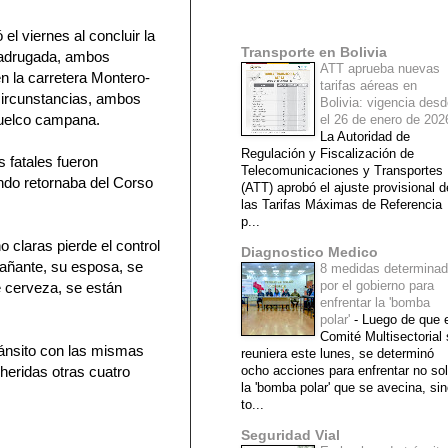
Mi lista de blogs
 el viernes al concluir la
Transporte en Bolivia
madrugada, ambos
ATT aprueba nuevas
n la carretera Montero-
tarifas aéreas en
ircunstancias, ambos
Bolivia: vigencia des
vuelco campana.
el 26 de enero de 20
La Autoridad de
Regulación y Fiscalización de
 fatales fueron
Telecomunicaciones y Transportes
ndo retornaba del Corso
(ATT) aprobó el ajuste provisional d
las Tarifas Máximas de Referencia
p...
 claras pierde el control
Diagnostico Medico
pañante, su esposa, se
8 medidas determina
por el gobierno para
e cerveza, se están
enfrentar la 'bomba
polar'
-
Luego de que e
Comité Multisectorial
tránsito con las mismas
reuniera este lunes, se determinó
 heridas otras cuatro
ocho acciones para enfrentar no so
la 'bomba polar' que se avecina, si
to...
Seguridad Vial