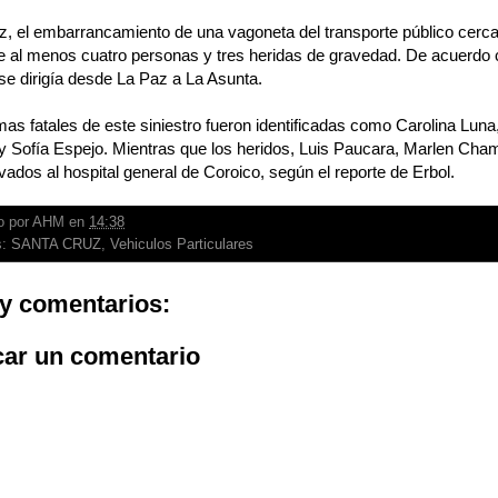
, el embarrancamiento de una vagoneta del transporte público cerca
 al menos cuatro personas y tres heridas de gravedad. De acuerdo co
se dirigía desde La Paz a La Asunta.
mas fatales de este siniestro fueron identificadas como Carolina Luna,
y Sofía Espejo. Mientras que los heridos, Luis Paucara, Marlen Ch
evados al hospital general de Coroico, según el reporte de Erbol.
o por
AHM
en
14:38
s:
SANTA CRUZ
,
Vehiculos Particulares
y comentarios:
car un comentario