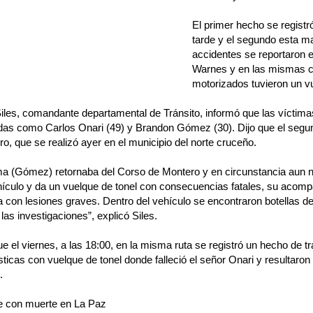
El primer hecho se registró
tarde y el segundo esta 
accidentes se reportaron e
Warnes y en las mismas c
motorizados tuvieron un 
iles, comandante departamental de Tránsito, informó que las víctimas
adas como Carlos Onari (49) y Brandon Gómez (30). Dijo que el segu
o, que se realizó ayer en el municipio del norte cruceño.
ma (Gómez) retornaba del Corso de Montero y en circunstancia aun no
hículo y da un vuelque de tonel con consecuencias fatales, su acom
 con lesiones graves. Dentro del vehículo se encontraron botellas d
las investigaciones”, explicó Siles.
e el viernes, a las 18:00, en la misma ruta se registró un hecho de 
sticas con vuelque de tonel donde falleció el señor Onari y resultaron
.
e con muerte en La Paz