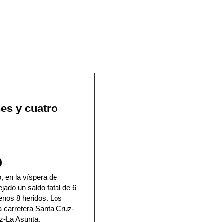
En Facebook
es y cuatro
, en la víspera de
ejado un saldo fatal de 6
enos 8 heridos. Los
a carretera Santa Cruz-
az-La Asunta.