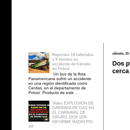
Entradas populares
sábado, 25 
Reportan 19 fallecidos
y 9 heridos en
Dos p
accidente de tránsito
en Potosí
cerca
Un bus de la flota
Panamericana sufrió un accidente
en una región identificada como
Cerdas, en el departamento de
Potosí. Producto de este ...
Video EXPLOSIÓN DE
GARRAFA DE GAS EN
EL CARNAVAL DE
ORURO 2018 1ER
INFORME RADIO PIO
XII