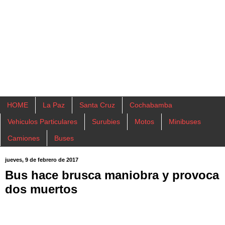
HOME
La Paz
Santa Cruz
Cochabamba
Vehiculos Particulares
Surubies
Motos
Minibuses
Camiones
Buses
jueves, 9 de febrero de 2017
Bus hace brusca maniobra y provoca
dos muertos