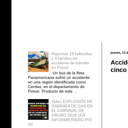
Entradas populares
jueves, 13 
Reportan 19 fallecidos
y 9 heridos en
Accid
accidente de tránsito
en Potosí
cinco
Un bus de la flota
Panamericana sufrió un accidente
en una región identificada como
Cerdas, en el departamento de
Potosí. Producto de este ...
Video EXPLOSIÓN DE
GARRAFA DE GAS EN
EL CARNAVAL DE
ORURO 2018 1ER
INFORME RADIO PIO
XII