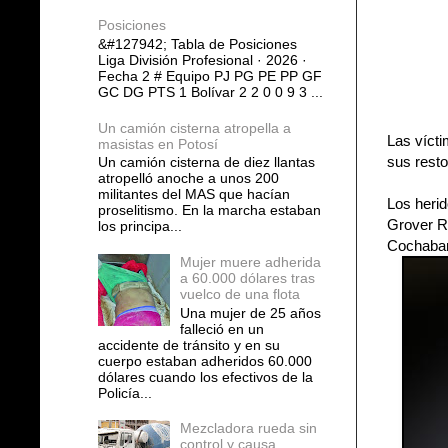
Posiciones
&#127942; Tabla de Posiciones
Liga División Profesional · 2026 ·
Fecha 2 # Equipo PJ PG PE PP GF
GC DG PTS 1 Bolívar 2 2 0 0 9 3 ...
Un camión cisterna atropella a
Las vícti
masistas en Potosí
sus resto
Un camión cisterna de diez llantas
atropelló anoche a unos 200
militantes del MAS que hacían
Los heri
proselitismo. En la marcha estaban
Grover R
los principa...
Cochaba
Mujer muere adherida
a 60.000 dólares tras
vuelco de una flota
Una mujer de 25 años
falleció en un
accidente de tránsito y en su
cuerpo estaban adheridos 60.000
dólares cuando los efectivos de la
Policía...
Mezcladora rueda sin
control y causa