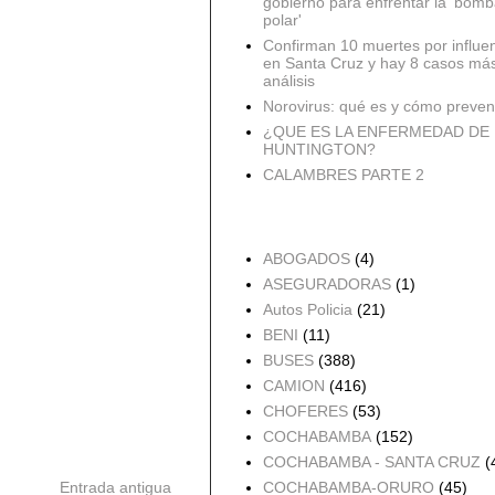
gobierno para enfrentar la 'bomb
polar'
Confirman 10 muertes por influe
en Santa Cruz y hay 8 casos má
análisis
Norovirus: qué es y cómo preveni
¿QUE ES LA ENFERMEDAD DE
HUNTINGTON?
CALAMBRES PARTE 2
Accidentes por Orden
ABOGADOS
(4)
ASEGURADORAS
(1)
Autos Policia
(21)
BENI
(11)
BUSES
(388)
CAMION
(416)
CHOFERES
(53)
COCHABAMBA
(152)
COCHABAMBA - SANTA CRUZ
(
Entrada antigua
COCHABAMBA-ORURO
(45)