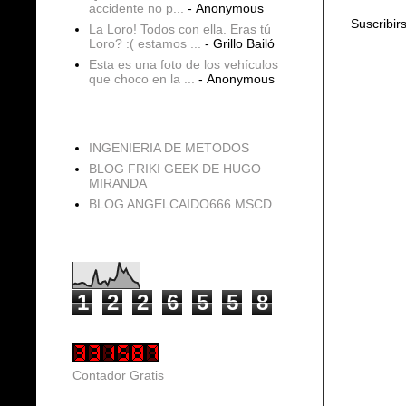
accidente no p...
- Anonymous
Suscribir
La Loro! Todos con ella. Eras tú
Loro? :( estamos ...
- Grillo Bailó
Esta es una foto de los vehículos
que choco en la ...
- Anonymous
blogs
INGENIERIA DE METODOS
BLOG FRIKI GEEK DE HUGO
MIRANDA
BLOG ANGELCAIDO666 MSCD
Vistas de página en total
1
2
2
6
5
5
8
Contador Gratis