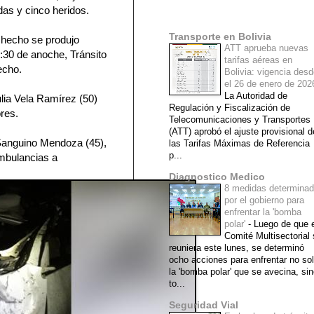
das y cinco heridos.
Mi lista de blogs
Transporte en Bolivia
l hecho se produjo
ATT aprueba nuevas
30 de anoche, Tránsito
tarifas aéreas en
echo.
Bolivia: vigencia des
el 26 de enero de 20
La Autoridad de
ulia Vela Ramírez (50)
Regulación y Fiscalización de
res.
Telecomunicaciones y Transportes
(ATT) aprobó el ajuste provisional d
 Sanguino Mendoza (45),
las Tarifas Máximas de Referencia
p...
mbulancias a
Diagnostico Medico
8 medidas determina
por el gobierno para
enfrentar la 'bomba
polar'
-
Luego de que e
Comité Multisectorial
reuniera este lunes, se determinó
ocho acciones para enfrentar no so
la 'bomba polar' que se avecina, si
to...
Seguridad Vial