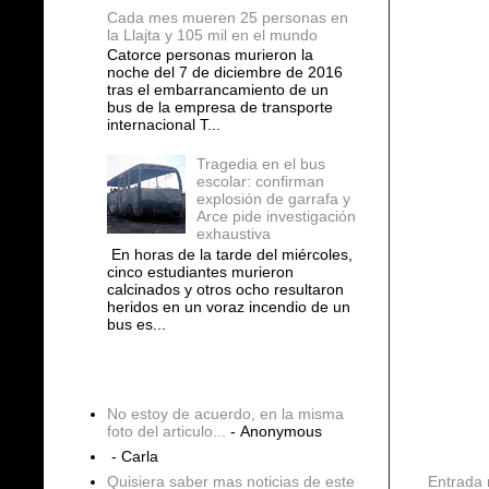
Cada mes mueren 25 personas en
la Llajta y 105 mil en el mundo
Catorce personas murieron la
noche del 7 de diciembre de 2016
tras el embarrancamiento de un
bus de la empresa de transporte
internacional T...
Tragedia en el bus
escolar: confirman
explosión de garrafa y
Arce pide investigación
exhaustiva
En horas de la tarde del miércoles,
cinco estudiantes murieron
calcinados y otros ocho resultaron
heridos en un voraz incendio de un
bus es...
COMENTARIOS
No estoy de acuerdo, en la misma
foto del articulo...
- Anonymous
- Carla
Entrada 
Quisiera saber mas noticias de este