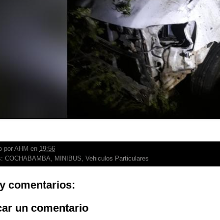
o por
AHM
en
19:56
s:
COCHABAMBA
,
MINIBUS
,
Vehiculos Particulares
y comentarios:
car un comentario