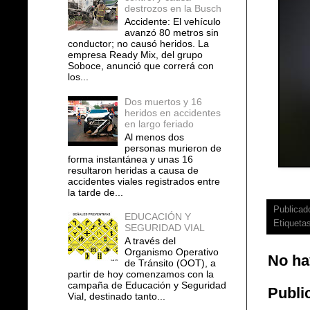
destrozos en la Busch
Accidente: El vehículo
avanzó 80 metros sin
conductor; no causó heridos. La
empresa Ready Mix, del grupo
Soboce, anunció que correrá con
los...
Dos muertos y 16
heridos en accidentes
en largo feriado
Al menos dos
personas murieron de
forma instantánea y unas 16
resultaron heridas a causa de
accidentes viales registrados entre
la tarde de...
Publicad
EDUCACIÓN Y
Etiqueta
SEGURIDAD VIAL
A través del
Organismo Operativo
No ha
de Tránsito (OOT), a
partir de hoy comenzamos con la
campaña de Educación y Seguridad
Publi
Vial, destinado tanto...