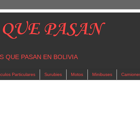
 QUE PASAN
S QUE PASAN EN BOLIVIA
culos Particulares
Surubies
Motos
Minibuses
Camione