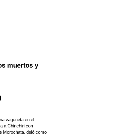
En Facebook
os muertos y
na vagoneta en el
a a Chinchiri con
de Morochata, dejó como