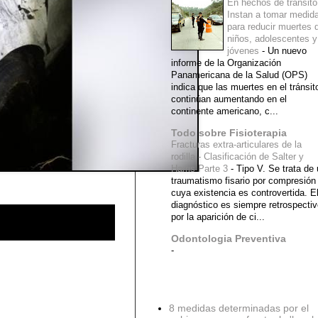
En hechos de tránsito
Instan a tomar medid
para reducir muertes 
niños, adolescentes y
jóvenes
-
Un nuevo
informe de la Organización
Panamericana de la Salud (OPS)
indica que las muertes en el tránsit
continúan aumentando en el
continente americano, c...
Todo sobre Fisioterapia
Fracturas extra-articulares de la
rodilla - Clasificación de Salter y
Harris Parte 3
-
Tipo V. Se trata de
traumatismo fisario por compresión
cuya existencia es controvertida. E
diagnóstico es siempre retrospecti
por la aparición de ci...
Odontologia Preventiva
-
Diagnostico Medico
8 medidas determinadas por el