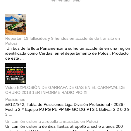
Ver versión web
Entradas populares
Reportan 19 fallecidos y 9 heridos en accidente de tránsito en
Potosí
Un bus de la flota Panamericana sufrió un accidente en una región
identificada como Cerdas, en el departamento de Potosí. Producto
de este ...
Video EXPLOSIÓN DE GARRAFA DE GAS EN EL CARNAVAL DE
ORURO 2018 1ER INFORME RADIO PIO XII
Posiciones
&#127942; Tabla de Posiciones Liga División Profesional · 2026 ·
Fecha 2 # Equipo PJ PG PE PP GF GC DG PTS 1 Bolívar 2 2 0 0 9
3 ...
Un camión cisterna atropella a masistas en Potosí
Un camión cisterna de diez llantas atropelló anoche a unos 200