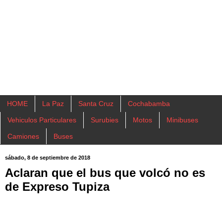
HOME
La Paz
Santa Cruz
Cochabamba
Vehiculos Particulares
Surubies
Motos
Minibuses
Camiones
Buses
sábado, 8 de septiembre de 2018
Aclaran que el bus que volcó no es
de Expreso Tupiza