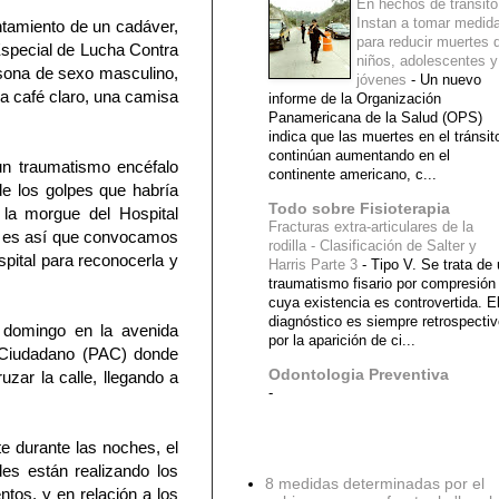
En hechos de tránsito
Instan a tomar medid
ntamiento de un cadáver,
para reducir muertes 
 Especial de Lucha Contra
niños, adolescentes y
ersona de sexo masculino,
jóvenes
-
Un nuevo
a café claro, una camisa
informe de la Organización
Panamericana de la Salud (OPS)
indica que las muertes en el tránsit
continúan aumentando en el
un traumatismo encéfalo
continente americano, c...
de los golpes que habría
Todo sobre Fisioterapia
 la morgue del Hospital
Fracturas extra-articulares de la
, es así que convocamos
rodilla - Clasificación de Salter y
spital para reconocerla y
Harris Parte 3
-
Tipo V. Se trata de
traumatismo fisario por compresión
cuya existencia es controvertida. E
diagnóstico es siempre retrospecti
l domingo en la avenida
por la aparición de ci...
l Ciudadano (PAC) donde
Odontologia Preventiva
zar la calle, llegando a
-
te durante las noches, el
Diagnostico Medico
es están realizando los
8 medidas determinadas por el
ntos, y en relación a los