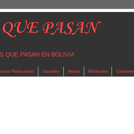
 QUE PASAN
S QUE PASAN EN BOLIVIA
culos Particulares
Surubies
Motos
Minibuses
Camione