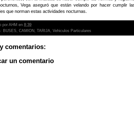
nocturnos, Vega aseguró que están velando por hacer cumplir la
les que norman estas actividades nocturnas.
o por
AHM
en
8:39
s:
BUSES
,
CAMION
,
TARIJA
,
Vehiculos Particulares
y comentarios:
car un comentario