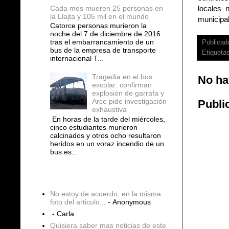
Cada mes mueren 25 personas en
locales 
la Llajta y 105 mil en el mundo
municipa
Catorce personas murieron la
noche del 7 de diciembre de 2016
tras el embarrancamiento de un
Publicad
bus de la empresa de transporte
Etiqueta
internacional T...
Tragedia en el bus
No ha
escolar: confirman
explosión de garrafa y
Arce pide investigación
Publi
exhaustiva
En horas de la tarde del miércoles,
cinco estudiantes murieron
calcinados y otros ocho resultaron
heridos en un voraz incendio de un
bus es...
COMENTARIOS
No estoy de acuerdo, en la misma
foto del articulo...
- Anonymous
- Carla
Quisiera saber mas noticias de este