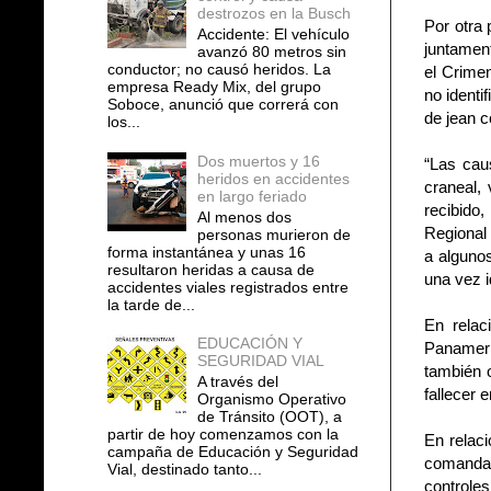
destrozos en la Busch
Por otra 
Accidente: El vehículo
juntament
avanzó 80 metros sin
conductor; no causó heridos. La
el Crimen
empresa Ready Mix, del grupo
no identi
Soboce, anunció que correrá con
de jean c
los...
Dos muertos y 16
“Las cau
heridos en accidentes
craneal,
en largo feriado
recibido
Al menos dos
Regional
personas murieron de
forma instantánea y unas 16
a algunos
resultaron heridas a causa de
una vez i
accidentes viales registrados entre
la tarde de...
En relac
EDUCACIÓN Y
Panameri
SEGURIDAD VIAL
también o
A través del
fallecer e
Organismo Operativo
de Tránsito (OOT), a
partir de hoy comenzamos con la
En relaci
campaña de Educación y Seguridad
comandan
Vial, destinado tanto...
controles