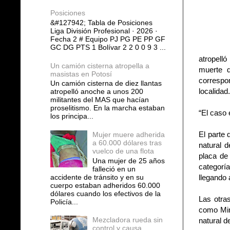
Posiciones
&#127942; Tabla de Posiciones
Liga División Profesional · 2026 ·
Fecha 2 # Equipo PJ PG PE PP GF
GC DG PTS 1 Bolívar 2 2 0 0 9 3 ...
atropelló
Un camión cisterna atropella a
muerte d
masistas en Potosí
correspo
Un camión cisterna de diez llantas
localidad.
atropelló anoche a unos 200
militantes del MAS que hacían
proselitismo. En la marcha estaban
“El caso 
los principa...
El parte 
Mujer muere adherida
a 60.000 dólares tras
natural 
vuelco de una flota
placa de
Una mujer de 25 años
categorí
falleció en un
accidente de tránsito y en su
llegando 
cuerpo estaban adheridos 60.000
dólares cuando los efectivos de la
Las otra
Policía...
como Min
Mezcladora rueda sin
natural de
control y causa