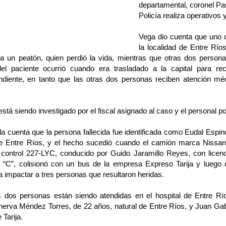
departamental, coronel Pa
Policía realiza operativos
Vega dio cuenta que uno 
la localidad de Entre Rí
 a un peatón, quien perdió la vida, mientras que otras dos persona
el paciente ocurrió cuando era trasladado a la capital para rec
ndiente, en tanto que las otras dos personas reciben atención méd
está siendo investigado por el fiscal asignado al caso y el personal po
da cuenta que la persona fallecida fue identificada como Eudal Espi
de Entre Ríos, y el hecho sucedió cuando el camión marca Nissan 
 control 227-LYC, conducido por Guido Jaramillo Reyes, con licen
a “C”, colisionó con un bus de la empresa Expreso Tarija y luego 
a impactar a tres personas que resultaron heridas.
s dos personas están siendo atendidas en el hospital de Entre Río
erva Méndez Torres, de 22 años, natural de Entre Ríos, y Juan Gab
 Tarija.