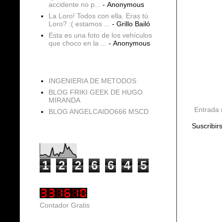
accidente no p...
- Anonymous
La Loro! Todos con ella. Eras tú
Loro? :( estamos ...
- Grillo Bailó
Esta es una foto de los vehículos
que choco en la ...
- Anonymous
blogs
INGENIERIA DE METODOS
BLOG FRIKI GEEK DE HUGO
MIRANDA
Entrada 
BLOG ANGELCAIDO666 MSCD
Suscribir
Vistas de página en total
1
2
2
6
6
4
5
Contador Gratis