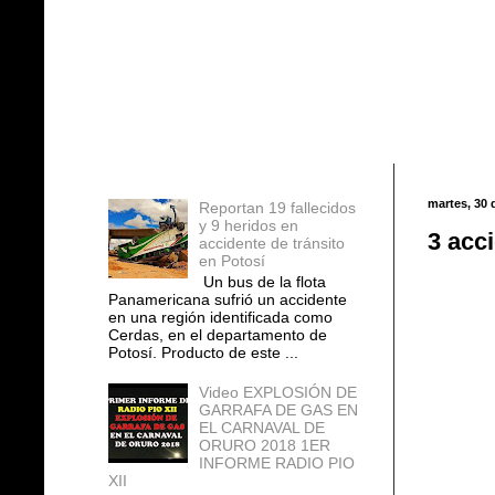
Entradas populares
martes, 30 
Reportan 19 fallecidos
y 9 heridos en
3 acc
accidente de tránsito
en Potosí
Un bus de la flota
Panamericana sufrió un accidente
en una región identificada como
Cerdas, en el departamento de
Potosí. Producto de este ...
Video EXPLOSIÓN DE
GARRAFA DE GAS EN
EL CARNAVAL DE
ORURO 2018 1ER
INFORME RADIO PIO
XII