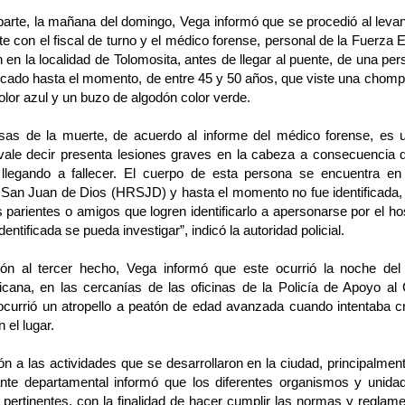
parte, la mañana del domingo, Vega informó que se procedió al leva
e con el fiscal de turno y el médico forense, personal de la Fuerza
 en la localidad de Tolomosita, antes de llegar al puente, de una p
ficado hasta el momento, de entre 45 y 50 años, que viste una chomp
olor azul y un buzo de algodón color verde.
sas de la muerte, de acuerdo al informe del médico forense, es 
 vale decir presenta lesiones graves en la cabeza a consecuencia 
, llegando a fallecer. El cuerpo de esta persona se encuentra en
 San Juan de Dios (HRSJD) y hasta el momento no fue identificada
 parientes o amigos que logren identificarlo a apersonarse por el ho
dentificada se pueda investigar”, indicó la autoridad policial.
ión al tercer hecho, Vega informó que este ocurrió la noche de
cana, en las cercanías de las oficinas de la Policía de Apoyo a
currió un atropello a peatón de edad avanzada cuando intentaba cru
n el lugar.
ón a las actividades que se desarrollaron en la ciudad, principalmen
te departamental informó que los diferentes organismos y unidad
 pertinentes, con la finalidad de hacer cumplir las normas y reglame