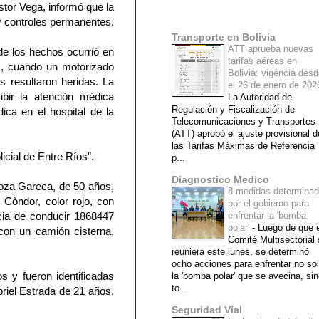
stor Vega, informó que la
Mi lista de blogs
 y controles permanentes.
Transporte en Bolivia
ATT aprueba nuevas
de los hechos ocurrió en
tarifas aéreas en
os, cuando un motorizado
Bolivia: vigencia des
s resultaron heridas. La
el 26 de enero de 20
ibir la atención médica
La Autoridad de
Regulación y Fiscalización de
ica en el hospital de la
Telecomunicaciones y Transportes
(ATT) aprobó el ajuste provisional d
las Tarifas Máximas de Referencia
licial de Entre Ríos”.
p...
Diagnostico Medico
noza Gareca, de 50 años,
8 medidas determina
Còndor, color rojo, con
por el gobierno para
cia de conducir 1868447
enfrentar la 'bomba
polar'
-
Luego de que e
con un camión cisterna,
Comité Multisectorial
reuniera este lunes, se determinó
ocho acciones para enfrentar no so
s y fueron identificadas
la 'bomba polar' que se avecina, si
to...
riel Estrada de 21 años,
Seguridad Vial