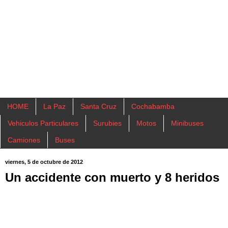
HOME
La Paz
Santa Cruz
Cochabamba
Vehiculos Particulares
Surubies
Motos
Minibuses
Camiones
Buses
viernes, 5 de octubre de 2012
Un accidente con muerto y 8 heridos