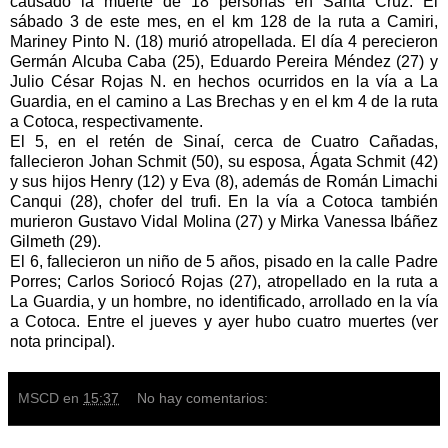
causado la muerte de 18 personas en Santa Cruz. El
sábado 3 de este mes, en el km 128 de la ruta a Camiri,
Mariney Pinto N. (18) murió atropellada. El día 4 perecieron
Germán Alcuba Caba (25), Eduardo Pereira Méndez (27) y
Julio César Rojas N. en hechos ocurridos en la vía a La
Guardia, en el camino a Las Brechas y en el km 4 de la ruta
a Cotoca, respectivamente.
El 5, en el retén de Sinaí, cerca de Cuatro Cañadas,
fallecieron Johan Schmit (50), su esposa, Ágata Schmit (42)
y sus hijos Henry (12) y Eva (8), además de Román Limachi
Canqui (28), chofer del trufi. En la vía a Cotoca también
murieron Gustavo Vidal Molina (27) y Mirka Vanessa Ibáñez
Gilmeth (29).
El 6, fallecieron un niño de 5 años, pisado en la calle Padre
Porres; Carlos Soriocó Rojas (27), atropellado en la ruta a
La Guardia, y un hombre, no identificado, arrollado en la vía
a Cotoca. Entre el jueves y ayer hubo cuatro muertes (ver
nota principal).
MSCD
en
15:37
No hay comentarios: