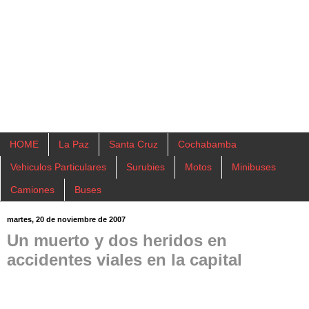
HOME
La Paz
Santa Cruz
Cochabamba
Vehiculos Particulares
Surubies
Motos
Minibuses
Camiones
Buses
martes, 20 de noviembre de 2007
Un muerto y dos heridos en
accidentes viales en la capital