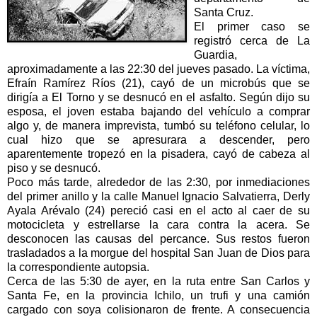
Santa Cruz.
El primer caso se
registró cerca de La
Guardia,
aproximadamente a las 22:30 del jueves pasado. La víctima,
Efraín Ramírez Ríos (21), cayó de un microbús que se
dirigía a El Torno y se desnucó en el asfalto. Según dijo su
esposa, el joven estaba bajando del vehículo a comprar
algo y, de manera imprevista, tumbó su teléfono celular, lo
cual hizo que se apresurara a descender, pero
aparentemente tropezó en la pisadera, cayó de cabeza al
piso y se desnucó.
Poco más tarde, alrededor de las 2:30, por inmediaciones
del primer anillo y la calle Manuel Ignacio Salvatierra, Derly
Ayala Arévalo (24) pereció casi en el acto al caer de su
motocicleta y estrellarse la cara contra la acera. Se
desconocen las causas del percance. Sus restos fueron
trasladados a la morgue del hospital San Juan de Dios para
la correspondiente autopsia.
Cerca de las 5:30 de ayer, en la ruta entre San Carlos y
Santa Fe, en la provincia Ichilo, un trufi y una camión
cargado con soya colisionaron de frente. A consecuencia