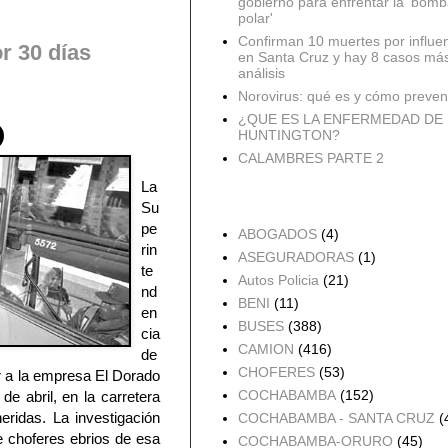
gobierno para enfrentar la 'bomb
polar'
Confirman 10 muertes por influe
r 30 días
en Santa Cruz y hay 8 casos má
análisis
Norovirus: qué es y cómo preveni
¿QUE ES LA ENFERMEDAD DE
HUNTINGTON?
CALAMBRES PARTE 2
La
Su
Accidentes por Orden
pe
ABOGADOS
(4)
rin
ASEGURADORAS
(1)
te
Autos Policia
(21)
nd
BENI
(11)
en
BUSES
(388)
cia
CAMION
(416)
de
CHOFERES
(53)
r a la empresa El Dorado
COCHABAMBA
(152)
e abril, en la carretera
ridas. La investigación
COCHABAMBA - SANTA CRUZ
(
 choferes ebrios de esa
COCHABAMBA-ORURO
(45)