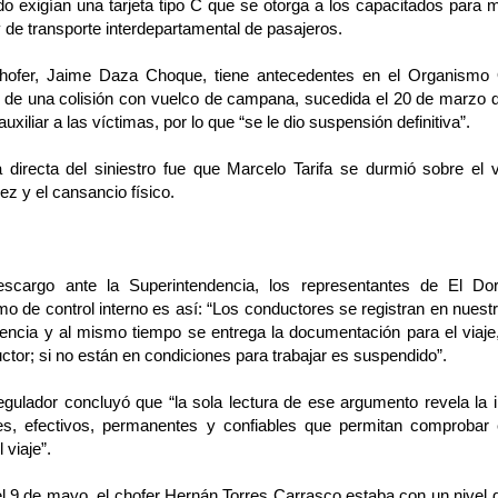
o exigían una tarjeta tipo C que se otorga a los capacitados para m
y de transporte interdepartamental de pasajeros.
chofer, Jaime Daza Choque, tiene antecedentes en el Organismo 
o de una colisión con vuelco de campana, sucedida el 20 de marzo 
auxiliar a las víctimas, por lo que “se le dio suspensión definitiva”.
 directa del siniestro fue que Marcelo Tarifa se durmió sobre el 
z y el cansancio físico.
cargo ante la Superintendencia, los representantes de El Do
 de control interno es así: “Los conductores se registran en nuestr
encia y al mismo tiempo se entrega la documentación para el viaje,
ctor; si no están en condiciones para trabajar es suspendido”.
egulador concluyó que “la sola lectura de ese argumento revela la i
es, efectivos, permanentes y confiables que permitan comprobar 
 viaje”.
el 9 de mayo, el chofer Hernán Torres Carrasco estaba con un nivel 