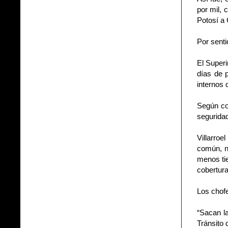
por mil, 
Potosí a 
Por sent
El Superi
días de 
internos 
Según co
segurida
Villarro
común, n
menos tie
cobertura
Los chofe
“Sacan la
Tránsito 