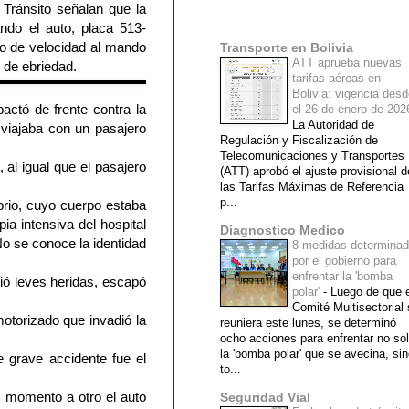
 Tránsito señalan que la
Mi lista de blogs
ndo el auto, placa 513-
o de velocidad al mando
Transporte en Bolivia
ATT aprueba nuevas
 de ebriedad.
tarifas aéreas en
Bolivia: vigencia des
pactó de frente contra la
el 26 de enero de 20
La Autoridad de
viajaba con un pasajero
Regulación y Fiscalización de
Telecomunicaciones y Transportes
 al igual que el pasajero
(ATT) aprobó el ajuste provisional d
las Tarifas Máximas de Referencia
p...
brio, cuyo cuerpo estaba
ia intensiva del hospital
Diagnostico Medico
o se conoce la identidad
8 medidas determina
por el gobierno para
enfrentar la 'bomba
rió leves heridas, escapó
polar'
-
Luego de que e
Comité Multisectorial
otorizado que invadió la
reuniera este lunes, se determinó
ocho acciones para enfrentar no so
la 'bomba polar' que se avecina, si
 grave accidente fue el
to...
 momento a otro el auto
Seguridad Vial