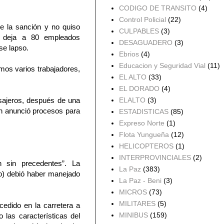
CODIGO DE TRANSITO
(4)
Control Policial
(22)
e la sanción y no quiso
CULPABLES
(3)
e deja a 80 empleados
DESAGUADERO
(3)
se lapso.
Ebrios
(4)
Educacion y Seguridad Vial
(11)
mos varios trabajadores,
EL ALTO
(33)
EL DORADO
(4)
ELALTO
(3)
asajeros, después de una
én anunció procesos para
ESTADISTICAS
(85)
Expreso Norte
(1)
Flota Yungueña
(12)
HELICOPTEROS
(1)
INTERPROVINCIALES
(2)
n sin precedentes”. La
La Paz
(383)
evo) debió haber manejado
La Paz - Beni
(3)
MICROS
(73)
MILITARES
(5)
cedido en la carretera a
MINIBUS
(159)
 las características del