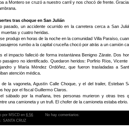
ba a Montero se cruzó a nuestro carril y nos chocó de frente. Gracias
Zambrana.
ertes tras choque en San Julián
o pasado, un accidente ocurrido en la carretera cerca a San Juli
 muertas y cuatro heridas.
se produjo en horas de la noche en la comunidad Villa Paraíso, cua
pasajeros rumbo a la capital cruceña chocó por atrás a un camión c
s el impacto falleció de forma instantánea Benigno Zárate. Dos h
o pasajero no identificado. Quedaron heridos: Porfirio Ríos, Vicent
ejandro y María Méndez Ordóñez, que fueron trasladadas a San
iban atención médica.
 de la vagoneta, Agustín Calle Choque, y el del trailer, Esteban S
s hoy por el fiscal Guillermo Claros.
el sábado por la mañana, tres personas murieron y otras tres q
tre una camioneta y un trufi. El chofer de la camioneta estaba ebrio.
o por
MSCD
en
6:56
No hay comentarios:
s:
SANTA CRUZ