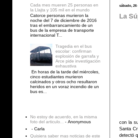
Cada mes mueren 25 personas en
sábado, 26
la Llajta y 105 mil en el mundo
La Sú
Catorce personas murieron la
noche del 7 de diciembre de 2016
tras el embarrancamiento de un
bus de la empresa de transporte
internacional T...
Tragedia en el bus
escolar: confirman
explosión de garrafa y
Arce pide investigación
exhaustiva
En horas de la tarde del miércoles,
cinco estudiantes murieron
calcinados y otros ocho resultaron
heridos en un voraz incendio de un
bus es...
COMENTARIOS
No estoy de acuerdo, en la misma
foto del articulo...
- Anonymous
con la su
Santa Cr
- Carla
detectó 
Quisiera saber mas noticias de este