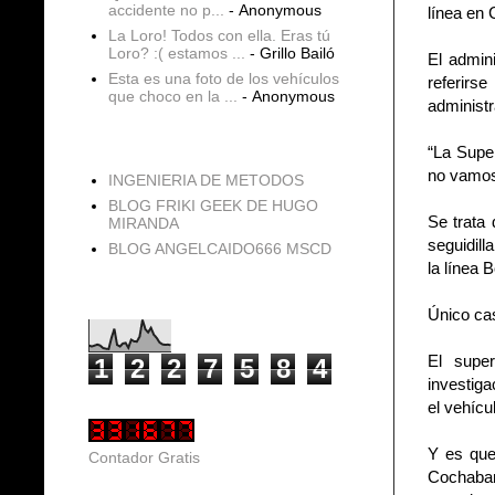
accidente no p...
- Anonymous
línea en
La Loro! Todos con ella. Eras tú
Loro? :( estamos ...
- Grillo Bailó
El admin
Esta es una foto de los vehículos
referir
que choco en la ...
- Anonymous
administr
blogs
“La Supe
no vamos
INGENIERIA DE METODOS
BLOG FRIKI GEEK DE HUGO
Se trata
MIRANDA
seguidill
BLOG ANGELCAIDO666 MSCD
la línea B
Vistas de página en total
Único ca
El super
1
2
2
7
5
8
4
investiga
el vehícu
Y es que
Contador Gratis
Cochabam