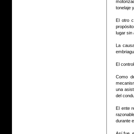
motorizad
tonelaje 
El otro 
propósit
lugar sin 
La causa
embriague
El control
Como des
mecanismo
una asist
del condu
El ente r
razonabl
durante el
Así fue, 