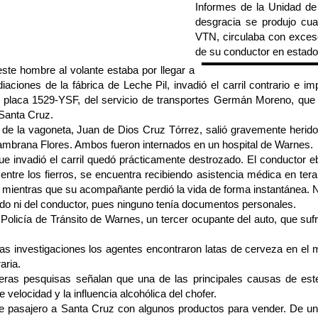
Informes de la Unidad de
desgracia se produjo cua
VTN, circulaba con exces
de su conductor en estado
ste hombre al volante estaba por llegar a
iaciones de la fábrica de Leche Pil, invadió el carril contrario e im
 placa 1529-YSF, del servicio de transportes Germán Moreno, que 
Santa Cruz.
 de la vagoneta, Juan de Dios Cruz Tórrez, salió gravemente herido,
Zambrana Flores. Ambos fueron internados en un hospital de Warnes.
ue invadió el carril quedó prácticamente destrozado. El conductor e
entre los fierros, se encuentra recibiendo asistencia médica en terap
mientras que su acompañante perdió la vida de forma instantánea. N
cido ni del conductor, pues ninguno tenía documentos personales.
Policía de Tránsito de Warnes, un tercer ocupante del auto, que suf
as investigaciones los agentes encontraron latas de cerveza en el m
aria.
eras pesquisas señalan que una de las principales causas de este
 velocidad y la influencia alcohólica del chofer.
de pasajero a Santa Cruz con algunos productos para vender. De un