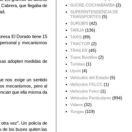
SUCRE-COCHABAMBA
(2)
l Cabrera, que llegaba de
ad.
SUPERINTENDENCIA DE
TRANSPORTES
(5)
SURUBIS
(42)
TARIJA
(136)
presa El Dorado tiene 15
TAXIS
(89)
e personal y mecanismos
TRACTOR
(2)
TRAILER
(45)
Trans Bustillos
(2)
esas adopten medidas de
Turistas
(1)
Uyuni
(4)
Vehiculos del Estado
(5)
ue nos exige un sentido
Vehiculos FELCC
(1)
sos mecanismos, pero al
Vehiculos Felcn
(1)
encian que ella misma da
Vehiculos Particulares
(894)
Videos
(32)
Yungas
(119)
 otra vez”. Un policía de
Archivo del blog
s de los buses quiten las