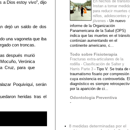
En hechos de tránsito
 a Dios estoy vivo”, dijo
Instan a tomar medid
para reducir muertes 
niños, adolescentes y
jóvenes
-
Un nuevo
informe de la Organización
án dejó un saldo de dos
Panamericana de la Salud (OPS)
indica que las muertes en el tránsit
ndo una vagoneta que iba
continúan aumentando en el
argado con troncas.
continente americano, c...
Todo sobre Fisioterapia
oras después murió
Fracturas extra-articulares de la
e Mocuño, Verónica
rodilla - Clasificación de Salter y
ta Cruz, para que
Harris Parte 3
-
Tipo V. Se trata de
traumatismo fisario por compresión
cuya existencia es controvertida. E
diagnóstico es siempre retrospecti
alazar Poquiviquí, serán
por la aparición de ci...
uedaron heridas tras el
Odontologia Preventiva
-
Diagnostico Medico
8 medidas determinadas por el