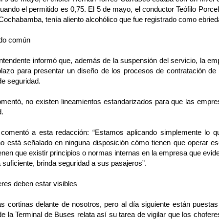
cuando el permitido es 0,75. El 5 de mayo, el conductor Teófilo Porce
Cochabamba, tenía aliento alcohólico que fue registrado como ebried
ido común
ntendente informó que, además de la suspensión del servicio, la em
plazo para presentar un diseño de los procesos de contratación d
de seguridad.
mentó, no existen lineamientos estandarizados para que las empr
d.
el comentó a esta redacción: “Estamos aplicando simplemente lo q
o está señalado en ninguna disposición cómo tienen que operar e
nen que existir principios o normas internas en la empresa que evid
 suficiente, brinda seguridad a sus pasajeros”.
res deben estar visibles
s cortinas delante de nosotros, pero al día siguiente están puestas
de la Terminal de Buses relata así su tarea de vigilar que los chofere