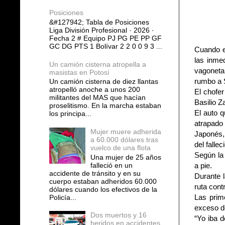
Posiciones
&#127942; Tabla de Posiciones
Liga División Profesional · 2026 ·
Fecha 2 # Equipo PJ PG PE PP GF
GC DG PTS 1 Bolívar 2 2 0 0 9 3 ...
Cuando e
las inmed
Un camión cisterna atropella a
vagoneta
masistas en Potosí
rumbo a 
Un camión cisterna de diez llantas
atropelló anoche a unos 200
El chofer
militantes del MAS que hacían
Basilio 
proselitismo. En la marcha estaban
El auto q
los principa...
atrapado 
Mujer muere adherida
Japonés, 
a 60.000 dólares tras
del falle
vuelco de una flota
Según la 
Una mujer de 25 años
falleció en un
a pie.
accidente de tránsito y en su
Durante l
cuerpo estaban adheridos 60.000
ruta contr
dólares cuando los efectivos de la
Las prim
Policía...
exceso de
Dos muertos y 16
“Yo iba 
heridos en accidentes