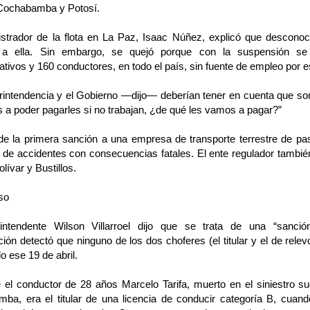
 Cochabamba y Potosí.
istrador de la flota en La Paz, Isaac Núñez, explicó que desconoc
se a ella. Sin embargo, se quejó porque con la suspensión s
ativos y 160 conductores, en todo el país, sin fuente de empleo por e
rintendencia y el Gobierno —dijo— deberían tener en cuenta que so
 a poder pagarles si no trabajan, ¿de qué les vamos a pagar?”
 de la primera sanción a una empresa de transporte terrestre de p
a de accidentes con consecuencias fatales. El ente regulador tambi
olívar y Bustillos.
so
intendente Wilson Villarroel dijo que se trata de una “sanció
ción detectó que ninguno de los dos choferes (el titular y el de rel
lo ese 19 de abril.
 el conductor de 28 años Marcelo Tarifa, muerto en el siniestro su
ba, era el titular de una licencia de conducir categoría B, cuando