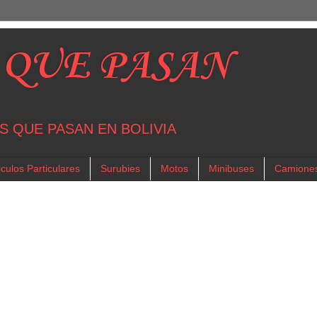
 QUE PASAN
S QUE PASAN EN BOLIVIA
culos Particulares
Surubies
Motos
Minibuses
Camione