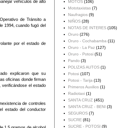
anejar vehículos de alto
MOTOS
(106)
Mototaxistas
(7)
Naufragios
(9)
Operativo de Tránsito a
NIÑOS
(28)
de 1994, cuando fugó del
NOTAS DE INTERES
(105)
Oruro
(276)
Oruro - Cochabamba
(11)
volante por el estado de
Oruro - La Paz
(127)
Oruro - Potosi
(51)
Pando
(3)
POLIZAS AUTOS
(1)
rado explicaron que su
Potosi
(107)
as oficinas donde firman
Potosi - Tarija
(13)
 verificándose el estado
Primeros Auxilios
(1)
Radiotaxi
(1)
SANTA CRUZ
(451)
nexistencia de controles
SANTA CRUZ - BENI
(3)
el estado del conductor
SEGUROS
(7)
SUCRE
(81)
SUCRE - POTOSI
(9)
de 1,5 gramos de alcohol