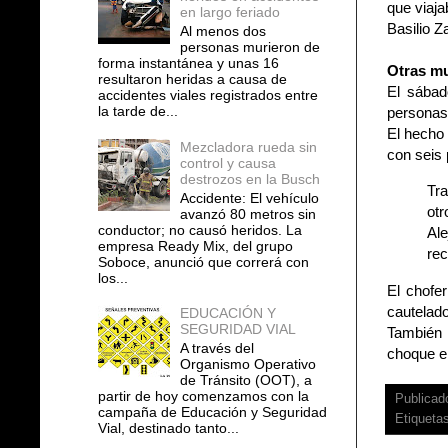
que viaja
en largo feriado
Basilio 
Al menos dos
personas murieron de
forma instantánea y unas 16
Otras mu
resultaron heridas a causa de
El sábad
accidentes viales registrados entre
la tarde de...
personas
El hecho 
Mezcladora rueda sin
con seis 
control y causa
destrozos en la Busch
Tra
Accidente: El vehículo
otr
avanzó 80 metros sin
conductor; no causó heridos. La
Al
empresa Ready Mix, del grupo
rec
Soboce, anunció que correrá con
los...
El chofer
cautelado
EDUCACIÓN Y
SEGURIDAD VIAL
También 
A través del
choque en
Organismo Operativo
de Tránsito (OOT), a
partir de hoy comenzamos con la
Publicad
campaña de Educación y Seguridad
Etiqueta
Vial, destinado tanto...