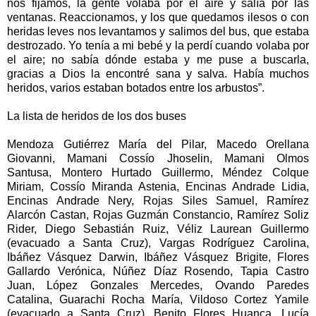
nos fijamos, la gente volaba por el aire y salía por las
ventanas. Reaccionamos, y los que quedamos ilesos o con
heridas leves nos levantamos y salimos del bus, que estaba
destrozado. Yo tenía a mi bebé y la perdí cuando volaba por
el aire; no sabía dónde estaba y me puse a buscarla,
gracias a Dios la encontré sana y salva. Había muchos
heridos, varios estaban botados entre los arbustos”.
La lista de heridos de los dos buses
Mendoza Gutiérrez María del Pilar, Macedo Orellana
Giovanni, Mamani Cossío Jhoselin, Mamani Olmos
Santusa, Montero Hurtado Guillermo, Méndez Colque
Miriam, Cossío Miranda Astenia, Encinas Andrade Lidia,
Encinas Andrade Nery, Rojas Siles Samuel, Ramírez
Alarcón Castan, Rojas Guzmán Constancio, Ramírez Soliz
Rider, Diego Sebastián Ruiz, Véliz Laurean Guillermo
(evacuado a Santa Cruz), Vargas Rodríguez Carolina,
Ibáñez Vásquez Darwin, Ibáñez Vásquez Brigite, Flores
Gallardo Verónica, Núñez Díaz Rosendo, Tapia Castro
Juan, López Gonzales Mercedes, Ovando Paredes
Catalina, Guarachi Rocha María, Vildoso Cortez Yamile
(evacuado a Santa Cruz), Benito Flores Huanca, Lucía