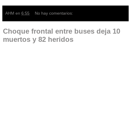
AHM
en
6:55
No hay comentarios:
Choque frontal entre buses deja 10
muertos y 82 heridos