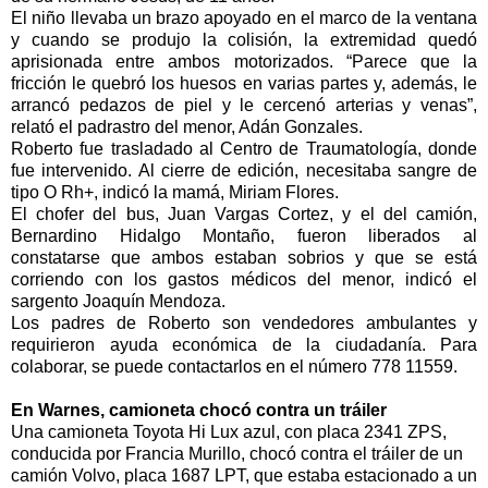
El niño llevaba un brazo apoyado en el marco de la ventana
y cuando se produjo la colisión, la extremidad quedó
aprisionada entre ambos motorizados. “Parece que la
fricción le quebró los huesos en varias partes y, además, le
arrancó pedazos de piel y le cercenó arterias y venas”,
relató el padrastro del menor, Adán Gonzales.
Roberto fue trasladado al Centro de Traumatología, donde
fue intervenido. Al cierre de edición, necesitaba sangre de
tipo O Rh+, indicó la mamá, Miriam Flores.
El chofer del bus, Juan Vargas Cortez, y el del camión,
Bernardino Hidalgo Montaño, fueron liberados al
constatarse que ambos estaban sobrios y que se está
corriendo con los gastos médicos del menor, indicó el
sargento Joaquín Mendoza.
Los padres de Roberto son vendedores ambulantes y
requirieron ayuda económica de la ciudadanía. Para
colaborar, se puede contactarlos en el número 778 11559.
En Warnes, camioneta chocó contra un tráiler
Una camioneta Toyota Hi Lux azul, con placa 2341 ZPS,
conducida por Francia Murillo, chocó contra el tráiler de un
camión Volvo, placa 1687 LPT, que estaba estacionado a un