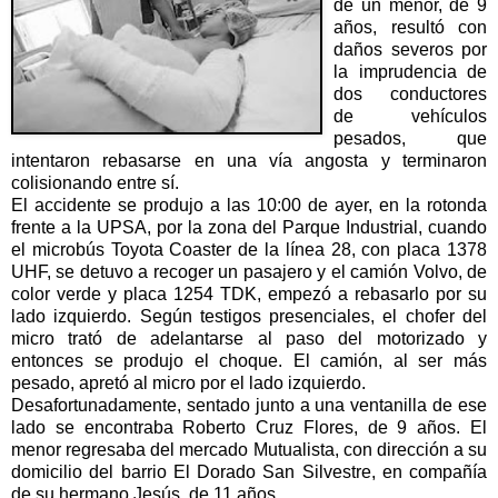
de un menor, de 9
años, resultó con
daños severos por
la imprudencia de
dos conductores
de vehículos
pesados, que
intentaron rebasarse en una vía angosta y terminaron
colisionando entre sí.
El accidente se produjo a las 10:00 de ayer, en la rotonda
frente a la UPSA, por la zona del Parque Industrial, cuando
el microbús Toyota Coaster de la línea 28, con placa 1378
UHF, se detuvo a recoger un pasajero y el camión Volvo, de
color verde y placa 1254 TDK, empezó a rebasarlo por su
lado izquierdo. Según testigos presenciales, el chofer del
micro trató de adelantarse al paso del motorizado y
entonces se produjo el choque. El camión, al ser más
pesado, apretó al micro por el lado izquierdo.
Desafortunadamente, sentado junto a una ventanilla de ese
lado se encontraba Roberto Cruz Flores, de 9 años. El
menor regresaba del mercado Mutualista, con dirección a su
domicilio del barrio El Dorado San Silvestre, en compañía
de su hermano Jesús, de 11 años.