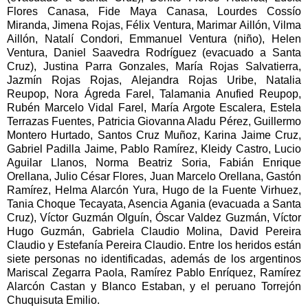
Flores Canasa, Fide Maya Canasa, Lourdes Cossío
Miranda, Jimena Rojas, Félix Ventura, Marimar Aillón, Vilma
Aillón, Natalí Condori, Emmanuel Ventura (niño), Helen
Ventura, Daniel Saavedra Rodríguez (evacuado a Santa
Cruz), Justina Parra Gonzales, María Rojas Salvatierra,
Jazmín Rojas Rojas, Alejandra Rojas Uribe, Natalia
Reupop, Nora Ágreda Farel, Talamania Anufied Reupop,
Rubén Marcelo Vidal Farel, María Argote Escalera, Estela
Terrazas Fuentes, Patricia Giovanna Aladu Pérez, Guillermo
Montero Hurtado, Santos Cruz Muñoz, Karina Jaime Cruz,
Gabriel Padilla Jaime, Pablo Ramírez, Kleidy Castro, Lucio
Aguilar Llanos, Norma Beatriz Soria, Fabián Enrique
Orellana, Julio César Flores, Juan Marcelo Orellana, Gastón
Ramírez, Helma Alarcón Yura, Hugo de la Fuente Virhuez,
Tania Choque Tecayata, Asencia Agania (evacuada a Santa
Cruz), Víctor Guzmán Olguín, Óscar Valdez Guzmán, Víctor
Hugo Guzmán, Gabriela Claudio Molina, David Pereira
Claudio y Estefanía Pereira Claudio. Entre los heridos están
siete personas no identificadas, además de los argentinos
Mariscal Zegarra Paola, Ramírez Pablo Enríquez, Ramírez
Alarcón Castan y Blanco Estaban, y el peruano Torrejón
Chuquisuta Emilio.