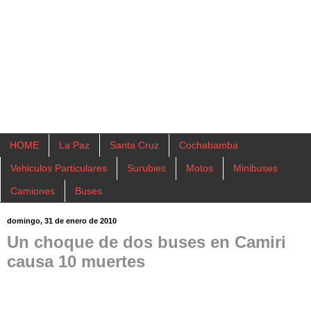
HOME
La Paz
Santa Cruz
Cochabamba
Vehiculos Particulares
Surubies
Motos
Minibuses
Camiones
Buses
domingo, 31 de enero de 2010
Un choque de dos buses en Camiri
causa 10 muertes