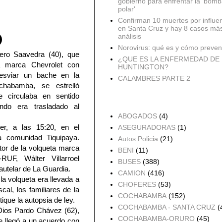
gobierno para enfrentar la 'bomb
polar'
Confirman 10 muertes por influe
en Santa Cruz y hay 8 casos má
análisis
Norovirus: qué es y cómo preveni
lero Saavedra (40), que
¿QUE ES LA ENFERMEDAD DE
a marca Chevrolet con
HUNTINGTON?
esviar un bache en la
CALAMBRES PARTE 2
chabamba, se estrelló
e circulaba en sentido
Accidentes por Orden
ando era trasladado al
ABOGADOS
(4)
er, a las 15:20, en el
ASEGURADORAS
(1)
a comunidad Tiquipaya.
Autos Policia
(21)
ctor de la volqueta marca
BENI
(11)
RUF, Wálter Villarroel
BUSES
(388)
cautelar de La Guardia.
CAMION
(416)
a volqueta era llevada a
CHOFERES
(53)
cal, los familiares de la
COCHABAMBA
(152)
ique la autopsia de ley.
COCHABAMBA - SANTA CRUZ
(
Dios Pardo Chávez (62),
COCHABAMBA-ORURO
(45)
re llegó a un acuerdo con