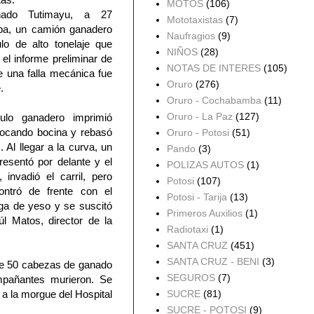
MOTOS
(106)
nado Tutimayu, a 27
Mototaxistas
(7)
ba, un camión ganadero
Naufragios
(9)
ulo de alto tonelaje que
NIÑOS
(28)
el informe preliminar de
NOTAS DE INTERES
(105)
e una falla mecánica fue
Oruro
(276)
.
Oruro - Cochabamba
(11)
Oruro - La Paz
(127)
culo ganadero imprimió
 tocando bocina y rebasó
Oruro - Potosi
(51)
. Al llegar a la curva, un
Pando
(3)
resentó por delante y el
POLIZAS AUTOS
(1)
 invadió el carril, pero
Potosi
(107)
ontró de frente con el
Potosi - Tarija
(13)
ga de yeso y se suscitó
Primeros Auxilios
(1)
úl Matos, director de la
Radiotaxi
(1)
SANTA CRUZ
(451)
SANTA CRUZ - BENI
(3)
te 50 cabezas de ganado
SEGUROS
(7)
pañantes murieron. Se
 a la morgue del Hospital
SUCRE
(81)
SUCRE - POTOSI
(9)