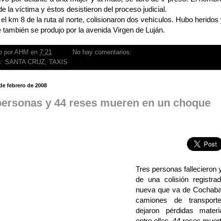
 de la víctima y éstos desistieron del proceso judicial.
 el km 8 de la ruta al norte, colisionaron dos vehículos. Hubo heridos
 también se produjo por la avenida Virgen de Luján.
o por
AHM
en
7:21
No hay comentarios:
s:
SANTA CRUZ
,
TAXIS
 de febrero de 2008
personas y 44 reses mueren en un choque
Tres personas fallecieron 
de una colisión registra
nueva que va de Cochab
camiones de transpor
dejaron pérdidas materi
entre ellas, 44 reses muer