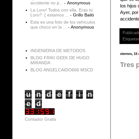
accidente no p...
- Anonymous
los hijos
La Loro! Todos con ella. Eras tú
Ayer, por
Loro? :( estamos ...
- Grillo Bailó
accidente
Esta es una foto de los vehículos
que choco en la ...
- Anonymous
Publicad
Etiqueta
blogs
INGENIERIA DE METODOS
viernes, 15
BLOG FRIKI GEEK DE HUGO
MIRANDA
Tres 
BLOG ANGELCAIDO666 MSCD
Vistas de página en total
u
n
d
e
f
i
n
e
d
Contador Gratis