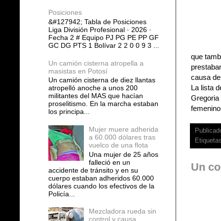
Posiciones
&#127942; Tabla de Posiciones
Liga División Profesional · 2026 ·
Fecha 2 # Equipo PJ PG PE PP GF
GC DG PTS 1 Bolívar 2 2 0 0 9 3 ...
que tambi
Un camión cisterna atropella a
prestaban
masistas en Potosí
causa de
Un camión cisterna de diez llantas
La lista 
atropelló anoche a unos 200
militantes del MAS que hacían
Gregoria
proselitismo. En la marcha estaban
femenino
los principa...
Mujer muere adherida
Publicad
a 60.000 dólares tras
Etiqueta
vuelco de una flota
Una mujer de 25 años
falleció en un
Un con
accidente de tránsito y en su
cuerpo estaban adheridos 60.000
dólares cuando los efectivos de la
Policía...
Mezcladora rueda sin
control y causa