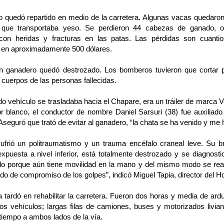
o quedó repartido en medio de la carretera. Algunas vacas quedaron
 que transportaba yeso. Se perdieron 44 cabezas de ganado, ot
con heridas y fracturas en las patas. Las pérdidas son cuanti
 en aproximadamente 500 dólares.
n ganadero quedó destrozado. Los bomberos tuvieron que cortar p
 cuerpos de las personas fallecidas.
o vehículo se trasladaba hacia el Chapare, era un tráiler de marca 
r blanco, el conductor de nombre Daniel Sarsuri (38) fue auxiliado 
seguró que trató de evitar al ganadero, “la chata se ha venido y me h
sufrió un politraumatismo y un trauma encéfalo craneal leve. Su b
expuesta a nivel inferior, está totalmente destrozado y se diagnost
ido porque aún tiene movilidad en la mano y del mismo modo se rea
ado de compromiso de los golpes”, indicó Miguel Tapia, director del H
a tardó en rehabilitar la carretera. Fueron dos horas y media de arduo
los vehículos; largas filas de camiones, buses y motorizados livi
tiempo a ambos lados de la vía.