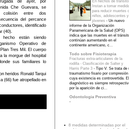
ugada de ayer, por
En hechos de tránsito
Instan a tomar medid
enida Che Guevara, se
para reducir muertes 
 colisión entre dos
niños, adolescentes y
ecuencia del percance
jóvenes
-
Un nuevo
conductores, identificado
informe de la Organización
Panamericana de la Salud (OPS)
r (40).
indica que las muertes en el tránsit
l hecho están siendo
continúan aumentando en el
rganismo Operativo de
continente americano, c...
 Plan Tres Mil. El cuerpo
Todo sobre Fisioterapia
 a la morgue del hospital
Fracturas extra-articulares de la
onde sus familiares lo
rodilla - Clasificación de Salter y
Harris Parte 3
-
Tipo V. Se trata de
ron heridos Ronald Tarqui
traumatismo fisario por compresión
cuya existencia es controvertida. E
a (66) fue atropellado en
diagnóstico es siempre retrospecti
por la aparición de ci...
Odontologia Preventiva
-
Diagnostico Medico
8 medidas determinadas por el