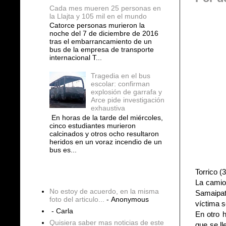
Cada mes mueren 25 personas en
la Llajta y 105 mil en el mundo
Catorce personas murieron la
noche del 7 de diciembre de 2016
tras el embarrancamiento de un
bus de la empresa de transporte
internacional T...
Tragedia en el bus
escolar: confirman
explosión de garrafa y
Arce pide investigación
exhaustiva
En horas de la tarde del miércoles,
cinco estudiantes murieron
calcinados y otros ocho resultaron
heridos en un voraz incendio de un
bus es...
Torrico (
COMENTARIOS
La camion
No estoy de acuerdo, en la misma
Samaipata
foto del articulo...
- Anonymous
víctima s
- Carla
En otro 
Quisiera saber mas noticias de este
que se ll