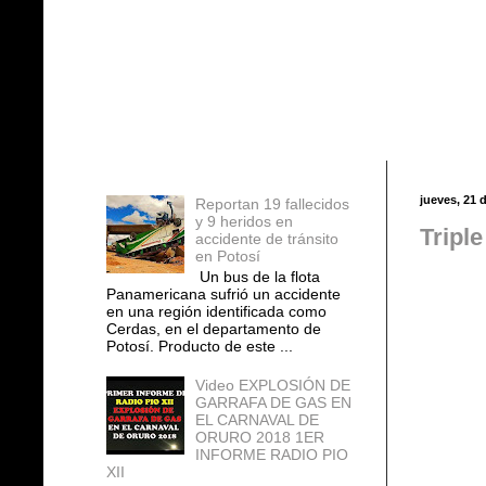
Entradas populares
jueves, 21 
Reportan 19 fallecidos
y 9 heridos en
Tripl
accidente de tránsito
en Potosí
Un bus de la flota
Panamericana sufrió un accidente
en una región identificada como
Cerdas, en el departamento de
Potosí. Producto de este ...
Video EXPLOSIÓN DE
GARRAFA DE GAS EN
EL CARNAVAL DE
ORURO 2018 1ER
INFORME RADIO PIO
XII