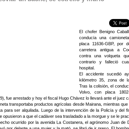
El chofer Benigno Cabal
conducía una camionet
placa 11636-GBP, por d
carretera antigua a Co
contra una volqueta qu
contrario y falleció cu
hospital.
El accidente sucedió ay
kilómetro 35, zona de l
Tras la colisión, el condu
Volvo, con placa 1802-
39), fue arrestado y hoy el fiscal Hugo Chávez lo llevará ante el juez 
eta transportaba productos agrícolas desde Mairana, mientras que l
 para ser alquilada. Luego de la intervención de la Policía y del fis
e opusieron a que el cadáver sea trasladado a la morgue y se le pract
hecho ocurrido por la avenida La Costanera, el agrónomo Juan de 
evó por delante a una mujer y la mató, se libró de ir preso. El homb