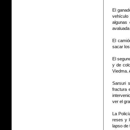
El ganad
vehículo
algunas 
avaluada
El camió
sacar los
El segund
y de colo
Viedma. A
Sarsuri 
fractura 
interven
ver el gr
La Policí
reses y 
lapso de 