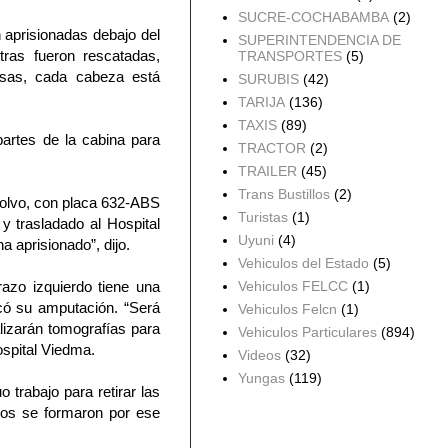
SUCRE-COCHABAMBA
(2)
 aprisionadas debajo del
SUPERINTENDENCIA DE
ras fueron rescatadas,
TRANSPORTES
(5)
osas, cada cabeza está
SURUBIS
(42)
TARIJA
(136)
TAXIS
(89)
artes de la cabina para
TRACTOR
(2)
TRAILER
(45)
Trans Bustillos
(2)
Volvo, con placa 632-ABS
Turistas
(1)
y trasladado al Hospital
Uyuni
(4)
a aprisionado”, dijo.
Vehiculos del Estado
(5)
razo izquierdo tiene una
Vehiculos FELCC
(1)
icó su amputación. “Será
Vehiculos Felcn
(1)
lizarán tomografías para
Vehiculos Particulares
(894)
ospital Viedma.
Videos
(32)
Yungas
(119)
 trabajo para retirar las
anos se formaron por ese
Archivo del blog