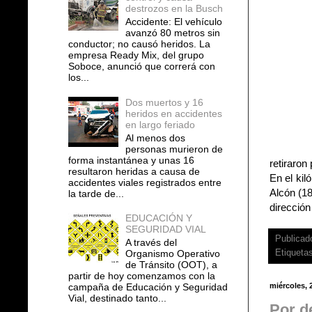
destrozos en la Busch
Accidente: El vehículo
avanzó 80 metros sin
conductor; no causó heridos. La
empresa Ready Mix, del grupo
Soboce, anunció que correrá con
los...
Dos muertos y 16
heridos en accidentes
en largo feriado
Al menos dos
personas murieron de
forma instantánea y unas 16
retiraron
resultaron heridas a causa de
En el kil
accidentes viales registrados entre
Alcón (18
la tarde de...
dirección
EDUCACIÓN Y
SEGURIDAD VIAL
Publicad
A través del
Etiqueta
Organismo Operativo
de Tránsito (OOT), a
partir de hoy comenzamos con la
miércoles, 
campaña de Educación y Seguridad
Vial, destinado tanto...
Por d