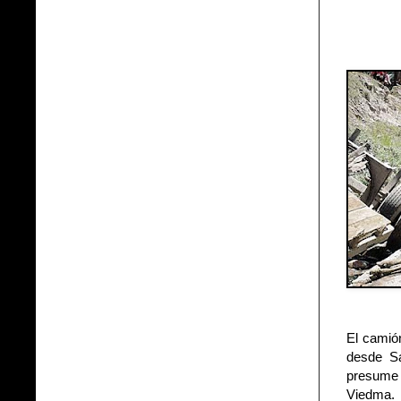
El camió
desde S
presume q
Viedma.