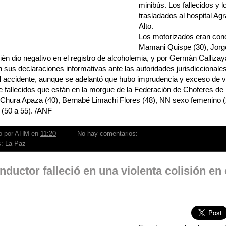
minibús. Los fallecidos y l
trasladados al hospital Ag
Alto.
Los motorizados eran con
Mamani Quispe (30), Jorge
én dio negativo en el registro de alcoholemia, y por Germán Calliza
 sus declaraciones informativas ante las autoridades jurisdiccionales
l accidente, aunque se adelantó que hubo imprudencia y exceso de v
de fallecidos que están en la morgue de la Federación de Choferes de 
 Chura Apaza (40), Bernabé Limachi Flores (48), NN sexo femenino 
 (50 a 55). /ANF
o por
AHM
en
11:20
No hay comentarios:
s:
La Paz
ductor falleció en una violenta colisión en 