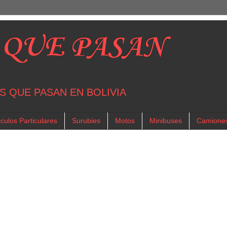
 QUE PASAN
S QUE PASAN EN BOLIVIA
culos Particulares
Surubies
Motos
Minibuses
Camione