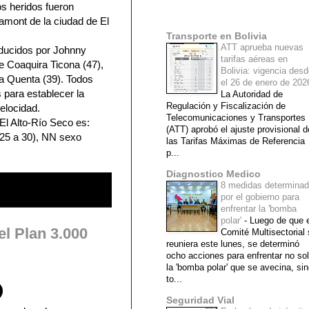
os heridos fueron
Mi lista de blogs
ramont de la ciudad de El
Transporte en Bolivia
ATT aprueba nuevas
ducidos por Johnny
tarifas aéreas en
 Coaquira Ticona (47),
Bolivia: vigencia des
ya Quenta (39). Todos
el 26 de enero de 20
 para establecer la
La Autoridad de
Regulación y Fiscalización de
elocidad.
Telecomunicaciones y Transportes
El Alto-Río Seco es:
(ATT) aprobó el ajuste provisional d
(25 a 30), NN sexo
las Tarifas Máximas de Referencia
p...
Diagnostico Medico
8 medidas determina
por el gobierno para
enfrentar la 'bomba
polar'
-
Luego de que e
el Plan 3.000
Comité Multisectorial
reuniera este lunes, se determinó
ocho acciones para enfrentar no so
la 'bomba polar' que se avecina, si
to...
Seguridad Vial