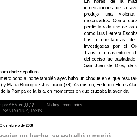
En horas de la madr
inmediaciones de la av
produjo una violenta
motorizados. Como cons
perdió la vida uno de los 
como Luis Herrera Escóba
Las circunstancias de
investigadas por el O
Tránsito con asiento en el
del occiso fue trasladado
San Juan de Dios, de d
 para darle sepultura.
ómetro ocho al norte también ayer, hubo un choque en el que resulta
) y María Rodríguez Justiniano (79). Asimismo, Federico Flores Alac
 de la Pampa de la Isla, en momentos en que cruzaba la avenida.
o por
AHM
en
11:12
No hay comentarios:
s:
SANTA CRUZ
,
TAXIS
20 de febrero de 2008
esviar un bache, se estrelló y murió