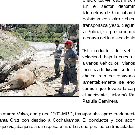
En el sector denomi
kilómetros de Cochabam
colisionó con otro vehíc
transportaba yeso. Según 
la Policía, se presume qu
la causa del fatal accidente
“El conductor del vehí
velocidad, bajó la cuesta
a varios vehículos livianos
motorizado liviano se le p
chofer trató de rebasarlo,
lamentablemente se enc
camión que llevaba la car
el accidente”, informó Ra
Patrulla Caminera.
n marca Volvo, con placa 1300-MRD, transportaba aproximadamen
anta Cruz con destino a Cochabamba. El conductor y dos acom
ue viajaba junto a su esposa e hija. Los cuerpos fueron trasladados