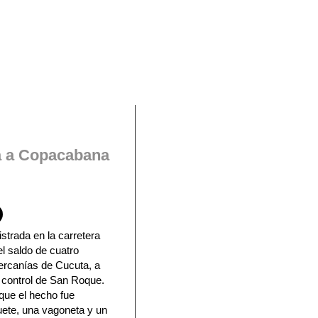
En Facebook
ta a Copacabana
istrada en la carretera
l saldo de cuatro
ercanías de Cucuta, a
e control de San Roque.
 que el hecho fue
uete, una vagoneta y un