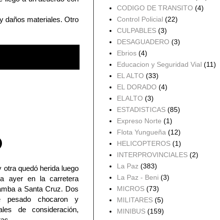
CODIGO DE TRANSITO
(4)
Control Policial
(22)
 y daños materiales. Otro
CULPABLES
(3)
DESAGUADERO
(3)
Ebrios
(4)
Educacion y Seguridad Vial
(11)
EL ALTO
(33)
EL DORADO
(4)
ELALTO
(3)
ESTADISTICAS
(85)
Expreso Norte
(1)
Flota Yungueña
(12)
HELICOPTEROS
(1)
INTERPROVINCIALES
(2)
La Paz
(383)
y otra quedó herida luego
La Paz - Beni
(3)
da ayer en la carretera
amba a Santa Cruz. Dos
MICROS
(73)
te pesado chocaron y
MILITARES
(5)
ales de consideración,
MINIBUS
(159)
tas.