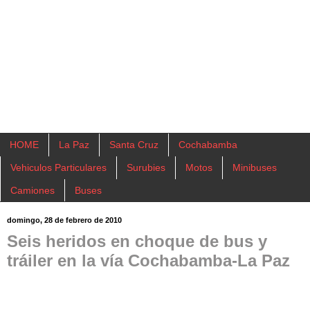
HOME
La Paz
Santa Cruz
Cochabamba
Vehiculos Particulares
Surubies
Motos
Minibuses
Camiones
Buses
domingo, 28 de febrero de 2010
Seis heridos en choque de bus y
tráiler en la vía Cochabamba-La Paz