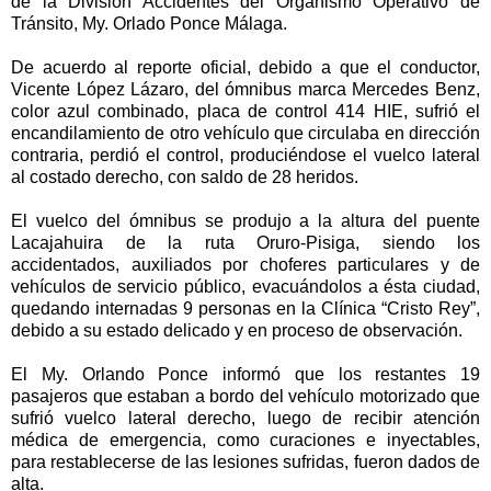
de la División Accidentes del Organismo Operativo de
Tránsito, My. Orlado Ponce Málaga.
De acuerdo al reporte oficial, debido a que el conductor,
Vicente López Lázaro, del ómnibus marca Mercedes Benz,
color azul combinado, placa de control 414 HIE, sufrió el
encandilamiento de otro vehículo que circulaba en dirección
contraria, perdió el control, produciéndose el vuelco lateral
al costado derecho, con saldo de 28 heridos.
El vuelco del ómnibus se produjo a la altura del puente
Lacajahuira de la ruta Oruro-Pisiga, siendo los
accidentados, auxiliados por choferes particulares y de
vehículos de servicio público, evacuándolos a ésta ciudad,
quedando internadas 9 personas en la Clínica “Cristo Rey”,
debido a su estado delicado y en proceso de observación.
El My. Orlando Ponce informó que los restantes 19
pasajeros que estaban a bordo del vehículo motorizado que
sufrió vuelco lateral derecho, luego de recibir atención
médica de emergencia, como curaciones e inyectables,
para restablecerse de las lesiones sufridas, fueron dados de
alta.