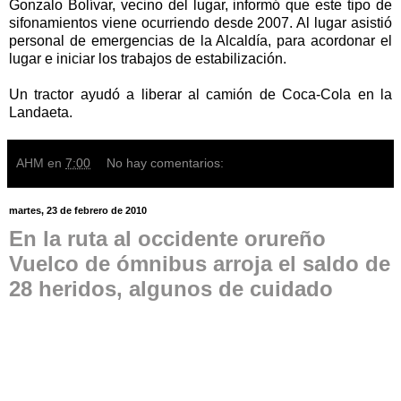
Gonzalo Bolívar, vecino del lugar, informó que este tipo de
sifonamientos viene ocurriendo desde 2007. Al lugar asistió
personal de emergencias de la Alcaldía, para acordonar el
lugar e iniciar los trabajos de estabilización.
Un tractor ayudó a liberar al camión de Coca-Cola en la
Landaeta.
AHM
en
7:00
No hay comentarios:
martes, 23 de febrero de 2010
En la ruta al occidente orureño
Vuelco de ómnibus arroja el saldo de
28 heridos, algunos de cuidado