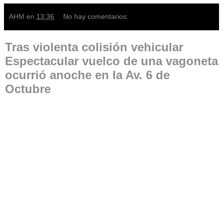
AHM
en
13:36
No hay comentarios:
Tras violenta colisión vehicular
Espectacular vuelco de una vagoneta
ocurrió anoche en la Av. 6 de
Octubre