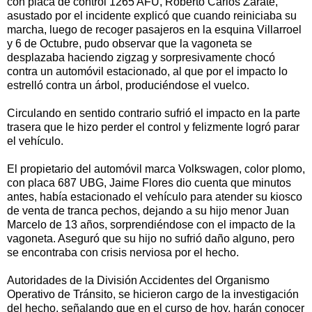
con placa de control 1265 AFU, Roberto Carlos Zárate,
asustado por el incidente explicó que cuando reiniciaba su
marcha, luego de recoger pasajeros en la esquina Villarroel
y 6 de Octubre, pudo observar que la vagoneta se
desplazaba haciendo zigzag y sorpresivamente chocó
contra un automóvil estacionado, al que por el impacto lo
estrelló contra un árbol, produciéndose el vuelco.
Circulando en sentido contrario sufrió el impacto en la parte
trasera que le hizo perder el control y felizmente logró parar
el vehículo.
El propietario del automóvil marca Volkswagen, color plomo,
con placa 687 UBG, Jaime Flores dio cuenta que minutos
antes, había estacionado el vehículo para atender su kiosco
de venta de tranca pechos, dejando a su hijo menor Juan
Marcelo de 13 años, sorprendiéndose con el impacto de la
vagoneta. Aseguró que su hijo no sufrió daño alguno, pero
se encontraba con crisis nerviosa por el hecho.
Autoridades de la División Accidentes del Organismo
Operativo de Tránsito, se hicieron cargo de la investigación
del hecho, señalando que en el curso de hoy, harán conocer