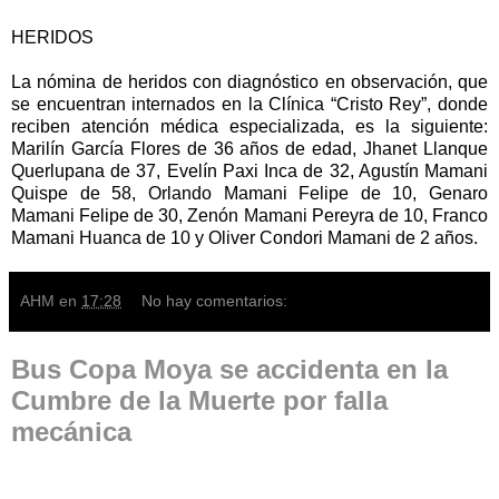
HERIDOS
La nómina de heridos con diagnóstico en observación, que
se encuentran internados en la Clínica “Cristo Rey”, donde
reciben atención médica especializada, es la siguiente:
Marilín García Flores de 36 años de edad, Jhanet Llanque
Querlupana de 37, Evelín Paxi Inca de 32, Agustín Mamani
Quispe de 58, Orlando Mamani Felipe de 10, Genaro
Mamani Felipe de 30, Zenón Mamani Pereyra de 10, Franco
Mamani Huanca de 10 y Oliver Condori Mamani de 2 años.
AHM
en
17:28
No hay comentarios:
Bus Copa Moya se accidenta en la
Cumbre de la Muerte por falla
mecánica