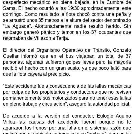
desperfecto mecánico en plena bajada, en la Cumbre de
Sama. El hecho ocurrió a las 19:30 aproximadamente, este
domingo. Como resultado la flota chocó contra una peña y
se arrastró unos 35 metros a la altura del sector denominado
“La Aguada”. Afortunadamente nadie resultó herido. Sin
embargo generó pánico y temor en los 37 ocupantes que
retornaban de Villazón a Tarija.
El director del Organismo Operativo de Tránsito, Gonzalo
Cuellar informó que en el bus viajaban un total de 37
personas, algunas sufrieron golpes leves pero la mayoría
recibió el hecho con un gran susto, ya que poco faltó para
que la flota cayera al precipicio.
“Este accidente fue a consecuencia de las fallas mecánicas
por culpa de los propietarios y conductores que no revisan
permanentemente sus motorizados para no tener esas fallas
en pleno trabajo y circulación”, aseguró la autoridad policial.
De acuerdo a la versión del conductor, Eulogio Aquino
Villca las causas del accidente fueron porque no le
agarraron los frenos, por una falla en el sistema, razón que
motivó que el vehículo se impulse y se “embale”, para evitar