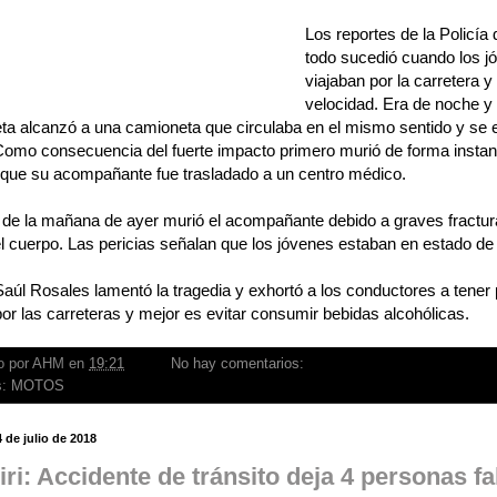
Los reportes de la Policía
todo sucedió cuando los j
viajaban por la carretera y
velocidad. Era de noche y
ta alcanzó a una camioneta que circulaba en el mismo sentido y se es
Como consecuencia del fuerte impacto primero murió de forma instan
 que su acompañante fue trasladado a un centro médico.
de la mañana de ayer murió el acompañante debido a graves fractura
el cuerpo. Las pericias señalan que los jóvenes estaban en estado de
 Saúl Rosales lamentó la tragedia y exhortó a los conductores a tene
por las carreteras y mejor es evitar consumir bebidas alcohólicas.
o por
AHM
en
19:21
No hay comentarios:
s:
MOTOS
4 de julio de 2018
ri: Accidente de tránsito deja 4 personas fa