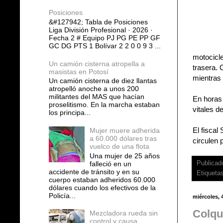
Posiciones
&#127942; Tabla de Posiciones
Liga División Profesional · 2026 ·
Fecha 2 # Equipo PJ PG PE PP GF
GC DG PTS 1 Bolívar 2 2 0 0 9 3 ...
motocicle
Un camión cisterna atropella a
trasera. 
masistas en Potosí
mientras
Un camión cisterna de diez llantas
atropelló anoche a unos 200
militantes del MAS que hacían
En horas 
proselitismo. En la marcha estaban
vitales d
los principa...
El fiscal
Mujer muere adherida
a 60.000 dólares tras
circulen 
vuelco de una flota
Una mujer de 25 años
falleció en un
Publicad
accidente de tránsito y en su
Etiqueta
cuerpo estaban adheridos 60.000
dólares cuando los efectivos de la
Policía...
miércoles, 
Colqui
Mezcladora rueda sin
control y causa