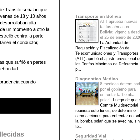
Mi lista de blogs
 de Tránsito señalan que
óvenes de 18 y 19 años
Transporte en Bolivia
ATT aprueba nuevas
 desarrollaban alta
tarifas aéreas en
 de un momento a otro la
Bolivia: vigencia des
trelló contra la parte
el 26 de enero de 20
tánea el conductor,
La Autoridad de
Regulación y Fiscalización de
Telecomunicaciones y Transportes
(ATT) aprobó el ajuste provisional d
s que sufrió en partes
las Tarifas Máximas de Referencia
 ebriedad.
p...
Diagnostico Medico
r prudencia cuando
8 medidas determina
por el gobierno para
enfrentar la 'bomba
polar'
-
Luego de que e
Comité Multisectorial
reuniera este lunes, se determinó
ocho acciones para enfrentar no so
la 'bomba polar' que se avecina, si
to...
llecidas
Seguridad Vial