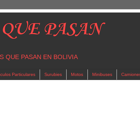
 QUE PASAN
S QUE PASAN EN BOLIVIA
culos Particulares
Surubies
Motos
Minibuses
Camione