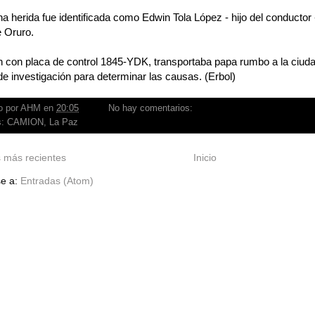
a herida fue identificada como Edwin Tola López - hijo del conductor 
e Oruro.
 con placa de control 1845-YDK, transportaba papa rumbo a la ciuda
e investigación para determinar las causas. (Erbol)
o por
AHM
en
20:05
No hay comentarios:
s:
CAMION
,
La Paz
 más recientes
Inicio
se a:
Entradas (Atom)