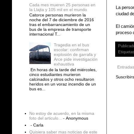
Cada mes mueren 25 personas en
La person
la Llajta y 105 mil en el mundo
ciudad d
Catorce personas murieron la
noche del 7 de diciembre de 2016
tras el embarrancamiento de un
El camión
bus de la empresa de transporte
proceso d
internacional T...
Tragedia en el bus
Publicad
escolar: confirman
Etiqueta
explosión de garrafa y
Arce pide investigación
exhaustiva
Entradas
En horas de la tarde del miércoles,
cinco estudiantes murieron
Suscribir
calcinados y otros ocho resultaron
heridos en un voraz incendio de un
bus es...
COMENTARIOS
No estoy de acuerdo, en la misma
foto del articulo...
- Anonymous
- Carla
Quisiera saber mas noticias de este