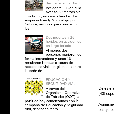
destrozos en la Busch
Accidente: El vehículo
avanzó 80 metros sin
conductor; no causó heridos. La
empresa Ready Mix, del grupo
Soboce, anunció que correrá con
los...
Dos muertos y 16
heridos en accidentes
en largo feriado
Al menos dos
personas murieron de
forma instantánea y unas 16
resultaron heridas a causa de
accidentes viales registrados entre
la tarde de...
EDUCACIÓN Y
SEGURIDAD VIAL
De este a
A través del
Organismo Operativo
(40) espo
de Tránsito (OOT), a
partir de hoy comenzamos con la
Asimismo
campaña de Educación y Seguridad
Vial, destinado tanto...
pasajero