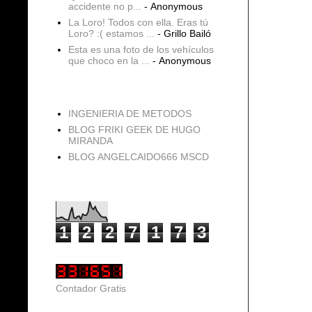
accidente no p...
- Anonymous
La Loro! Todos con ella. Eras tú
Loro? :( estamos ...
- Grillo Bailó
Esta es una foto de los vehículos
que choco en la ...
- Anonymous
blogs
INGENIERIA DE METODOS
BLOG FRIKI GEEK DE HUGO
MIRANDA
BLOG ANGELCAIDO666 MSCD
Vistas de página en total
1
2
2
7
1
7
3
Contador Gratis