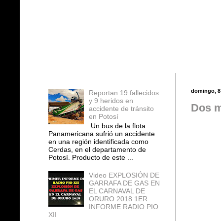
Entradas populares
domingo, 8 
Reportan 19 fallecidos
y 9 heridos en
Dos m
accidente de tránsito
en Potosí
Un bus de la flota
Panamericana sufrió un accidente
en una región identificada como
Cerdas, en el departamento de
Potosí. Producto de este ...
Video EXPLOSIÓN DE
GARRAFA DE GAS EN
EL CARNAVAL DE
ORURO 2018 1ER
INFORME RADIO PIO
XII