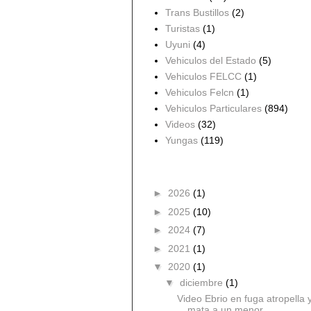
Trans Bustillos
(2)
Turistas
(1)
Uyuni
(4)
Vehiculos del Estado
(5)
Vehiculos FELCC
(1)
Vehiculos Felcn
(1)
Vehiculos Particulares
(894)
Videos
(32)
Yungas
(119)
Archivo del blog
►
2026
(1)
►
2025
(10)
►
2024
(7)
►
2021
(1)
▼
2020
(1)
▼
diciembre
(1)
Video Ebrio en fuga atropella 
mata a un menor