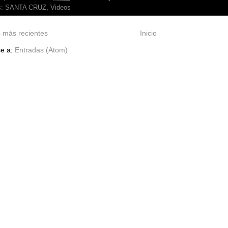
s:
SANTA CRUZ
,
Videos
 más recientes
Inicio
se a:
Entradas (Atom)