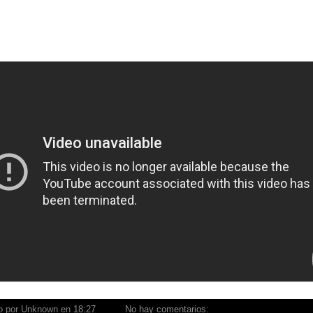
o por
Unknown
en
18:27
No hay comentarios: