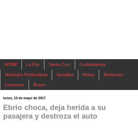
HOME
La Paz
Santa Cruz
Cochabamba
Vehiculos Particulares
Surubies
Motos
Minibuses
Camiones
Buses
lunes, 15 de mayo de 2017
Ebrio choca, deja herida a su
pasajera y destroza el auto