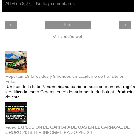
AHM
en
9:27
No hay comentarios:
‹
›
Inicio
Ver versión web
Entradas populares
Reportan 19 fallecidos y 9 heridos en accidente de tránsito en
Potosí
Un bus de la flota Panamericana sufrió un accidente en una región
identificada como Cerdas, en el departamento de Potosí. Producto
de este ...
Video EXPLOSIÓN DE GARRAFA DE GAS EN EL CARNAVAL DE
ORURO 2018 1ER INFORME RADIO PIO XII