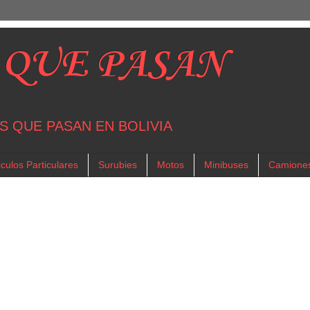
 QUE PASAN
S QUE PASAN EN BOLIVIA
culos Particulares
Surubies
Motos
Minibuses
Camione