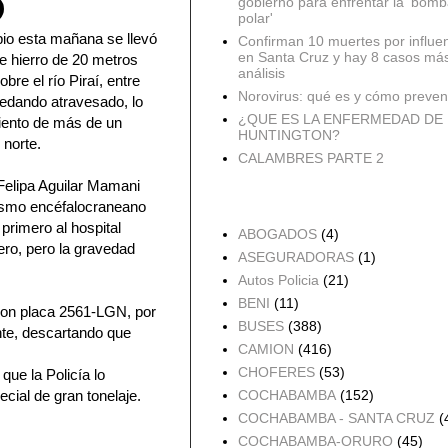
gobierno para enfrentar la 'bomb
polar'
io esta mañana se llevó
Confirman 10 muertes por influe
en Santa Cruz y hay 8 casos má
e hierro de 20 metros
análisis
bre el río Piraí, entre
Norovirus: qué es y cómo preveni
edando atravesado, lo
¿QUE ES LA ENFERMEDAD DE
iento de más de un
HUNTINGTON?
 norte.
CALAMBRES PARTE 2
Felipa Aguilar Mamani
tismo encéfalocraneano
Accidentes por Orden
primero al hospital
ABOGADOS
(4)
ro, pero la gravedad
ASEGURADORAS
(1)
Autos Policia
(21)
BENI
(11)
, con placa 2561-LGN, por
BUSES
(388)
nte, descartando que
CAMION
(416)
CHOFERES
(53)
que la Policía lo
ecial de gran tonelaje.
COCHABAMBA
(152)
COCHABAMBA - SANTA CRUZ
(
COCHABAMBA-ORURO
(45)