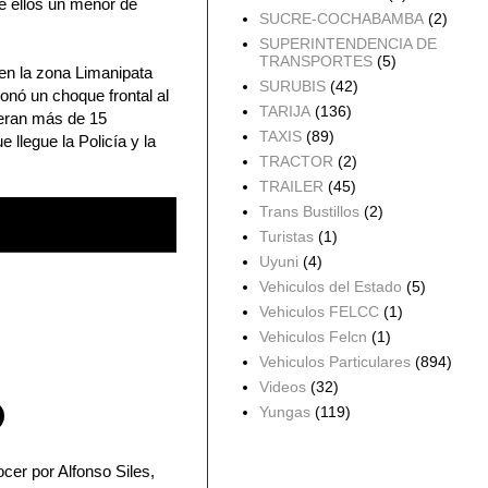
de ellos un menor de
SUCRE-COCHABAMBA
(2)
SUPERINTENDENCIA DE
TRANSPORTES
(5)
 en la zona Limanipata
SURUBIS
(42)
onó un choque frontal al
TARIJA
(136)
o eran más de 15
TAXIS
(89)
 llegue la Policía y la
TRACTOR
(2)
TRAILER
(45)
Trans Bustillos
(2)
Turistas
(1)
Uyuni
(4)
Vehiculos del Estado
(5)
Vehiculos FELCC
(1)
Vehiculos Felcn
(1)
Vehiculos Particulares
(894)
Videos
(32)
Yungas
(119)
Archivo del blog
cer por Alfonso Siles,