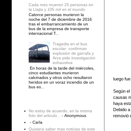
Cada mes mueren 25 personas en
la Llajta y 105 mil en el mundo
Catorce personas murieron la
noche del 7 de diciembre de 2016
tras el embarrancamiento de un
bus de la empresa de transporte
internacional T...
Tragedia en el bus
escolar: confirman
explosión de garrafa y
Arce pide investigación
exhaustiva
En horas de la tarde del miércoles,
cinco estudiantes murieron
calcinados y otros ocho resultaron
luego fue
heridos en un voraz incendio de un
bus es...
Según el 
causas me
COMENTARIOS
haya esta
Debido a 
No estoy de acuerdo, en la misma
removió d
foto del articulo...
- Anonymous
- Carla
Quisiera saber mas noticias de este