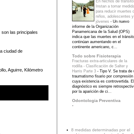
En hechos de tránsito
Instan a tomar medid
para reducir muertes 
niños, adolescentes y
jóvenes
-
Un nuevo
informe de la Organización
Panamericana de la Salud (OPS)
son las principales
indica que las muertes en el tránsit
continúan aumentando en el
continente americano, c...
la ciudad de
Todo sobre Fisioterapia
Fracturas extra-articulares de la
rodilla - Clasificación de Salter y
llo, Aguirre, Kilómetro
Harris Parte 3
-
Tipo V. Se trata de
traumatismo fisario por compresión
cuya existencia es controvertida. E
diagnóstico es siempre retrospecti
por la aparición de ci...
Odontologia Preventiva
-
Diagnostico Medico
8 medidas determinadas por el