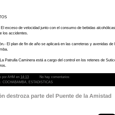
TOS
El exceso de velocidad junto con el consumo de bebidas alcohólicas 
e los accidentes.
n.- El plan de fin de año se aplicará en las carreteras y avenidas de 
mba.
 La Patrulla Caminera está a cargo del control en los retenes de Sutico
ros.
o por
AHM
en
14:13
No hay comentarios:
s:
COCHABAMBA
,
ESTADISTICAS
n destroza parte del Puente de la Amistad