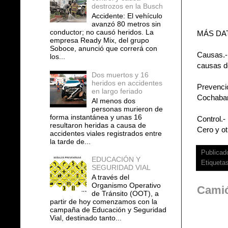
destrozos en la Busch
Accidente: El vehículo
avanzó 80 metros sin
conductor; no causó heridos. La
MÁS DA
empresa Ready Mix, del grupo
Soboce, anunció que correrá con
Causas.- 
los...
causas d
Dos muertos y 16
heridos en accidentes
Prevenció
en largo feriado
Cochaba
Al menos dos
personas murieron de
forma instantánea y unas 16
Control.-
resultaron heridas a causa de
Cero y ot
accidentes viales registrados entre
la tarde de...
Publicad
EDUCACIÓN Y
Etiqueta
SEGURIDAD VIAL
A través del
Organismo Operativo
Camió
de Tránsito (OOT), a
partir de hoy comenzamos con la
campaña de Educación y Seguridad
Vial, destinado tanto...