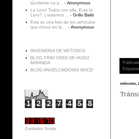
accidente no p...
- Anonymous
La Loro! Todos con ella. Eras tú
Loro? :( estamos ...
- Grillo Bailó
Esta es una foto de los vehículos
que choco en la ...
- Anonymous
blogs
INGENIERIA DE METODOS
BLOG FRIKI GEEK DE HUGO
MIRANDA
Publicad
Etiqueta
BLOG ANGELCAIDO666 MSCD
miércoles, 
Vistas de página en total
Tráns
1
2
2
7
4
5
8
Contador Gratis