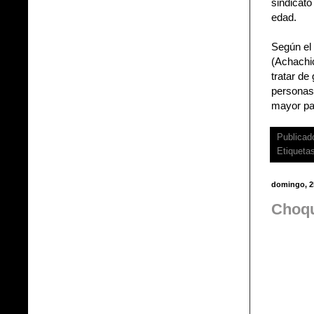
sindicato
edad.
Según el 
(Achachic
tratar de
personas 
mayor par
Publicad
Etiqueta
domingo, 2
Choqu