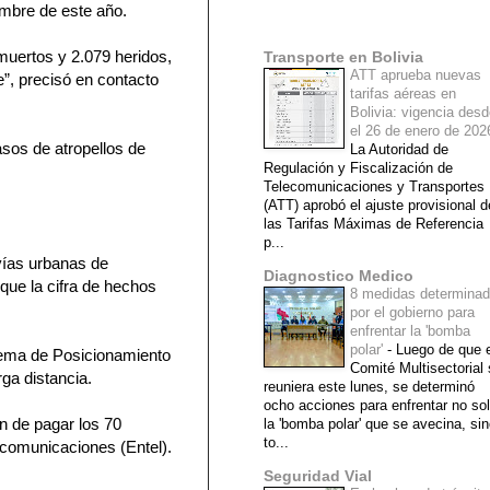
mbre de este año.
Mi lista de blogs
muertos y 2.079 heridos,
Transporte en Bolivia
ATT aprueba nuevas
”, precisó en contacto
tarifas aéreas en
Bolivia: vigencia des
el 26 de enero de 20
asos de atropellos de
La Autoridad de
Regulación y Fiscalización de
Telecomunicaciones y Transportes
(ATT) aprobó el ajuste provisional d
las Tarifas Máximas de Referencia
p...
vías urbanas de
Diagnostico Medico
ue la cifra de hechos
8 medidas determina
por el gobierno para
enfrentar la 'bomba
polar'
-
Luego de que e
stema de Posicionamiento
Comité Multisectorial
rga distancia.
reuniera este lunes, se determinó
ocho acciones para enfrentar no so
n de pagar los 70
la 'bomba polar' que se avecina, si
to...
ecomunicaciones (Entel).
Seguridad Vial