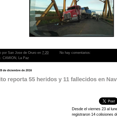
o por
San Jose de Oruro
en
7:20
No hay comentarios:
s:
CAMION
,
La Paz
28 de diciembre de 2016
ito reporta 55 heridos y 11 fallecidos en Na
Desde el viernes 23 al lun
registraron 14 colisiones 