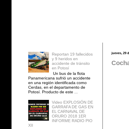
Entradas populares
jueves, 29 
Reportan 19 fallecidos
y 9 heridos en
Cocha
accidente de tránsito
en Potosí
Un bus de la flota
Panamericana sufrió un accidente
en una región identificada como
Cerdas, en el departamento de
Potosí. Producto de este ...
Video EXPLOSIÓN DE
GARRAFA DE GAS EN
EL CARNAVAL DE
ORURO 2018 1ER
INFORME RADIO PIO
XII