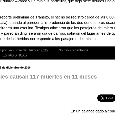
 Eduardo Avaroa y un minibus particular, que dejó siete heridos uno 
reporte preliminar de Tránsito, el hecho se registró cerca de las 8:00
ala), cuando al parecer la imprudencia de los dos conductores ocasi
 girar en una esquina. Testigos afirmaron que los pasajeros del micr
y parecían dirigirse a un día de campo, salieron del lugar antes de que
te de los heridos corresponde a los pasajeros del minibus.
o por
San Jose de Oruro
en
6:35
No hay comentarios:
s:
ESTADISTICAS
5 de diciembre de 2016
es causan 117 muertes en 11 meses
En un balance dado a cono