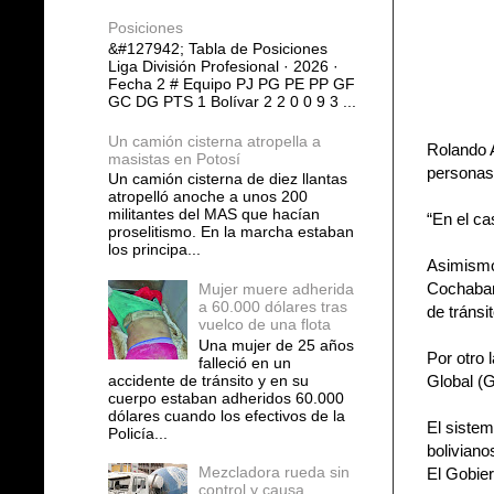
Posiciones
&#127942; Tabla de Posiciones
Liga División Profesional · 2026 ·
Fecha 2 # Equipo PJ PG PE PP GF
GC DG PTS 1 Bolívar 2 2 0 0 9 3 ...
Un camión cisterna atropella a
Rolando A
masistas en Potosí
personas,
Un camión cisterna de diez llantas
atropelló anoche a unos 200
militantes del MAS que hacían
“En el ca
proselitismo. En la marcha estaban
los principa...
Asimismo,
Cochabam
Mujer muere adherida
a 60.000 dólares tras
de tránsi
vuelco de una flota
Una mujer de 25 años
Por otro 
falleció en un
accidente de tránsito y en su
Global (G
cuerpo estaban adheridos 60.000
dólares cuando los efectivos de la
El sistem
Policía...
boliviano
Mezcladora rueda sin
El Gobier
control y causa