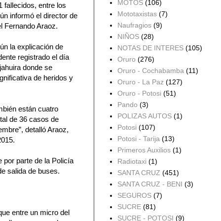
MOTOS
(106)
 fallecidos, entre los
Mototaxistas
(7)
n informó el director de
Naufragios
(9)
el Fernando Araoz.
NIÑOS
(28)
ún la explicación de
NOTAS DE INTERES
(105)
ente registrado el día
Oruro
(276)
jahuira donde se
Oruro - Cochabamba
(11)
gnificativa de heridos y
Oruro - La Paz
(127)
Oruro - Potosi
(51)
Pando
(3)
ambién están cuatro
POLIZAS AUTOS
(1)
otal de 36 casos de
Potosi
(107)
embre”, detalló Araoz,
Potosi - Tarija
(13)
2015.
Primeros Auxilios
(1)
 por parte de la Policía
Radiotaxi
(1)
de salida de buses.
SANTA CRUZ
(451)
SANTA CRUZ - BENI
(3)
SEGUROS
(7)
SUCRE
(81)
que entre un micro del
SUCRE - POTOSI
(9)